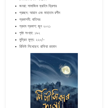
জনরা: সামাজিক ক্রাইম থ্রিলার
প্রচ্ছদ: আয়ান এবং মাহাতাব রশীদ
প্রকাশনী: বাতিঘর
প্রথম প্রকাশ: জুন ২০২১
পৃষ্ঠা সংখ্যা: ১৯২
মুদ্রিত মূল্য: ২২০/-
রিভিউ লিখেছেন: রাফিয়া রহমান