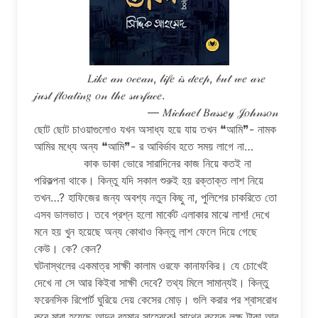
𝐿𝒾𝓀𝑒 𝒶𝓃 𝑜𝒸𝑒𝒶𝓃, 𝓁𝒾𝒻𝑒 𝒾𝓈 𝒹𝑒𝑒𝓅, 𝒷𝓊𝓉 𝓌𝑒 𝒶𝓇𝑒
𝒿𝓊𝓈𝓉 𝒻𝓁𝑜𝒶𝓉𝒾𝓃𝑔 𝑜𝓃 𝓉𝒽𝑒 𝓈𝓊𝓇𝒻𝒶𝒸𝑒.
— 𝑀𝒾𝒸𝒽𝒶𝑒𝓁 𝐵𝒶𝓈𝓈𝑒𝓎 𝒥𝑜𝒽𝓃𝓈𝑜𝓃
ছোট ছোট চাওয়াগুলোও যখন অসাধ্য হয়ে যায় তখন ❝আমি❞- নামক
আমির মধ্যে অন্য ❝আমি❞- র আবির্ভাব হতে সময় লাগে না…
কাক ডাকা ভোরে সারাদিনের কাজ নিয়ে কতই না
পরিকল্পনা থাকে। কিন্তু যদি সকাল শুরুই হয় রক্তাক্ত লাশ নিয়ে
তখন…? হাফিজের জন্য অবশ্য নতুন কিছু না, পুলিশের চাকরিতে তো
এসব ডালভাত। তবে প্রশ্ন হলো মার্কেট এলাকার মাঝে লাশ! দেখে
মনে হয় খুন হয়েছে অন্য কোথাও কিন্তু লাশ ফেলে দিয়ে গেছে
কেউ। কে? কেন?
ঘটনাস্থলের একমাত্র সাক্ষী কালাম ওরফে কানাফকির। যে চোখেই
দেখে না সে আর কিইবা সাক্ষী দেবে? তথ্য মিলে সামান্যই। কিন্তু
ফরেনসিক রিপোর্ট ঘুরিয়ে দেয় কেসের মোড়। গুলি করার পর শ্বাসরোধ
করে মারা হয়েছে আব্দুর রহমান সাহেবকে! সাথের কয়েক লক্ষ টাকা আর