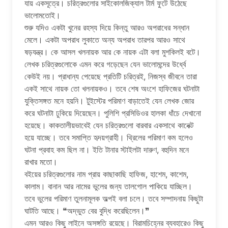
যায় একসূত্রে। চরিত্রগুলোর সাইকোলজিক্যাল টার্ম ফুটে উঠেছে
ভালোমতোই।
শুরু যদিও একটা খুনের রহস্য দিয়ে কিন্তু আরও অপরাধের সন্ধান
মেলে। একটা অপরাধ লুকাতে অন্য অপরাধ তারপর আরও সাথে
ষড়যন্ত্র। কে আসল খলনায়ক আর কে নায়ক এটা বলা মুশকিলই বটে।
লেখক চরিত্রগুলোকে এমন করে গড়েছেন যেন ভালোমন্দের উর্ধ্বে
কেউই নয়। প্রাধান্য পেয়েছে প্রতিটি চরিত্রই, নিজস্ব জীবনে তারা
একই সাথে নায়ক তো খলনায়কও। তবে শেষ অংশে হাফিজের ঘটনাটা
যুক্তিসঙ্গত মনে হয়নি। টুইস্টের পরিমাণ বাড়াতেই যেন লেখক জোর
করে ঘটনাটা ঢুকিয়ে দিয়েছেন। পুলিশি প্রসিডিওর হালকা ধাঁচে দেখানো
হয়েছে। কাকতালীয়ভাবেই যেন চরিত্রগুলো বারবার একসাথে কানেক্ট
হয়ে যাচ্ছে। তবে সমাপ্তি হৃদয়গ্রাহী। থ্রিলের পরিমাণ কম হলেও
ঘটনা প্রবাহ কম ছিল না। ইতি টানার স্টাইলটা দারুণ, বহুদিন মনে
রাখার মতো।
বইয়ের চরিত্রগুলোর নাম প্রায় কাছাকাছি হাফিজ, হাশেম, কাশেম,
কালাম। বানান আর নামের ভুলের জন্য তালগোল পাকিয়ে যাচ্ছিল।
তবে ভুলের পরিমাণ তুলনামূলক অল্পই বলা চলে। তবে সম্পাদনায় কিছুটা
ঘাটতি আছে। ❝অদ্ভুত বের বুদ্ধি করেছিলেন।❞
এমন আরও কিছু লাইনে অসঙ্গতি রয়েছে। বিরামচিহ্নের ব্যবহারেও কিছু