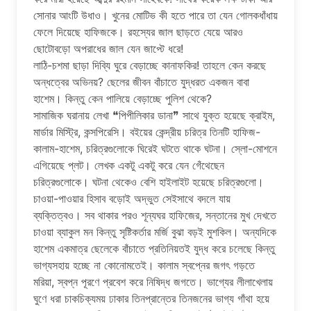
সোনার আংটি উধাও। খুনের মোটিভ কী হতে পারে তা যেন গোলকধাঁধায়
ফেলে দিয়েছে হাফিজকে। রহস্যের জাল ছাড়তে যেয়ে আরও
ছোটোবড়ো অপরাধের জাল যেন জাপ্টে ধরে!
লাঠি-চশমা ছাড়া দিব্যি ঘুরে বেড়াচ্ছে কানাফকির! তাহলে কেন করছে
অন্ধত্বের অভিনয়? ছেলের জীবন বাঁচাতে যুদ্ধরত একজন বাবা
হাশেম। কিন্তু কেন পালিয়ে বেড়াচ্ছে পুলিশ থেকে?
সামাজিক ঘরানায় লেখা ❝পিপীলিকার ডানা❞ সাথে যুক্ত হয়েছে ক্রাইম,
মার্ডার মিস্ট্রি, কন্সপিরেসি। বইয়ের কেন্দ্রীয় চরিত্র তিনটি হাফিজ-
কালাম-হাশেম, চরিত্রগুলোকে ঘিরেই ঘটতে থাকে ঘটনা। স্লো-মোশনে
এগিয়েছে প্লট। লেখক একটু একটু করে যেন গেঁথেছেন
চরিত্রগুলোকে। ঘটনা থেকেও বেশি হাইলাইট হয়েছে চরিত্রগুলো।
চাওয়া-পাওয়ার হিসাব বড়োই অদ্ভুত সেইসাথে বদলে যায়
ব্যক্তিত্বও। সব থাকার পরও শূন্যঘর হাফিজের, সন্তানের মুখ দেখতে
চাওয়া ব্যাকুল মন কিন্তু সৃষ্টিকর্তার মর্জি বুঝা বড়ই মুশকিল। অন্যদিকে
হাশেম একমাত্র ছেলেকে বাঁচাতে প্রতিনিয়তই যুদ্ধ করে চলেছে কিন্তু
ভাগ্যসহায় হচ্ছে না কোনোমতেই। কালাম স্বপ্নের জগৎ গড়তে
মরিয়া, স্বপ্ন পূরণে প্রবেশ করে নিষিদ্ধ জগতে। ভাগ্যের লীলাখেলায়
ঘুণে ধরা চাকচিক্যময় ঢাকার তিনপ্রান্তের তিনজনের ভাগ্য গাঁথা হয়ে