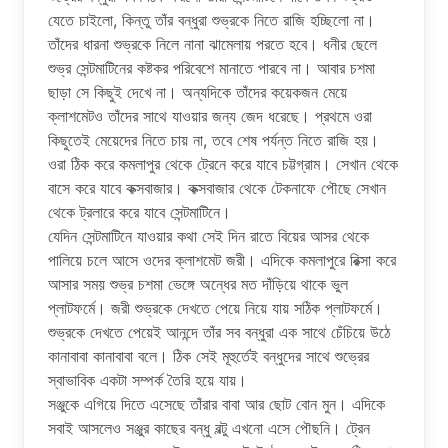
যেতে চাইলো, কিন্তু তাঁর বন্ধুরা শুভ্রকে নিতে রাজি হচ্ছিলো না।
তাঁদের ধারনা শুভ্রকে নিলে নানা ঝামেলায় পরতে হবে। ধনীর ছেলে
শুভ্র সেন্টমাটিনের কষ্টকর পরিবেশে মানাতে পারবে না। আবার চশমা
ছাড়া সে কিছুই দেখে না। অন্যদিকে তাঁদের কয়েকজন মেয়ে
ক্লাশমেটও তাঁদের সাথে যাওয়ার জন্য জেদ ধরেছে। প্রথমে ওরা
কিছুতেই মেয়েদের নিতে চায় না, তবে শেষ পর্যন্ত নিতে রাজি হয়।
ওরা ঠিক করে কমলাপুর থেকে ট্রেনে করে যাবে চট্টগ্রাম। সেখান থেকে
বাসে করে যাবে কক্সবাজার। কক্সবাজার থেকে টেকনাফে পৌছে সেখান
থেকে ট্রলারে করে যাবে সেন্টমাটিনে।
যেদিন সেন্টমাটিনে যাওয়ার কথা সেই দিন রাতে বিয়ের আসর থেকে
পালিয়ে চলে আসে ওদের ক্লাশমেট জরী। এদিকে কমলাপুরে রিক্সা করে
আসার সময় শুভ্র চশমা ভেঙ্গে অন্ধের মত দাঁড়িয়ে থাকে ভুল
প্লাটফর্মে। জরী শুভ্রকে দেখতে পেয়ে নিয়ে যায় সঠিক প্লাটফর্মে।
শুভ্রকে দেখতে পেয়েই আনন্দে তাঁর সব বন্ধুরা এক সাথে চেঁচিয়ে উঠে
কানাবাবা কানাবাবা বলে। ঠিক সেই মূহুর্তেই বন্ধুদের সাথে শুভ্রের
স্বাভাবিক একটা সম্পর্ক তৈরি হয়ে যায়।
সঞ্জুকে এগিয়ে দিতে এসেছে তাঁরার বাবা আর ছোট বোন মুন। এদিকে
সবাই আসলেও সঞ্জুর কাছের বন্ধু বল্টু এখনো এসে পৌছনি। ট্রেন