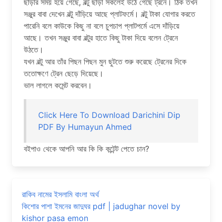
ছাড়ার সময় হয়ে গেছে, বল্টু ছাড়া সকলেই উঠে গেছে ট্রনে। ঠিক তখন
সঞ্জুর বাবা দেখেন বল্টু দাঁড়িয়ে আছে প্লাটফর্মে। বল্টু টাকা যোগার করতে
পারেনি বলে কাউকে কিছু না বলে চুপচাপ প্লাটপর্মে এসে দাঁড়িয়ে
আছে। তখন সঞ্জুর বাবা বল্টুর হাতে কিছু টাকা দিয়ে বলেন ট্রেনে
উঠতে।
যখন বল্টু আর তাঁর পিছন পিছন মুন ছুটতে শুরু করেছে ট্রেনের দিকে
ততোক্ষণে ট্রেন ছেড়ে দিয়েছে।
ভাল লাগলে কমেন্ট করবেন।
Click Here To Download Darichini Dip
PDF By Humayun Ahmed
বইপাও থেকে আপনি আর কি কি কন্টেন্ট পেতে চান?
রাকিব নামের ইসলামি বাংলা অর্থ
কিশোর পাশা ইমনের জাদুঘর pdf | jadughar novel by
kishor pasa emon