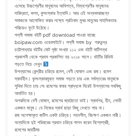
এসেছে উচ্চশ্রেণীর মানুষদের আধিপত্য, নিম্নশ্রেণীর মানুষদের
দারিদ্রতা, কলহ, কুসংস্কার ইত্যাদি। আর এই অন্ধকারাচ্ছন্ন
সমাজকে আলোকিত করার লক্ষ্যে প্রতিবাদ মুখর মানুষের সাহসিকতার
পরিচয়ও ফুটে উঠেছে।
পল্লী সমাজ বইটি pdf download পাওয়া যাচ্ছে
boipaw.com ওয়েবসাইটে। পল্লী সমাজ by শরৎচন্দ্র
চট্টোপাধ্যায় বইটির মোট পৃষ্ঠা সংখ্যা ১১২ এবং বইটি মাটিগন্ধা
প্রকাশনী থেকে প্রথম প্রকাশিত হয় ২০১৮ সালে। বইটির রিভিউ
পড়তে নিচে দেখুন
উপন্যাসের কেন্দ্রীয় চরিত্র রমেশ, বেণী ঘোষাল এবং রমা। রমেশ
স্বার্থহীন। কুসংস্কারমুক্ত সমাজ গড়তে চায় এবং সর্বস্তরের মানুষকে
সুবিধা দিতে চায় সে৷ রমেশের বাবার শ্রাদ্ধকে ঘিরেই উপন্যাসের সবকিছু
আবর্তিত হয়।
অপরদিকে বেণী ঘোষাল, রমেশের জ্যাঠাতো ভাই। স্বার্থপর, হীন, লোভী
একজন মানুষ। যে নিজের স্বার্থ ছাড়া কিছু দেখতে পায় না।
রমা অপেক্ষাকৃত জটিল একটা চরিত্র। সহনশীল, বিচক্ষণ একজন নারী।
অন্যদিকে দুই পরিবারের প্রধান চরিত্র পালন করেন বিশ্বেশ্বরী,
রমেশের জ্যাঠীমা৷