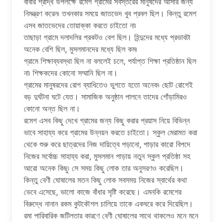
বাবার শ্রাদ্ধ উপলক্ষে রমেশ গ্রামের সর্বস্তরের মানুষদের আসার জন্য
নিমন্ত্রণ করেন৷ তখনকার সময়ে জাতভেদ খুব প্রবল ছিল। কিন্তু রমেশ
এসব জাতভেদের তোয়াক্কা করতে চাইতো না৷
তাছাড়া গ্রামে দলাদলির প্রকটও বেশ ছিল। হিন্দুদের মধ্যে প্রভাবটা
অনেক বেশি ছিল, মুসলমানদের মধ্যে ছিল কম৷
গ্রামে শিক্ষাব্যবস্থা ছিল না বললেই চলে, পর্যাপ্ত শিক্ষা প্রতিষ্ঠান ছিল
না৷ শিক্ষকদের কোনো সম্মানি ছিল না।
গ্রামের মানুষরদের রোগ ব্যাধিতেও ভুগতে হতো অনেক৷ ছোট রোগেই
বড় দুর্ঘটনা ঘটে যেত। সামাজিক অনুষ্ঠান পালনে তাদের গোঁড়ামিরও
কোনো অন্ত ছিল না।
রমেশ এসব কিছু দেখে গ্রামের জন্য কিছু করার প্রয়াস নিয়ে বিভিন্ন
ভাবে সাহায্য করে গ্রামের উন্নয়ন করতে চাইতো। স্কুল মেরামত করা
থেকে শুরু করে ছাত্রদের নিজ দায়িত্বে পড়ানো, পাড়ার কারো বিপদে
নিজের সর্বোচ্চ সাহায্য করা, মুসলমান পাড়ায় নতুন স্কুল প্রতিষ্ঠা সহ
আরো অনেক কিছু৷ সে সময় কিছু লোক তার অনুসরণও করেছিল।
কিন্তু বেণী ঘোষালের মতন কিছু লোক সবসময় নিজের স্বার্থের কথা
ভেবে এসেছে, ভালো কাজে বাঁধার সৃষ্টি করেছে। এমনকি রমেশের
বিরুদ্ধে নানান রকম কুটকৌশল চালিয়ে তাকে একঘরে করে দিয়েছিল।
রমা পারিবারিক জটিলতার কারণে বেণী ঘোষালের সাথে থাকলেও মনে মনে