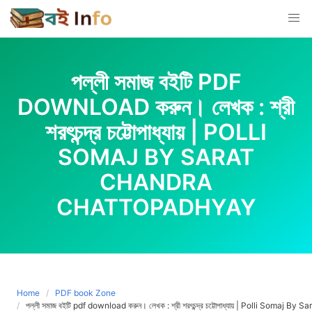
Skip
to
content
পল্লী সমাজ বইটি PDF
DOWNLOAD করুন। লেখক : শ্রী
শরৎচন্দ্র চট্টোপাধ্যায় | POLLI
SOMAJ BY SARAT
CHANDRA
CHATTOPADHYAY
Home
PDF book Zone
পল্লী সমাজ বইটি pdf download করুন। লেখক : শ্রী শরৎচন্দ্র চট্টোপাধ্যায় | Polli Somaj