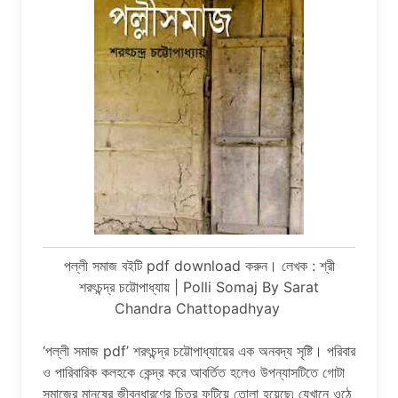
পল্লী সমাজ বইটি pdf download করুন। লেখক : শ্রী
শরৎচন্দ্র চট্টোপাধ্যায় | Polli Somaj By Sarat
Chandra Chattopadhyay
‘পল্লী সমাজ pdf’ শরৎচন্দ্র চট্টোপাধ্যায়ের এক অনবদ্য সৃষ্টি। পরিবার
ও পারিবারিক কলহকে কেন্দ্র করে আবর্তিত হলেও উপন্যাসটিতে গোটা
সমাজের মানুষের জীবনধারণের চিত্র ফুটিয়ে তোলা হয়েছে৷ যেখানে ওঠে