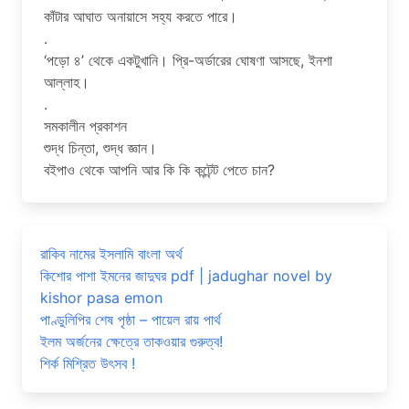
কাঁটার আঘাত অনায়াসে সহ্য করতে পারে।
.
‘পড়ো ৪’ থেকে একটুখানি। প্রি-অর্ডারের ঘোষণা আসছে, ইনশা
আল্লাহ।
.
সমকালীন প্রকাশন
শুদ্ধ চিন্তা, শুদ্ধ জ্ঞান।
বইপাও থেকে আপনি আর কি কি কন্টেন্ট পেতে চান?
রাকিব নামের ইসলামি বাংলা অর্থ
কিশোর পাশা ইমনের জাদুঘর pdf | jadughar novel by
kishor pasa emon
পাণ্ডুলিপির শেষ পৃষ্ঠা – পায়েল রায় পার্থ
ইলম অর্জনের ক্ষেত্রে তাকওয়ার গুরুত্ব!
শির্ক মিশ্রিত উৎসব !