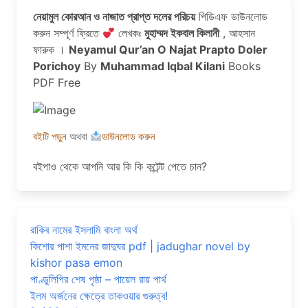
নেয়ামুল কোরআন ও নাজাত প্রাপ্ত দলের পরিচয়
পিডিএফ ডাউনলোড
করুন সম্পূর্ণ ফ্রিতে
লেখকঃ
মুহাম্মদ ইকবাল কিলানী
, আহসান
ফারুক ।
Neyamul Qur’an O Najat Prapto Doler
Porichoy
By
Muhammad Iqbal Kilani
Books
PDF Free
বইটি পড়ুন
অথবা
ডাউনলোড করুন
বইপাও থেকে আপনি আর কি কি কন্টেন্ট পেতে চান?
রাকিব নামের ইসলামি বাংলা অর্থ
কিশোর পাশা ইমনের জাদুঘর pdf | jadughar novel by
kishor pasa emon
পাণ্ডুলিপির শেষ পৃষ্ঠা – পায়েল রায় পার্থ
ইলম অর্জনের ক্ষেত্রে তাকওয়ার গুরুত্ব!