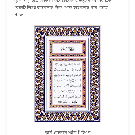
নূরানী পদ্ধতিতে কোরআন যেটা ছোটবেলায় মক্তবে পড়া হত ঠিক
তেমনটি নিচের ডাউনলোড লিংক থেকে ডাউনলোড করে পড়তে
পারেন।
নূরানী কোরআন শরীফ পিডিএফ