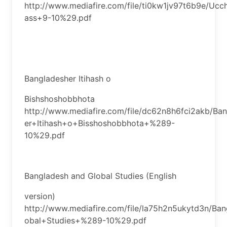
http://www.mediafire.com/file/ti0kw1jv97t6b9e/Uc
ass+9-10%29.pdf
Bangladesher Itihash o
Bishshoshobbhota
http://www.mediafire.com/file/dc62n8h6fci2akb/Ba
er+Itihash+o+Bisshoshobbhota+%289-
10%29.pdf
Bangladesh and Global Studies (English
version)
http://www.mediafire.com/file/la75h2n5ukytd3n/B
obal+Studies+%289-10%29.pdf