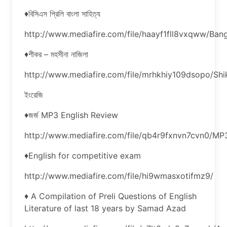
♦বিসিএস প্রিলি বাংলা সাহিত্য
http://www.mediafire.com/file/haayf1fll8vxqww/Ban
♦শীকর – মহসীনা নাজিলা
http://www.mediafire.com/file/mrhkhiy109dsopo/Sh
ইংরেজি
♦জর্জ MP3 English Review
http://www.mediafire.com/file/qb4r9fxnvn7cvn0/MP
♦English for competitive exam
http://www.mediafire.com/file/hi9wmasxotifmz9/
♦ A Compilation of Preli Questions of English
Literature of last 18 years by Samad Azad