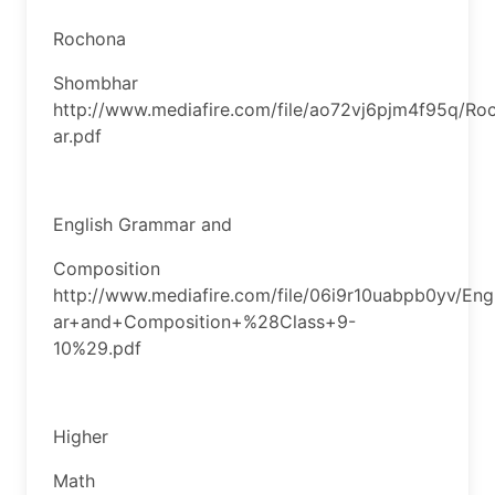
Rochona
Shombhar
http://www.mediafire.com/file/ao72vj6pjm4f95q/
ar.pdf
English Grammar and
Composition
http://www.mediafire.com/file/06i9r10uabpb0yv/En
ar+and+Composition+%28Class+9-
10%29.pdf
Higher
Math