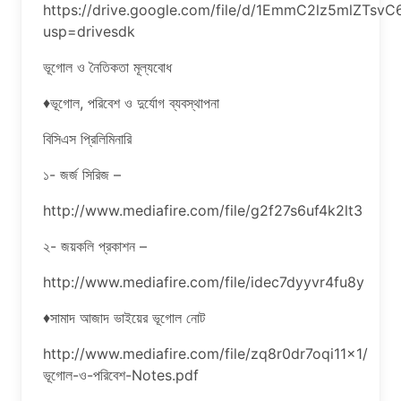
https://drive.google.com/file/d/1EmmC2lz5mlZTsv
usp=drivesdk
ভূগোল ও নৈতিকতা মূল্যবোধ
♦ভূগোল, পরিবেশ ও দুর্যোগ ব্যবস্থাপনা
বিসিএস প্রিলিমিনারি
১- জর্জ সিরিজ –
http://www.mediafire.com/file/g2f27s6uf4k2lt3
২- জয়কলি প্রকাশন –
http://www.mediafire.com/file/idec7dyyvr4fu8y
♦সামাদ আজাদ ভাইয়ের ভূগোল নোট
http://www.mediafire.com/file/zq8r0dr7oqi11x1/
ভূগোল-ও-পরিবেশ-Notes.pdf