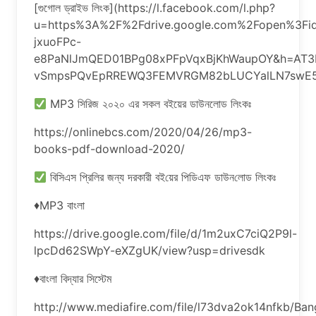
[গুগোল ড্রাইভ লিংক](https://l.facebook.com/l.php?
u=https%3A%2F%2Fdrive.google.com%2Fopen%3Fi
jxuoFPc-
e8PaNlJmQED01BPg08xPFpVqxBjKhWaupOY&h=AT3H
vSmpsPQvEpRREWQ3FEMVRGM82bLUCYalLN7swE5
MP3 সিরিজ ২০২০ এর সকল বইয়ের ডাউনলোড লিংকঃ
https://onlinebcs.com/2020/04/26/mp3-
books-pdf-download-2020/
বি‌সিএস প্রি‌লির জন্য দরকারী বই‌য়ের পি‌ডিএফ ডাউন‌লোড লিংকঃ
♦MP3 বাংলা
https://drive.google.com/file/d/1m2uxC7ciQ2P9l-
lpcDd62SWpY-eXZgUK/view?usp=drivesdk
♦বাংলা বিদ্যার সিস্টেম
http://www.mediafire.com/file/l73dva2ok14nfkb/Ba