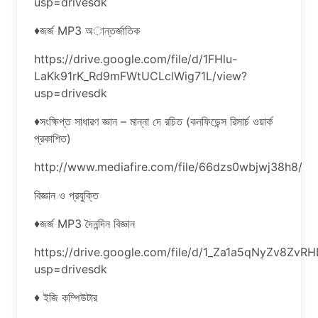
usp=drivesdk
♦জর্জ MP3 অান্তর্জাতিক
https://drive.google.com/file/d/1FHlu-
LaKk91rK_Rd9mFWtUCLclWig71L/view?
usp=drivesdk
♦সংক্ষিপ্ত সাধারণ জ্ঞান – মান্না দে রচিত (কনফিডেন্স রিসার্চ ওয়ার্ক
প্রকাশিত)
http://www.mediafire.com/file/66dzs0wbjwj38h8/
বিজ্ঞান ও প্রযুক্তি
♦জর্জ MP3 দৈনন্দিন বিজ্ঞান
https://drive.google.com/file/d/1_Za1a5qNyZv8
usp=drivesdk
♦ ইজি কম্পিউটার