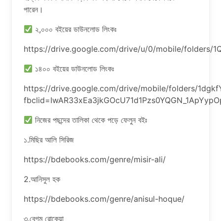
পারেন।
২,০০০ বইয়ের ডাউনলোড লিংকঃ
https://drive.google.com/drive/u/0/mobile/fold
১৪০০ বইয়ের ডাউনলোড লিংকঃ
https://drive.google.com/drive/mobile/folders/1
fbclid=IwAR33xEa3jkGOcU71d1Pzs0YQGN_1ApYyp
নিজের পছন্দের তালিকা থেকে পড়ে ফেলুন বইঃ
১.মিছির আলি সিরিজ
https://bdebooks.com/genre/misir-ali/
2.আনিসুল হক
https://bdebooks.com/genre/anisul-hoque/
৩.বেগম রোকেয়া