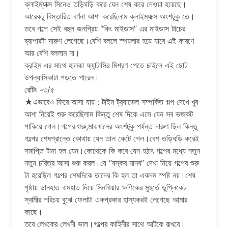
ক্লাইম্যাক্স সিনেও তড়িঘড়ি করে যেন শেষ করে দেওয়া হয়েছে।
আরেকটু বিস্তারিত বর্ণনা আশা করেছিলাম ক্লাইম্যাক্স অংশটুকু তে।
তবে গল্পে সেই বহুল জনপ্রিয় “কিং মাইডাস” এর মাইডাস টাচের
ব্যাপারটা দারুণ লেগেছে।বেশি বললে স্পয়লার হয়ে যাবে এই কারণে
আর বেশি বললাম না।
ক্রাইম এর সাথে হালকা ফ্যান্টাসির মিশ্রণ পেতে চাইলে এই ছোট
উপন্যাসিকাটা পড়তে পারেন।
রেটিং -৩/৫
★এভাবেও ফিরে আসা যায় : টাইম ট্র‍্যাভেল সম্পর্কিত গল্প দেখে খুব
আশা নিয়েই শুরু করেছিলাম কিন্তু শেষ দিকে এসে যেন সব ভজকট
পাকিয়ে গেল।গল্পের শুরু,মাঝখানের অংশটুকু পর্যন্ত দারুণ ছিল কিন্তু
গল্পের শেষপ্রান্তে কোথায় যেন তাল কেটে গেল।বেশ তড়িঘড়ি করেই
সমাপ্তি টানা হল যেন।কোথেকে কি করে যেন হঠাৎ গল্পের মধ্যে নতুন
নতুন চরিত্র আসা শুরু করল।যে “বস্কব মানব” দেখা নিয়ে গল্পের শুরু
টা হয়েছিল গল্পের শেষদিকে তাদের কি হল তা একদম স্পষ্ট নয়।শেষ
পৃষ্ঠায় ডানহাত বামহাত দিয়ে সিনথিয়ার ক্ষণিকের মুহুর্তে ডুপ্লিকেট
স্বামীর পরিচয় বুঝে ফেলাটা একপ্রকার হাস্যকরই লেগেছে আমার
কাছে।
তবে লেখকের লেখনী ভাল।গল্পের কাহিনীর সাথে আটকে রাখবে।