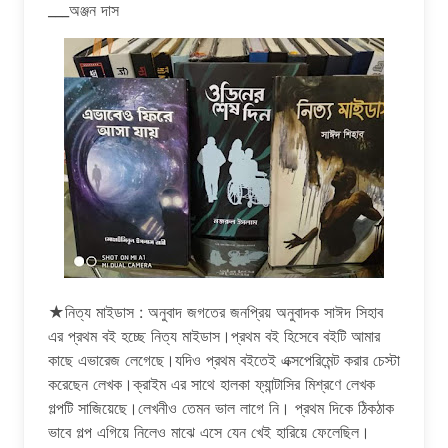
___অঞ্জন দাস
★নিত্য মাইডাস : অনুবাদ জগতের জনপ্রিয় অনুবাদক সাঈদ সিহাব
এর প্রথম বই হচ্ছে নিত্য মাইডাস।প্রথম বই হিসেবে বইটি আমার
কাছে এভারেজ লেগেছে।যদিও প্রথম বইতেই এক্সপেরিমেন্ট করার চেস্টা
করেছেন লেখক।ক্রাইম এর সাথে হালকা ফ্যান্টাসির মিশ্রণে লেখক
গল্পটি সাজিয়েছে।লেখনীও তেমন ভাল লাগে নি। প্রথম দিকে ঠিকঠাক
ভাবে গল্প এগিয়ে নিলেও মাঝে এসে যেন খেই হারিয়ে ফেলেছিল।