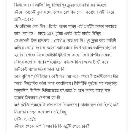
বিজ্ঞানের বেশ জটিল কিছু থিওরি খুব সুন্দরভাবে বর্ণনা করা হয়েছে
বইয়ে।তাতেই বুঝা যাচ্ছে লেখক বেশ পড়াশোনা করেছেন এই বিষয়ে।
রেটিং-৩.৫/৫
★ওডিনের শেষ দিন : তিনটা গল্পের মধ্যে এই গল্পটিই আমার সবচেয়ে
ভাল লেগেছে। মাত্র ১৪৪ পৃষ্ঠার একটা ছোট্ট মার্ডার মিস্ট্রি।
লেখনশৈলী ছিল চমৎকার। কোথাও বোর হই নি।খুব সুন্দর করে কাহিনী
এগিয়ে নেওয়া হয়েছে অযথা আজেবাজে লিখে বইয়ের ব্যাপ্তি বাড়ানো
হয় নি।শেষের দিকে ছোটখাট টুইস্ট ও আছে।ছোট গল্পটির মধ্যেও
চরিত্র গুলো ও গল্পের প্রয়োজনে যথাযথ ছিল।অযথাই হুট করে
কাউকেই গল্পের মধ্যে আনা হয় নি।
তবে পুলিশ প্রসিডিওরাল বেশি পড়া হয় বলে এখানে ইনভেস্টিগেশন টার
আরো বিস্তারিত বর্ণনা আশা করেছিলাম।সিসিটিভি ফুটেজ সহ অন্যান্য
আনুষঙ্গিক জিনিসে পিবিয়াইয়ের তৎপরতা টা গল্পে আমার কাছে মনে
হয়েছে ঠিকভাবে দেখানো হয় নি।
এই বইটির প্রচ্ছদ টা ভাল লাগে নি একদম। বানান ভূল তো ছিলই এটা
নিয়ে আর নতুন করে বলার নাই কিছু।
রেটিং-৩.৭৫/৫
বইপাও থেকে আপনি আর কি কি কন্টেন্ট পেতে চান?