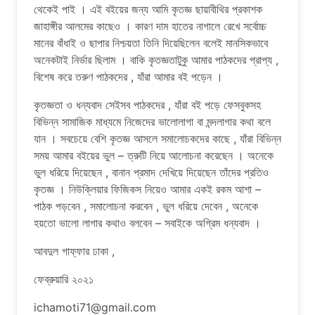
থেকেই পাই । এই বইয়ের জন্য আমি কৃতজ্ঞ ছায়াবীথির প্রকাশক
জাহাঙ্গীর আলমের কাছেও । কারণ দাম হাতের নাগালে রেখে সর্বোচ্চ
মানের বাঁধাই ও ছাপার নিশ্চয়তা তিনি দিয়েছিলেন বলেই মানসিকভাবে
অনেকটাই নির্ভার ছিলাম । বাকি কৃতজ্ঞতাটুকু আমার পাঠকদের প্রাপ্য ,
বিশেষ করে তরুণ পাঠকদের , যাঁরা আমার বই পড়েন ।
কৃতজ্ঞতা ও ধন্যবাদ সেইসব পাঠকদের , যাঁরা বই পড়ে ফেসবুকসহ
বিভিন্ন সামাজিক মাধ্যমে নিজেদের ভালোলাগা বা মন্দলাগার কথা বলে
যান । সবচেয়ে বেশি কৃতজ্ঞ আসলে সমালোচকদের কাছে , যাঁরা বিভিন্ন
সময় আমার বইয়ের ভুল – ত্রুটি নিয়ে আলোচনা করেছেন । অনেকে
ভুল ধরিয়ে দিয়েছেন , বানান প্রমাদ দেখিয়ে দিয়েছেন তাঁদের প্রতিও
কৃতজ্ঞ । নিউক্লিয়ার ফিজিকস নিয়েও আমার একই রকম আশা –
পাঠক পড়বেন , সমালোচনা করবেন , ভুল ধরিয়ে দেবেন , অনেকে
হয়তো ভালো লাগার কথাও বলবেন – সবাইকে অগ্রিম ধন্যবাদ ।
আবদুল গাফ্ফার ঢাকা ,
ফেব্রুয়ারি ২০২১
ichamoti71@gmail.com