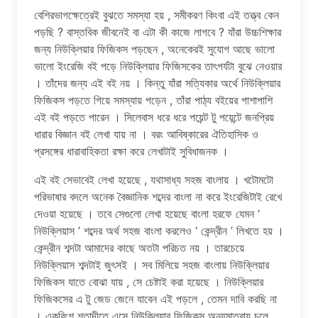
বেশিরভাগক্ষেত্রেই বুঝতে সমস্যা হয় , সমীকরণ কিংবা এই তত্ত্ব কেন
পড়ছি ? বাস্তবিক জীবনেই বা এটা কী কাজে লাগবে ? যাঁরা উচ্চশিক্ষার
জন্য নিউক্লিয়ার ফিজিকস পড়ছেন , অনেকেরই সুযোগ আছে ভালো
ভালো ইংরেজি বই পড়ে নিউক্লিয়ার ফিজিসকের তাৎপর্যটা বুঝে নেওয়ার
। তাঁদের জন্য এই বই নয় । কিন্তু যাঁরা সত্যিকার অর্থে নিউক্লিয়ার
ফিজিকস পড়তে গিয়ে সমস্যায় পড়েন , তাঁরা পাঠ্য বইয়ের পাশাপাশি
এই বই পড়তে পারেন । সিলেবাস ধরে ধরে পয়েন্ট টু পয়েন্টে জনপ্রিয়
ধারার বিজ্ঞান বই লেখা যায় না । বরং আবিষ্কারের ঐতিহাসিক ও
প্রসঙ্গের ধারাবাহিকতা রক্ষা করে লেখাটাই সুবিধাজনক ।
এই বই সেভাবেই লেখা হয়েছে , যথাসাধ্য সহজ বাংলায় । খটোমটো
পরিভাষার বদলে অনেক বৈজ্ঞানিক শব্দের বাংলা না করে ইংরেজিটাই রেখে
দেওয়া হয়েছে । তবে সেগুলো লেখা হয়েছে বাংলা হরফে যেমন ‘
নিউক্লিয়াস ’ শব্দের অর্থ সহজ বাংলা করলেও ‘ কেন্দ্রীন ’ লিখতে হয় ।
কেন্দ্রীন শব্দটা আমাদের কাছে অতটা পরিচত নয় । তারচেয়ে
নিউক্লিয়াস শব্দটাই জুৎসই । সব মিলিয়ে সহজ বাংলায় নিউক্লিয়ার
ফিজিকস যাতে বোঝা যায় , সে চেষ্টাই করা হয়েছে । নিউক্লিয়ার
ফিজিকসের এ টু জেড জেনে যাবেন এই পড়লে , তেমন দাবি করছি না
। একবিংশ শতাব্দীতে এসে নিউক্লিয়ার ফিজিকস অন্যমাত্রায় চলে