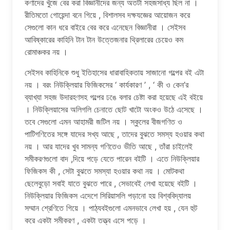
কণাদের খুঁজে বের করা বিজ্ঞানীদের জন্য অতটা সহজসাধ্য ছিল না ।
রীতিমতো গোয়েন্দা বনে গিয়ে , বিশালসব দক্ষযজ্ঞের আয়োজন করে
সেগুলো কান ধরে বাইরে বের করে এনেছেন বিজ্ঞানীরা । সেইসব
আবিষ্কারের কাহিনি টান টান উত্তেজনার থ্রিলারের চেয়েও কম
রোমাঞ্চকর নয় ।
সেইসব কাহিনিকে শুধু ইতিহাসের ধারাবাহিকতায় সাজানো গল্পের বই এটা
নয় । বরং নিউক্লিয়ার ফিজিকসের ‘ কার্যকারণ ’ , ‘ কী ও কেন’র
ব্যাখ্যা সহজ উদারহণসহ গল্পের ঢঙে বলার চেষ্টা করা হয়েছে এই বইয়ে
। নিউক্লিয়াসের অলিগলি চেনাতে ছোট খাটো অংকও উঠে এসেছে ।
তবে সেগুলো এমন আহামরী জটিল নয় । স্কুলের বীজগণিত ও
পাটিগণিতের সঙ্গে যাদের সখ্য আছে , তাদের বুঝতে সমস্য হওয়ার কথা
নয় । আর যাদের খুব সামন্য গণিতেও ভীতি আছে , তাঁরা চাইলেই
সমীকরণগুলো বাদ ,দিয়ে পড়ে যেতে পারেন বইটি । এতে নিউক্লিয়ার
ফিজিকস কী , সেটা বুঝতে সমস্যা হওয়ার কথা নয় । মোটকথা
ছেলেবুড়ো সবাই যাতে বুঝতে পারে , সেভাবেই লেখা হয়েছে বইটি ।
নিউক্লিয়ার ফিজিকস এদেশে সিরিয়াসলি পড়ানো হয় বিশ্ববিদ্যালয়
সম্মান শ্রেণিতে গিয়ে । পাঠ্যবইগুলো এমনভাবে লেখা হয় , যেন হুট
করে একটা সমীকরণ , একটা তত্ত্ব এসে পড়ে ।