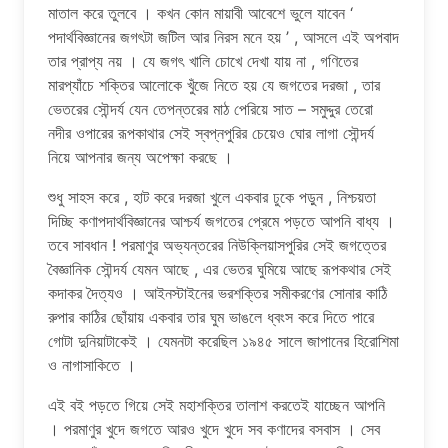
মাতাল করে তুলবে । কখন কোন মায়াবী আবেশে ভুলে যাবেন ‘
পদার্থবিজ্ঞানের জগৎটা জটিল আর নিরস মনে হয় ’ , আসলে এই অপবাদ
তার প্রাপ্য নয় । যে জগৎ খালি চোখে দেখা যায় না , গণিতের
মারপ্যাঁচে শক্তির আলোকে খুঁজে নিতে হয় যে জগতের দরজা , তার
ভেতরের সৌন্দর্য যেন তেপন্তরের মাঠ পেরিয়ে সাত – সমুদ্দুর তেরো
নদীর ওপারের রূপকাথার সেই স্বপ্নপুরির চেয়েও ঘোর লাগা সৌন্দর্য
নিয়ে আপনার জন্য অপেক্ষা করছে ।
শুধু সাহস করে , হাট করে দরজা খুলে একবার ঢুকে পড়ুন , নিশ্চয়তা
দিচ্ছি কণাপদার্থবিজ্ঞানের আশ্চর্য জগতের প্রেমে পড়তে আপনি বাধ্য ।
তবে সাবধান ! পরমাণুর অভ্যন্তরের নিউক্লিয়াসপুরির সেই জগত্তের
বৈজ্ঞানিক সৌন্দর্য যেমন আছে , এর ভেতর ঘুমিয়ে আছে রূপকথার সেই
কদাকর দৈত্যও । আইনস্টাইনের ভরশক্তির সমীকরণের সোনার কাঠি
রুপার কাঠির ছোঁয়ায় একবার তার ঘুম ভাঙলে ধ্বংস করে দিতে পারে
গোটা দুনিয়াটাকেই । যেমনটা করেছিল ১৯৪৫ সালে জাপানের হিরোশিমা
ও নাগাসাকিতে ।
এই বই পড়তে গিয়ে সেই মহাশক্তির তালাশ করতেই যাচ্ছেন আপনি
। পরমাণুর খুদে জগতে আরও খুদে খুদে সব কণাদের বসবাস । সেব