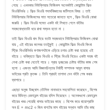
গেছে । এখনকার নিউক্লিয়ার ফিজিকস অনেকটাই কোয়ান্টাম ফিল্ড
থিওরিনির্ভর । ফিল্ড থিওরি পদার্থবিজ্ঞানের জটিলতম বিষয় । তাই
নিউক্লিয়ার ফিজিকসের সাত সতেরো জানতে হলে , ফিল্ড থিওরি বোঝা
জরুরি । ফিল্ড থিওরি সমেত একটা বই লিখতে গেলে বইটার
সহজবোধ্যতাটা ধরে রাখা সম্ভব হতো না ।
তাই ফিল্ড থিওরি বাদ দিয়ে যতটা সহজভাবে নিউক্লিয়ার ফিজিকস বোঝা
যায় , এই বইয়ের কলেবর ততটুকুই । কোয়ান্টাম ফিল্ড থিওরি কিংবা
স্ট্রিং থিওরিনির্ভর কণাজগৎটাকে এড়িয়ে চলার চেষ্টা করা হয়েছে এই
বইয়ে । ভবিষ্যতে ফিল্ড থিওরি ও স্ট্রিং থিওরি নিয়েও একটা সহজ বই
লেখা চেষ্টা করা যেতেই পারে । প্রায় দুবছরের চেষ্টায় বইটার কাজ শেষ
হলো । এজন্য আমি বিজ্ঞানচিন্তার নির্বাহী সম্পাদক আবুল বাসার
ভাইয়ের প্রতি কৃতজ্ঞ । তিনি প্রায়ই তাগাদা দেন বইটা শেষ করার
ব্যাপারে ।
এছাড়া অনুজ উচ্ছ্বাস তৌসিফ নানাভাবে সহযোগিতা করেছেন , বিশেষ
করে বিভিন্ন রেফারেন্স বইয়ের হদিস দিয়েছেন । অনেকগুলো রেফারেন্স
বইয়ের খবর পেয়েছি বাসার ভাইয়ের কাছে । বিশেষ করে বায়োগ্রাফি
অব E = mc2 ও জিম বাগটের মাস বইয়ের সন্ধান আমি তাঁর কাছ