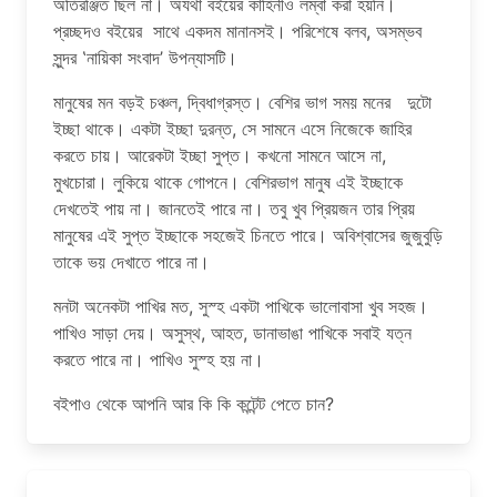
অতিরঞ্জিত ছিল না। অযথা বইয়ের কাহিনীও লম্বা করা হয়নি।
প্রচ্ছদও বইয়ের সাথে একদম মানানসই। পরিশেষে বলব, অসম্ভব
সুন্দর ‛নায়িকা সংবাদ’ উপন্যাসটি।
মানুষের মন বড়ই চঞ্চল, দ্বিধাগ্রস্ত। বেশির ভাগ সময় মনের দুটো
ইচ্ছা থাকে। একটা ইচ্ছা দুরন্ত, সে সামনে এসে নিজেকে জাহির
করতে চায়। আরেকটা ইচ্ছা সুপ্ত। কখনো সামনে আসে না,
মুখচোরা। লুকিয়ে থাকে গোপনে। বেশিরভাগ মানুষ এই ইচ্ছাকে
দেখতেই পায় না। জানতেই পারে না। তবু খুব প্রিয়জন তার প্রিয়
মানুষের এই সুপ্ত ইচ্ছাকে সহজেই চিনতে পারে। অবিশ্বাসের জুজুবুড়ি
তাকে ভয় দেখাতে পারে না।
মনটা অনেকটা পাখির মত, সুস্হ একটা পাখিকে ভালোবাসা খুব সহজ।
পাখিও সাড়া দেয়। অসুস্থ, আহত, ডানাভাঙা পাখিকে সবাই যত্ন
করতে পারে না। পাখিও সুস্হ হয় না।
বইপাও থেকে আপনি আর কি কি কন্টেন্ট পেতে চান?