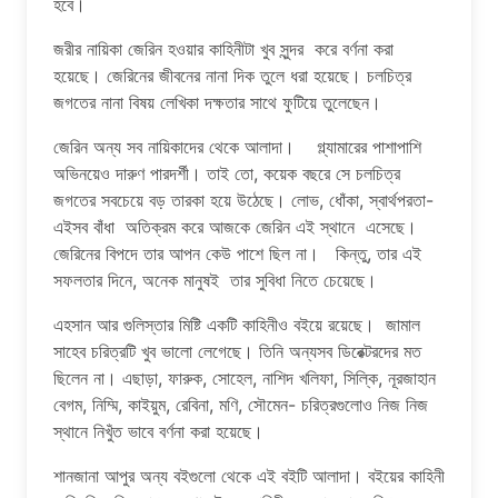
হবে।
জরীর নায়িকা জেরিন হওয়ার কাহিনীটা খুব সুন্দর করে বর্ণনা করা
হয়েছে। জেরিনের জীবনের নানা দিক তুলে ধরা হয়েছে। চলচিত্র
জগতের নানা বিষয় লেখিকা দক্ষতার সাথে ফুটিয়ে তুলেছেন।
জেরিন অন্য সব নায়িকাদের থেকে আলাদা। গ্ল্যামারের পাশাপাশি
অভিনয়েও দারুণ পারদর্শী। তাই তো, কয়েক বছরে সে চলচিত্র
জগতের সবচেয়ে বড় তারকা হয়ে উঠেছে। লোভ, ধোঁকা, স্বার্থপরতা-
এইসব বাঁধা অতিক্রম করে আজকে জেরিন এই স্থানে এসেছে।
জেরিনের বিপদে তার আপন কেউ পাশে ছিল না। কিন্তু, তার এই
সফলতার দিনে, অনেক মানুষই তার সুবিধা নিতে চেয়েছে।
এহসান আর গুলিস্তার মিষ্টি একটি কাহিনীও বইয়ে রয়েছে। জামাল
সাহেব চরিত্রটি খুব ভালো লেগেছে। তিনি অন্যসব ডিরেক্টরদের মত
ছিলেন না। এছাড়া, ফারুক, সোহেল, নাশিদ খলিফা, সিল্কি, নূরজাহান
বেগম, নিম্মি, কাইয়ুম, রেবিনা, মণি, সৌমেন- চরিত্রগুলোও নিজ নিজ
স্থানে নিখুঁত ভাবে বর্ণনা করা হয়েছে।
শানজানা আপুর অন্য বইগুলো থেকে এই বইটি আলাদা। বইয়ের কাহিনী