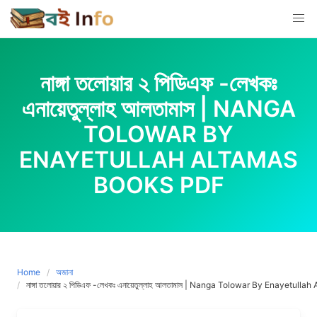
Skip
to
content
নাঙ্গা তলোয়ার ২ পিডিএফ -লেখকঃ
এনায়েতুল্লাহ আলতামাস | NANGA
TOLOWAR BY
ENAYETULLAH ALTAMAS
BOOKS PDF
Home
অজানা
নাঙ্গা তলোয়ার ২ পিডিএফ -লেখকঃ এনায়েতুল্লাহ আলতামাস | Nanga Tolowar By Enayetul