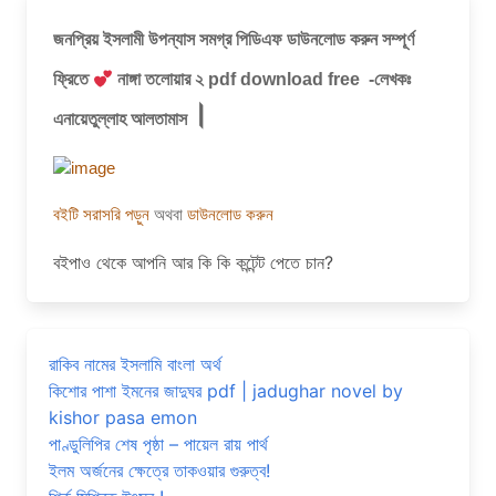
জনপ্রিয় ইসলামী উপন্যাস সমগ্র পিডিএফ ডাউনলোড করুন সম্পূর্ণ
ফ্রিতে
নাঙ্গা তলোয়ার ২ pdf download free -লেখকঃ
।
এনায়েতুল্লাহ আলতামাস
বইটি সরাসরি পড়ুন
অথবা
ডাউনলোড করুন
বইপাও থেকে আপনি আর কি কি কন্টেন্ট পেতে চান?
রাকিব নামের ইসলামি বাংলা অর্থ
কিশোর পাশা ইমনের জাদুঘর pdf | jadughar novel by
kishor pasa emon
পাণ্ডুলিপির শেষ পৃষ্ঠা – পায়েল রায় পার্থ
ইলম অর্জনের ক্ষেত্রে তাকওয়ার গুরুত্ব!