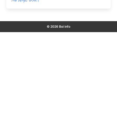
শির্ক মিশ্রিত উৎসব !
© 2026 Boi info