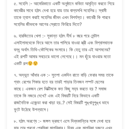
৫. সহেলি :- আমেরিকাতে একটি অনুষ্ঠানে কবিতা আবৃত্তি করতে গিয়ে
কাবেরীর সাথে হঠাৎ দেখা হয়ে যায় তার বাল্যসখি সহেলির। স্বামী
তাকে ত্যাগ করাই সহেলির জীবন এখন বিপর্যস্ত। কাবেরী কি পারবে
সহেলির জীবনকে আগের স্রোতে ফিরিয়ে দিতে?
৬. হারজিতের খেলা :- সুকান্ত হঠাৎ দীর্ঘ ৮ বছর পরে মেন্টাল
এসাইলামথেকে ফিরে আসে তার পালিয়ে যাওয়া স্ত্রী এবং বিশ্বাসঘাতক
বন্ধু অর্থাৎ তিথি-কৌশিকের সংসারে। কি হেতু তার এই আগমনের?
এই গল্পটি আমার সবচেয়ে ভালো লেগেছে।। মন ছুঁয়ে যাওয়ার মতো
একটি গল্প
৭. অদ্ভুত আঁধার এক :- সুতপা একদিন রাতে বাড়ি ফেরার সময় তাকে
গ্যাং রেপের শিকার হতে হয় তারই পাড়ার তিনজন লম্পট ছেলের
কাছে। একজন রেপ ভিক্টিমকে কত কিছু সহ্য করতে হয় ? সমাজ
তাকে কি নজরে দেখে? এবং এই বিষয়টি নিয়ে কিভাবে একটি
রাজনৈতিক এজেন্ডা করা খাড়া হয়..? সেই বিষয়টি পুঙ্খানুপুঙ্খ ভাবে
ফুটে উঠেছে উপন্যাসে।
৮. হঠাৎ অরণ্যে :- জঙ্গল ভ্রমণে এসে দিব্যকান্তির সঙ্গে দেখা হয়ে
যায় তার পুরনো প্রেমিকা মালবিকার। দিব্য এবং মালবিকা দুজনে এখন