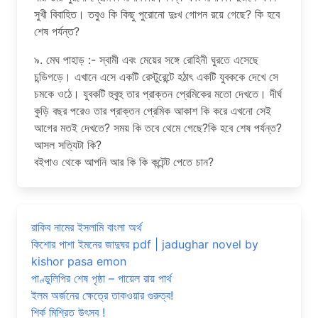
সুখী বিবাহিত। তবুও কি কিছু পুরোনো দুঃখ গোপন রয়ে গেছে? কি হবে
শেষ পর্যন্ত?
৯. মেঘ পাহাড় :- স্বামী এবং মেয়ের সঙ্গে রোহিনী ঘুরতে এসেছে
চন্ডিগড়ে। এখানে এসে একটি রেস্টুরেন্টে হঠাৎ একটি যুবককে দেখে সে
চমকে ওঠে। যুবকটি হুবুহু তার প্রাক্তন প্রেমিকের মতো দেখতে। দীর্ঘ
কুড়ি বছর পরেও তার প্রাক্তন প্রেমিক আকাশ কি করে এখনো সেই
আগের মতই দেখতে? সময় কি তবে থেমে গেছে?কি হবে শেষ পর্যন্ত?
আসল সত্যিটা কি?
বইপাও থেকে আপনি আর কি কি কন্টেন্ট পেতে চান?
রাকিব নামের ইসলামি বাংলা অর্থ
কিশোর পাশা ইমনের জাদুঘর pdf | jadughar novel by
kishor pasa emon
পাণ্ডুলিপির শেষ পৃষ্ঠা – পায়েল রায় পার্থ
ইলম অর্জনের ক্ষেত্রে তাকওয়ার গুরুত্ব!
শির্ক মিশ্রিত উৎসব !