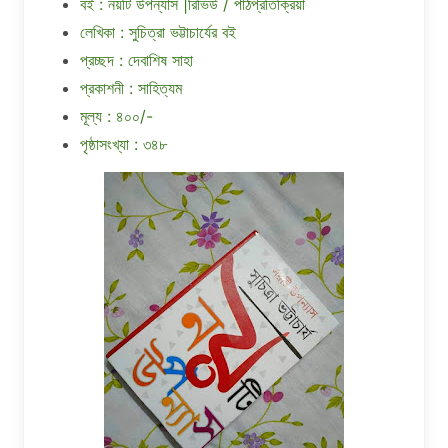
বই : নয়টি উপন্যাস |রিভিউ / পাঠপ্রতিক্রিয়া
লেখিকা : সুচিত্রা ভট্টাচাৰ্যের বই
প্রচ্ছদ : দেবাশিষ সাহা
প্রকাশনী : সাহিত্যম
মূল্য : ৪০০/-
পৃষ্ঠাসংখ্যা : ৩৪৮