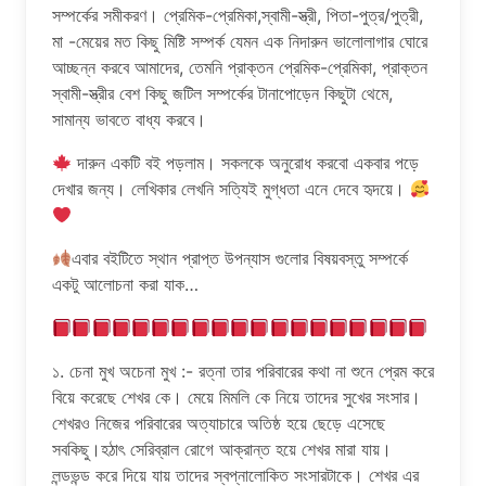
সম্পর্কের সমীকরণ। প্রেমিক-প্রেমিকা,স্বামী-স্ত্রী, পিতা-পুত্র/পুত্রী,
মা -মেয়ের মত কিছু মিষ্টি সম্পর্ক যেমন এক নিদারুন ভালোলাগার ঘোরে
আচ্ছন্ন করবে আমাদের, তেমনি প্রাক্তন প্রেমিক-প্রেমিকা, প্রাক্তন
স্বামী-স্ত্রীর বেশ কিছু জটিল সম্পর্কের টানাপোড়েন কিছুটা থেমে,
সামান্য ভাবতে বাধ্য করবে।
দারুন একটি বই পড়লাম। সকলকে অনুরোধ করবো একবার পড়ে
দেখার জন্য। লেখিকার লেখনি সত্যিই মুগ্ধতা এনে দেবে হৃদয়ে।
এবার বইটিতে স্থান প্রাপ্ত উপন্যাস গুলোর বিষয়বস্তু সম্পর্কে
একটু আলোচনা করা যাক…
১. চেনা মুখ অচেনা মুখ :- রত্না তার পরিবারের কথা না শুনে প্রেম করে
বিয়ে করেছে শেখর কে। মেয়ে মিমলি কে নিয়ে তাদের সুখের সংসার।
শেখরও নিজের পরিবারের অত্যাচারে অতিষ্ঠ হয়ে ছেড়ে এসেছে
সবকিছু।হঠাৎ সেরিব্রাল রোগে আক্রান্ত হয়ে শেখর মারা যায়।
লন্ডভন্ড করে দিয়ে যায় তাদের স্বপ্নালোকিত সংসারটাকে। শেখর এর