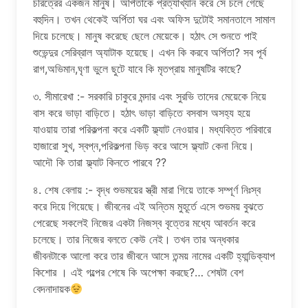
চরিত্রের একজন মানুষ। অর্পিতাকে প্রত্যাখ্যান করে সে চলে গেছে
বহুদিন। তখন থেকেই অর্পিতা ঘর এবং অফিস দুটোই সমানতালে সামাল
দিয়ে চলেছে। মানুষ করেছে ছেলে মেয়েকে। হঠাৎ সে শুনতে পাই
শুভেন্দুর সেরিব্রাল অ্যাটাক হয়েছে। এখন কি করবে অর্পিতা? সব পূর্ব
রাগ,অভিমান,ঘৃণা ভুলে ছুটে যাবে কি মৃতপ্রায় মানুষটির কাছে?
৩. সীমারেখা :- সরকারি চাকুরে মন্দার এবং সুরভি তাদের মেয়েকে নিয়ে
বাস করে ভাড়া বাড়িতে। হঠাৎ ভাড়া বাড়িতে বসবাস অসহ্য হয়ে
যাওয়ায় তারা পরিকল্পনা করে একটি ফ্ল্যাট নেওয়ার। মধ্যবিত্ত পরিবারে
হাজারো সুখ, স্বপ্ন,পরিকল্পনা ভিড় করে আসে ফ্ল্যাট কেনা নিয়ে।
আদৌ কি তারা ফ্ল্যাট কিনতে পারবে ??
৪. শেষ বেলায় :- বৃদ্ধ শুভময়ের স্ত্রী মারা গিয়ে তাকে সম্পূর্ণ নিঃস্ব
করে দিয়ে গিয়েছে। জীবনের এই অন্তিম মুহূর্তে এসে শুভময় বুঝতে
পেরেছে সকলেই নিজের একটা নিজস্ব বৃত্তের মধ্যে আবর্তন করে
চলেছে। তার নিজের বলতে কেউ নেই। তখন তার অন্ধকার
জীবনটাকে আলো করে তার জীবনে আসে তন্ময় নামের একটি হ্যান্ডিক্যাপ
কিশোর । এই গল্পের শেষে কি অপেক্ষা করছে?… শেষটা বেশ
বেদনাদায়ক