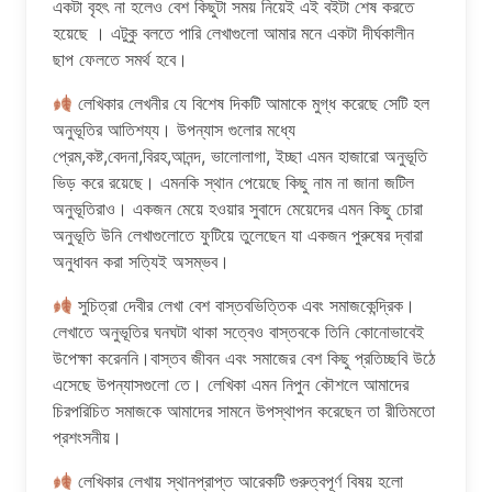
একটা বৃহৎ না হলেও বেশ কিছুটা সময় নিয়েই এই বইটা শেষ করতে
হয়েছে । এটুকু বলতে পারি লেখাগুলো আমার মনে একটা দীর্ঘকালীন
ছাপ ফেলতে সমর্থ হবে।
লেখিকার লেখনীর যে বিশেষ দিকটি আমাকে মুগ্ধ করেছে সেটি হল
অনুভূতির আতিশয্য। উপন্যাস গুলোর মধ্যে
প্রেম,কষ্ট,বেদনা,বিরহ,আনন্দ, ভালোলাগা, ইচ্ছা এমন হাজারো অনুভূতি
ভিড় করে রয়েছে। এমনকি স্থান পেয়েছে কিছু নাম না জানা জটিল
অনুভূতিরাও। একজন মেয়ে হওয়ার সুবাদে মেয়েদের এমন কিছু চোরা
অনুভূতি উনি লেখাগুলোতে ফুটিয়ে তুলেছেন যা একজন পুরুষের দ্বারা
অনুধাবন করা সত্যিই অসম্ভব।
সুচিত্রা দেবীর লেখা বেশ বাস্তবভিত্তিক এবং সমাজকেন্দ্রিক।
লেখাতে অনুভূতির ঘনঘটা থাকা সত্বেও বাস্তবকে তিনি কোনোভাবেই
উপেক্ষা করেননি।বাস্তব জীবন এবং সমাজের বেশ কিছু প্রতিচ্ছবি উঠে
এসেছে উপন্যাসগুলো তে। লেখিকা এমন নিপুন কৌশলে আমাদের
চিরপরিচিত সমাজকে আমাদের সামনে উপস্থাপন করেছেন তা রীতিমতো
প্রশংসনীয়।
লেখিকার লেখায় স্থানপ্রাপ্ত আরেকটি গুরুত্বপূর্ণ বিষয় হলো