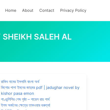
Home
About
Contact
Privacy Policy
 BY SHEIKH SALEH AL
রাকিব নামের ইসলামি বাংলা অর্থ
কিশোর পাশা ইমনের জাদুঘর pdf | jadughar novel by
kishor pasa emon
পাণ্ডুলিপির শেষ পৃষ্ঠা – পায়েল রায় পার্থ
ইলম অর্জনের ক্ষেত্রে তাকওয়ার গুরুত্ব!