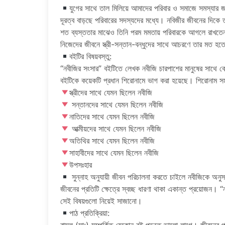
যুগের সাথে তাল মিলিয়ে আমাদের পরিবার ও সমাজে সমস্যার
দূরত্ব বাড়ছে পরিবারের সদস্যদের মধ্যে। নবিজীর জীবনের দিকে 
শত ব্যস্ততার মাঝেও তিনি পরম মমতায় পরিবারকে আগলে রাখতেন। 
নিজেদের জীবনে স্ত্রী-সন্তান-বন্ধুদের সাথে আচরণে তার মত হত
বইটির বিষয়বস্তু:
“নবীজির সংসার” বইটিতে লেখক নবীজি চারপাশের মানুষের সাথে
বইটিকে কয়েকটি প্রধান শিরোনামে ভাগ করা হয়েছে। শিরোনাম সমূ
স্ত্রীদের সাথে যেমন ছিলেন নবীজি
সন্তানদের সাথে যেমন ছিলেন নবীজি
নাতিদের সাথে যেমন ছিলেন নবীজি
আত্মীয়দের সাথে যেমন ছিলেন নবীজি
অতিথির সাথে যেমন ছিলেন নবীজি
সাহাবীদের সাথে যেমন ছিলেন নবীজি
উপসঃহার
সুন্নাহ অনুযায়ী জীবন পরিচালনা করতে চাইলে নবীজিকে অ
জীবনের প্রতিটি ক্ষেত্রে স্বচ্ছ ধারণা থাকা একান্ত প্রয়োজন
সেই বিষয়গুলো নিয়েই সাজানো।
পাঠ প্রতিক্রিয়া: