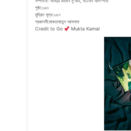
সম্পাদনা: আবদুর রহমান মু’আয, যাইনাব আল-গাযী
পৃষ্ঠা:১৬৩
মুদ্রিত মূল্য:২৬৭
প্রকাশনী:মাকতাবাতুল আসলাফ
Credit to Go
Mukta Kamal