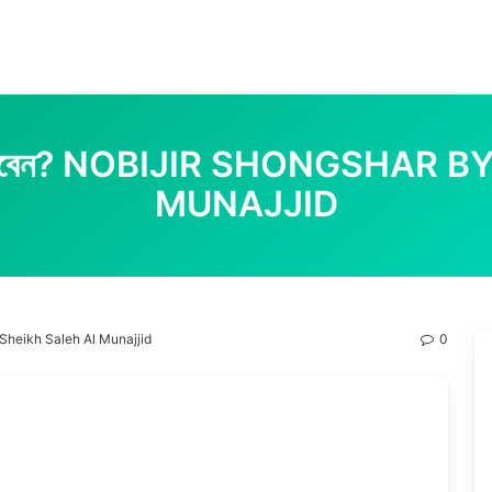
কেন পড়বেন? NOBIJIR SHONGSHAR
MUNAJJID
By Sheikh Saleh Al Munajjid
0