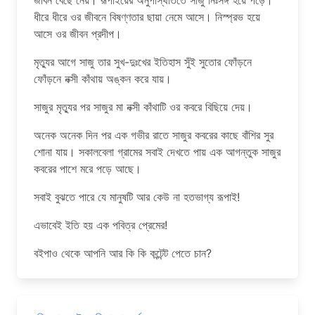
জীবন বেছে নেয়। রূপাইয়ের অনুপস্থিতিতে সাজু নিঃসঙ্গ হয়ে পড়ে।
ধীরে ধীরে ওর জীবনে বিষণ্ণতার ছায়া নেমে আসে। নিস্প্রভ হয়ে
আসে ওর জীবন প্রদীপ।
মৃত্যুর আগে সাজু তার সুখ-দুঃখের ইতিহাস সুঁই সুতোর ফোঁড়নে
ফোঁড়নে নক্সী কাঁথায় অঙ্কন করে যায়।
সাজুর মৃত্যুর পর সাজুর মা নক্সী কাঁথাটি ওর কবরে বিছিয়ে দেয়।
অনেক অনেক দিন পর এক গভীর রাতে সাজুর কবরের কাছে বাঁশির সুর
শোনা যায়। সকালবেলা গ্রামের সবাই দেখতে পায় এক আগন্তুক সাজুর
কবরের পাশে মরে পড়ে আছে।
সবাই বুঝতে পারে যে মানুষটি আর কেউ না হতভাগ্য রূপাই!
এভাবেই ইতি হয় এক পবিত্র প্রেমের!
বইপাও থেকে আপনি আর কি কি কন্টেন্ট পেতে চান?