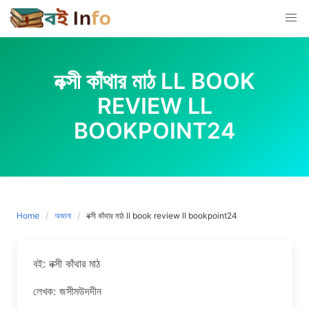
Skip
to
content
নক্সী কাঁথার মাঠ LL BOOK
REVIEW LL
BOOKPOINT24
Home
অজানা
নক্সী কাঁথার মাঠ ll book review ll bookpoint24
বই: নক্সী কাঁথার মাঠ
লেখক: জসীমউদদীন