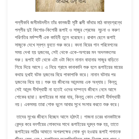
পল্লীকবি জসীমউদদীন তাঁর কালজয়ী সৃষ্টি নক্সী কাঁথার মাঠ কাব্যগ্রন্থে
পল্লীর দুই কিশোর-কিশোরী রূপাই ও সাজুর প্রেমের সূূচনা ও করুণ
পরিণতির মর্মস্পর্শী এক কাহিনী তুলে ধরেছেন। রাখাল ছেলে রূপাই
সাজুকে দেখে স্বপ্ন বুনতে শুরু করে। বদনা বিয়ের গান পরিবেশনের
সময় দেখা হয় দুজনের, সেই থেকে একে-অপরের মন অদলবদলের
শুরু। রূপাই হাট থেকে এটা ওটা কিনে নানান বাহানায় সাজুর বাড়িতে
গিয়ে দিয়ে আসে। এ নিয়ে গ্রামে কানাকানি শুরু হলে রূপাইয়ের মায়ের
কথায় দুখাই ঘটক দুজনের বিয়ে পাকাপাকি করে। নানান ঘটনার পর
দুজনের বিয়ে হয়। শুরু হয় জীবনের আনন্দময় এক অধ্যায়। কিন্তু
সেই আনন্দ দীর্ঘস্থায়ী না হতেই ওদের দাম্পত্য জীবনে নেমে আসে
শোকের ছায়া। রূপাইয়ের মা মারা যায়, কিন্তু কোন শোকই দীর্ঘস্থায়ী
নয়। একসময় তারা শোক ভুলে আবার সুখে সংসার করতে শুরু করে।
তাদের সুখের জীবনে বিচ্ছেদ আসে হঠাৎই। গাজনা চরের ধানকাটাকে
কেন্দ্র করে বনগাঁয়ের লোকদের সাথে রূপাইয়ের দ্বন্দ্ব শুরু হয়, তাতে
রূপাইয়ের লাঠির আঘাতে অপরপক্ষের লোক খুন হওয়ায় রূপাই পলাতক