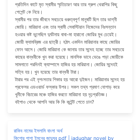
প্রতিদিন কাটে মৃত স্বামীর স্মৃতিচারণ আর তার গ্রুপ থেরাপির কিছু
পেশেন্ট কে নিয়ে।
স্বামীর পর তার জীবনে সবচেয়ে গুরুত্বপূর্ণ মানুষটি ছিল তার ভাগ্নী
জোয়ি। মারিয়ানা এবং তার স্বামী সেবাস্টিয়ান নিজেদের নিঃসন্তান
হওয়ার কষ্ট ভুলেছিল দুর্ঘটনায় বাবা-মা হারানো জোয়ির মুখ চেয়েই।
জোয়ী ক্যামব্রিজ এর ছাত্রী। হঠাৎ একদিন মারিয়ানার কাছে জোয়ির
ফোন আসে। জোয়ি মারিয়ানা কে জানায় তার সন্দেহ হচ্ছে তার সবচেয়ে
কাছের বান্ধবীকে খুন করা হয়েছে। মানসিক ভাবে ভেঙে পড়া জোয়ীকে
সামলাতে পরদিনই ক্যাম্পাসে হাজির হয় মারিয়ানা। জোয়ির সন্দেহই
সত্যি হয়। খুন হয়েছে তার বান্ধবী টারা।
টারার পর এই নৃশংসতার শিকার হয় আরো দুইজন। মারিয়ানার সন্দেহ হয়
প্রফেসর এডওয়ার্ড ফস্কার উপর। সকল তথ্য প্রমাণ যোগাড় করে
খুনীকে বিচারের মঞ্চে হাজির করতে মারিয়ানা হয় দৃঢ়প্রতিজ্ঞ।
বইপাও থেকে আপনি আর কি কি কন্টেন্ট পেতে চান?
রাকিব নামের ইসলামি বাংলা অর্থ
কিশোর পাশা ইমনের জাদুঘর pdf | jadughar novel by