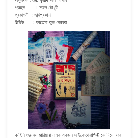
অনুবাদক : মো. ফুয়াদ আল ফিদাহ
প্রচ্ছদ : সজল চৌধুরী
প্রকাশনী : ভূমিপ্রকাশ
রিভিউ : ফাতেমা তুজ জোহরা
কাহিনি শুরু হয় মারিয়ানা নামক একজন সাইকোথেরাপিস্ট কে দিয়ে, যার