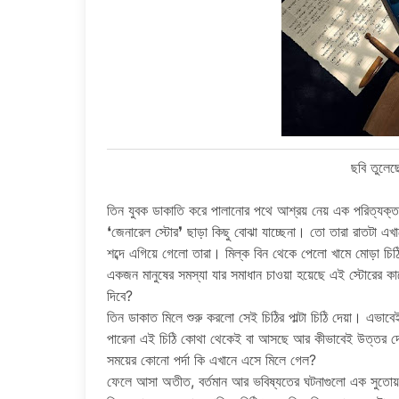
ছবি তুলেছে
তিন যুবক ডাকাতি করে পালানোর পথে আশ্রয় নেয় এক পরিত্যক্
❛জেনারেল স্টোর❜ ছাড়া কিছু বোঝা যাচ্ছেনা। তো তারা রাতটা এখ
শব্দে এগিয়ে গেলো তারা। মিল্ক বিন থেকে পেলো খামে মোড়া চিঠ
একজন মানুষের সমস্যা যার সমাধান চাওয়া হয়েছে এই স্টোরের কা
দিবে?
তিন ডাকাত মিলে শুরু করলো সেই চিঠির পাল্টা চিঠি দেয়া। এভা
পারেনা এই চিঠি কোথা থেকেই বা আসছে আর কীভাবেই উত্তর দে
সময়ের কোনো পর্দা কি এখানে এসে মিলে গেল?
ফেলে আসা অতীত, বর্তমান আর ভবিষ্যতের ঘটনাগুলো এক সুতোয় 