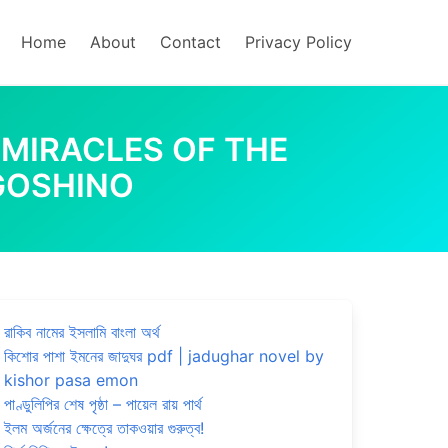
Home
About
Contact
Privacy Policy
ো | THE MIRACLES OF THE
IGOSHINO
রাকিব নামের ইসলামি বাংলা অর্থ
কিশোর পাশা ইমনের জাদুঘর pdf | jadughar novel by
kishor pasa emon
পাণ্ডুলিপির শেষ পৃষ্ঠা – পায়েল রায় পার্থ
ইলম অর্জনের ক্ষেত্রে তাকওয়ার গুরুত্ব!