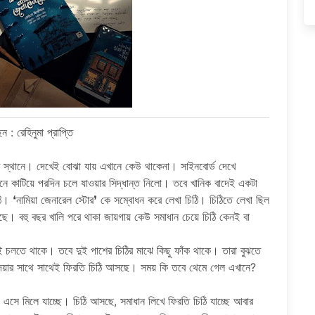
ন : রেহিনুমা প্রাপ্তি
ত স্থানে। দেখেই বোঝা যায় এখানে কেউ থাকেনা। সাইনবোর্ড দেখে
ানে কাটিয়ে পরদিন চলে যাওয়ার সিদ্ধান্ত নিলো। তবে খানিক বাদেই একটা
ি। ❛নামিয়া জেনারেল স্টোর❜ কে সম্বোধন করে লেখা চিঠি। চিঠিতে লেখা ছিল
ছে। বহু বছর খালি পরে থাকা জায়গায় কেউ সমাধান চেয়ে চিঠি কেনই বা
বেই চলতে থাকে। তবে দুই পাশের চিঠির মাঝে কিছু ফাঁক থাকে। তারা বুঝতে
য়ার সাথে সাথেই ফিরতি চিঠি আসছে। সময় কি তবে থেমে গেল এখানে?
এসে মিলে যাচ্ছে। চিঠি আসছে, সমাধান লিখে ফিরতি চিঠি যাচ্ছে আবার