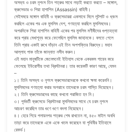
অসভ্য ও চরম নৃশংস তিন শত্রুর সাথে লড়াই করতে করতে – মঙ্গোল,
ক্রুসেডার ও শিয়া হাশাশিন (Assassin) বাহিনী।
সেইসময়ে মঙ্গোল বাহিনী ও ক্রুসেডাররা একসাথে মিলে লুটপাট ও ধ্বংস
করছিল একের পর এক মুসলিম দেশ, গণহত্যা করছিল মুসলিমদের।
অপরদিকে শিয়া হাশাশিন বাহিনী একের পর মুসলিম মণীষীদের গুপ্তহত্যা
করে প্রায় মেধাশূন্য করে ফেলেছিল মুসলিম জাহানকে। বলতে গেলে
তিনি প্রায় একাই রুখে দাঁড়ান এই তিন অপশক্তির বিরুদ্ধে। মহান
আল্লাহ পাক তাঁকে জান্নাত নসীব করুন।
এই মহান মানুষটিকে জেনেশুনেই ইতিহাস থেকে একরকম গায়েব করে
ফেলেছে ইউরোপীয় তথা খ্রিস্টানরা। তার কয়েকটি কারণ আছে, যেমন
–
১। তিনি অসভ্য ও নৃশংস ক্রুসেডারদেরকে কখনো ক্ষমা করেননি।
মুসলিমদের গণহত্যা করার অপরাধে তাদেরকে চরম শাস্তি দিয়েছেন।
২। তিনি ক্রুসেডারদের কাছে কখনো পরাজিত হন নি।
৩। পূর্ববর্তী ক্রুসেডে খ্রিস্টানরা মুসলিমদের সাথে যে চরম নৃশংস
আচরণ করেছিল তার গুণে গুণে বদলা নিয়েছেন।
৪। হেরে গিয়ে পলায়নপর শত্রুর শেষ রাখতেন না, ৪৫০ মাইল অবধি
তাড়া করে তাদেরকে একে একে খতম করেছেন যা পৃথিবীর ইতিহাসে
রেকর্ড।