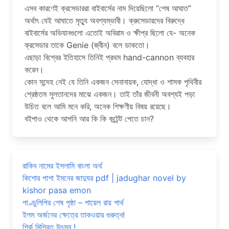
এসব কারণেই ক্রসেডাররা বাইবার্সের নাম দিয়েছিলো “শেষ আঘাত”
অর্থাৎ যেই আঘাতে মৃত্যু অবশ্যম্ভাবী। ক্রুসেডারদের বিরুদ্ধে
বাইবার্সের অভিযানগুলো এতোই অবিরাম ও ক্ষীপ্র ছিলো যে- অনেক
ক্রসেডার তাকে Genie (জ্বীন) বলে ডাকতো।
এছাড়া বিশ্বের ইতিহাসে তিনিই প্রথম hand-cannon ব্যবহার
করেন।
কোন সন্দেহ নেই যে তিনি একজন সেনানায়ক, যোদ্ধা ও শাসক পৃথিবীর
শ্রেষ্ঠতম সুলতানদের মাঝে একজন। তাই তাঁর জীবনী অবশ্যই পড়া
উচিত বলে আমি মনে করি, অনেক শিক্ষণীয় বিষয় রয়েছে।
বইপাও থেকে আপনি আর কি কি কন্টেন্ট পেতে চান?
রাকিব নামের ইসলামি বাংলা অর্থ
কিশোর পাশা ইমনের জাদুঘর pdf | jadughar novel by
kishor pasa emon
পাণ্ডুলিপির শেষ পৃষ্ঠা – পায়েল রায় পার্থ
ইলম অর্জনের ক্ষেত্রে তাকওয়ার গুরুত্ব!
শির্ক মিশ্রিত উৎসব !