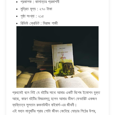
প্রকাশক : কালান্তর প্রকাশনী
মুদ্রিত মূল্য : ২৭০ টাকা
পৃষ্ঠা সংখ্যা : ২১৫
রিভিউ ক্রেডিট : মিরাজ গাজী
প্রথমেই বলে নিই যে বইটির সাথে আমার একটি বিশেষ ইমোশন যুক্ত
আছে, কারণ বইটির বিষয়বস্তু হলেন আমার ভীষণ ফেভারিট একজন
ব্যক্তিত্ব সুলতান রুকনউদ্দীন বাইবার্স-এর জীবনী।
এই মহান মানুষটির প্রায় গোটা জীবন কেটেছে ঘোড়ার পিঠের উপর,