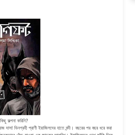
িছু কল্পনা করিনি?
জ দাস! ভিনগ্রহী প্রাণী ইয়াজিলদের হাতে বন্দী। বছরের পর বছর ধরে করা