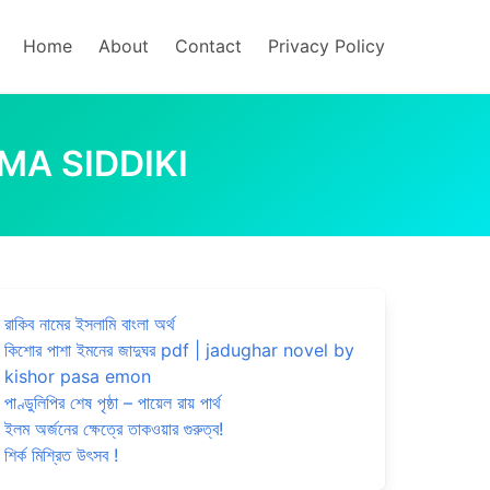
Home
About
Contact
Privacy Policy
SALMA SIDDIKI
রাকিব নামের ইসলামি বাংলা অর্থ
কিশোর পাশা ইমনের জাদুঘর pdf | jadughar novel by
kishor pasa emon
পাণ্ডুলিপির শেষ পৃষ্ঠা – পায়েল রায় পার্থ
ইলম অর্জনের ক্ষেত্রে তাকওয়ার গুরুত্ব!
শির্ক মিশ্রিত উৎসব !