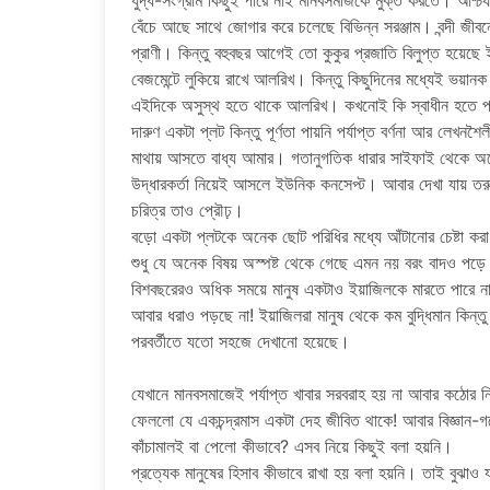
যুদ্ধ-সংগ্রাম কিছুই পারে নাই মানবসমাজকে মুক্ত করতে। আশ্চ
বেঁচে আছে সাথে জোগার করে চলেছে বিভিন্ন সরঞ্জাম। বন্দী জ
প্রাণী। কিন্তু বহুবছর আগেই তো কুকুর প্রজাতি বিলুপ্ত হয়েছ
বেজমেন্টে লুকিয়ে রাখে আলরিখ। কিন্তু কিছুদিনের মধ্যেই ভয়ানক
এইদিকে অসুস্থ হতে থাকে আলরিখ। কখনোই কি স্বাধীন হতে পা
দারুণ একটা প্লট কিন্তু পূর্ণতা পায়নি পর্যাপ্ত বর্ণনা আর লে
মাথায় আসতে বাধ্য আমার। গতানুগতিক ধারার সাইফাই থেকে অনেক
উদ্ধারকর্তা নিয়েই আসলে ইউনিক কনসেপ্ট। আবার দেখা যায় তরুণ প
চরিত্র তাও প্রৌঢ়।
বড়ো একটা প্লটকে অনেক ছোট পরিধির মধ্যে আঁটানোর চেষ্টা 
শুধু যে অনেক বিষয় অস্পষ্ট থেকে গেছে এমন নয় বরং বাদও পড়ে 
বিশবছরেরও অধিক সময়ে মানুষ একটাও ইয়াজিলকে মারতে পারে 
আবার ধরাও পড়ছে না! ইয়াজিলরা মানুষ থেকে কম বুদ্ধিমান কিন্ত
পরবর্তীতে যতো সহজে দেখানো হয়েছে।
যেখানে মানবসমাজেই পর্যাপ্ত খাবার সরবরাহ হয় না আবার কঠোর 
ফেললো যে একচন্দ্রমাস একটা দেহ জীবিত থাকে! আবার বিজ্ঞান-
কাঁচামালই বা পেলো কীভাবে? এসব নিয়ে কিছুই বলা হয়নি।
প্রত্যেক মানুষের হিসাব কীভাবে রাখা হয় বলা হয়নি। তাই বুঝাও