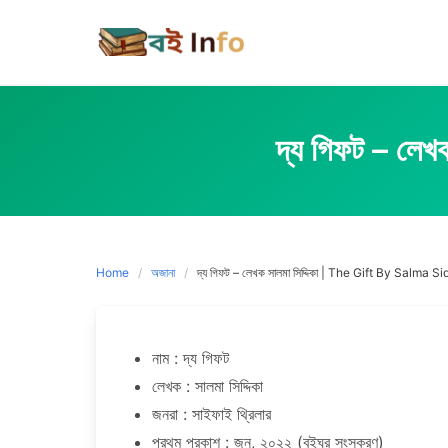
Skip
to
content
দ্য গিফট – ল
Home
অজানা
দ্য গিফট – লেখক সালমা সিদ্দিকা | The Gift By Salma Si
নাম : দ্য গিফট
লেখক : সালমা সিদ্দিকা
জনরা : সাইফাই থ্রিলার
প্রথম প্রকাশ : জুন, ২০২২ (বইঘর সংস্করণ)