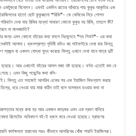
র্যজনকভাবে বেঁচে যাওয়া এক জাদুকর আলরিখ। ইয়াজিলদের চোখ ফাঁকি দিয়ে
ীবনে একটুকরো বিনোদন। এমনই একদিন রাতের আঁধারে পায় কুকুর আকৃতির এক
ে ইয়াজিলদের হাতে! ছোট কুকুরছানা ❝রিকি❞- কে কেবিনের নিচে গোপন
 পরিবর্তন দেখা যায় রিকির মধ্যে! সাধারণ কোনো কুকুর নয় রিকি, তাহলে কী?
রবে না মানবজাতি?
খনশৈলীর জন্য এমন কোনো বইয়ের কথা বললে নিঃসন্দেহে ❝দ্য গিফট❞- এর কথা
টাই আলাদা। ধ্বংসপ্রাপ্ত পৃথিবী যদিও বহু সাইফাইয়ে দেখা যায় কিন্তু
্রজন্ম বা একদল যোদ্ধা যুদ্ধ করেছে কিন্তু এখানে দেখা যাবে মাত্র দুটি
করা হয়েছে। আর এখানেই বইয়ের আসল মজা নষ্ট হয়েছে। বর্ণনা এতোই কম যে
গেছে। এমন কিছু পয়েন্টের কথা বলি-
নাই। কিন্তু এত সহজেই আলরিখ একের পর এক ইয়াজিল কিডন্যাপ করছে
ু হিংস্র, ধরে নেওয়া যায় মারা কঠিন তাই বলে অসম্ভব হওয়ার কথা না
নিরাপত্তার মধ্যে রাখা হয় আর একজন জাদুকর এমন এক দ্রবণ বানিয়ে
গবেষনা রিলেটেড অধিকাংশ বই-ই ধ্বংস করে দেওয়া হয়েছে। দ্রাবণের
 যায়নি কার্যক্ষমতা হারানোর পরও কীভাবে আলরিখের খোঁজ পায়নি ইয়াজিলরা।