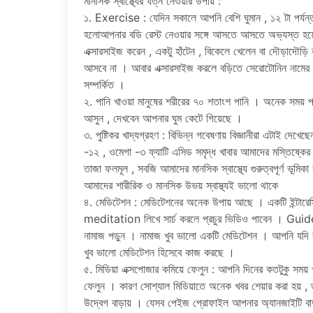
মানসিক স্বাস্থ্যের যত্ন নেওয়ার উপায় :
১. Exercise : যেদিন সকালে আপনি বেশি ঘুমান , ১২ টা পর্যন্
হলোআপনার বডি রেস্ট নেওয়ার সঙ্গে আসতে আসতে অভ্যস্ত হয়ে
এক্সারসাইজ করেন , একটু হাঁটেন , বিকেলে খেলেন বা দৌড়াদৌড
আসবে না । আবার এক্সারসাইজ করলে বড়িতে সেরোটোনিন নামের হ
সম্পর্কিত ।
২. পানি খাওয়া মানুষের শরীরের ৭০ শতাংশ পানি । অনেক সময় প
আসুন , দেখবেন আপনার ঘুম কেটে গিয়েছে ।
৩. পুষ্টিকর খাদ্যগ্রহণ : বিভিন্ন গবেষণায় বিজ্ঞানীরা এটাই দেখে
-১২ , ওমেগা -৩ ফ্যাটি এসিড সমৃদ্ধ খাবার আমাদের মস্তিষ্কের 
তাজা ফলমূল , সবজি আমাদের মানসিক স্বাস্থ্যে গুরুত্বপূর্ণ ভূমিকা
আমাদের শারীরিক ও মানসিক উভয় স্বাস্থ্যই ভালো থাকে
৪. মেডিটেশন : মেডিটেশনের অনেক উপায় আছে । একটি ইন্
meditation লিখে সার্চ করলে প্রচুর ভিডিও পাবেন । G
নামাজ পড়ুন । নামাজ খুব ভালো একটি মেডিটেশন । আপনি যদি ক
খুব ভালো মেডিটেশন হিসেবে কাজ করছে ।
৫. মিডিয়া এক্সপোজার কমিয়ে ফেলুন : আপনি দিনের কতটুকু সময় খ
ফেলুন । কারণ সোশ্যাল মিডিয়াতে অনেক খবর শেয়ার করা হয় 
উদ্বেগ বাড়ায় । যেসব পেইজ প্রোফাইল আপনার অ্যানজাইটি ব