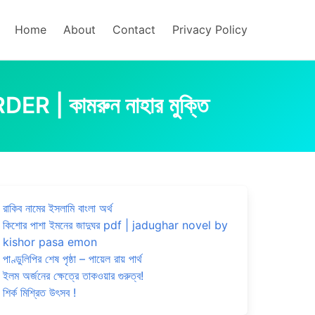
Home
About
Contact
Privacy Policy
R | কামরুন নাহার মুক্তি
রাকিব নামের ইসলামি বাংলা অর্থ
কিশোর পাশা ইমনের জাদুঘর pdf | jadughar novel by
kishor pasa emon
পাণ্ডুলিপির শেষ পৃষ্ঠা – পায়েল রায় পার্থ
ইলম অর্জনের ক্ষেত্রে তাকওয়ার গুরুত্ব!
শির্ক মিশ্রিত উৎসব !