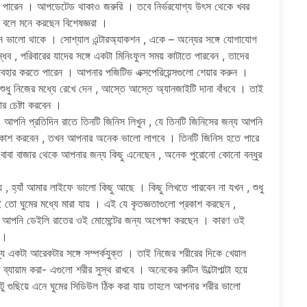
িতে পারেন । আপডেটেড থাকাও জরুরি । তবে নির্ভরযোগ্য উৎস থেকে খবর
য় বলে মনে করছেন বিশেষজ্ঞরা ।
লে মন ভালো থাকে । সোশ্যাল এন্টারঅ্যাকশন , একে – অন্যের সঙ্গে যোগাযোগ
বান্ধব , পরিবারের যাদের সঙ্গে একটা মিনিংফুল সময় কাটাতে পারবেন , তাদের
ব্যবহার করতে পারেন । আপনার পজিটিভ এক্সপেরিয়েন্সগুলো শেয়ার করুন ।
শুধু নিজের মধ্যে রেখে দেন , আস্তে আস্তে অ্যানজাইটি দানা বাঁধবে । তাই
রার চেষ্টা করবেন ।
। আপনি প্রতিদিন রাতে তিনটি জিনিস লিখুন , যে তিনটি জিনিসের জন্য আপনি
প্রকাশ করবেন , তখন আপনার অনেক ভালো লাগবে । তিনটি জিনিস হতে পারে
াবা বাজার থেকে আপনার জন্য কিছু এনেছেন , অনেক পুরোনো কোনো বন্ধুর
, হ্যাঁ আমার লাইফে ভালো কিছু আছে । কিছু লিখতে পারবেন না যখন , শুধু
ঘুমের মধ্যে মারা যায় । এই যে কৃতজ্ঞতাগুলো প্রকাশ করছেন ,
েন আপনি ডেইলি রাতের ওই মোমেন্টের জন্য অপেক্ষা করছেন । কারণ ওই
ে ।
বাস্থ্য একটা আরেকটার সঙ্গে সম্পর্কযুক্ত । তাই নিজের শরীরের দিকে খেয়াল
িত ব্যায়াম করা- এগুলো শরীর সুস্থ রাখবে । অনেকের রুটিন উল্টোপাল্টা হয়ে
গুছিয়ে এনে ঘুমের সিডিউল ঠিক করা যায় তাহলে আপনার শরীর ভালো