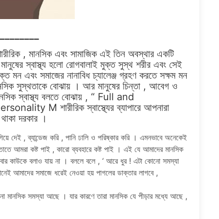
__________
্তির শারীরিক , মানসিক এবং সামাজিক এই তিন অবস্থার একটি
ানুষের স্বাস্থ্য হলো রোগবালাই মুক্ত সুস্থ শরীর এবং সেই
মুক্ত মন এবং সমাজের নানাবিধ চ্যালেঞ্জ গ্রহণ করতে সক্ষম মন
মানসিক সুস্থতাকে বোঝায় । আর মানুষের চিন্তা , আবেগ ও
নসিক স্বাস্থ্য বলতে বোঝায় , “ Full and
lity M শারীরিক স্বাস্থ্যের ব্যাপারে আপনারা
তন থাকা দরকার ।
িয়ে দেই , ব্যান্ডেজ করি , পানি ঢালি ও পরিষ্কার করি । এমনভাবে অনেকেই
তে আমরা কষ্ট পাই , কারো ব্যবহারে কষ্ট পাই । এই যে আমাদের মানসিক
আবার কাউকে বলাও যায় না । বললে বলে , ‘ আরে ধুর ! এটা কোনো সমস্যা
মানেই আমাদের সমাজে ধরেই নেওয়া হয় পাগলের ডাক্তার লাগবে ,
 মানসিক সমস্যা আছে । যার কারণে তারা মানসিক যে পীড়ার মধ্যে আছে ,