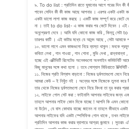
৯. To do list : প্রতিদিন রাতে ঘুমানোর আগে পরের দিন কী ক
পাবেন সেদিন কী কী কাজ আছে আপনার । এরপর একটা একটা করে 
একটা ভালো লাগা কাজ করছে । একটি কাজ সম্পূর্ণ করে কেটে দ
না । তাই to do list- এ কাজ করার পর কেটে দিবেন । এই কে
অনুপ্রেরণা দেবে । আমি যদি কোনো কাজ করি , কিন্তু সেটা t
তারপর কাটি । এই কাটার মধ্যে যে আনন্দ আছে , সেটা আমাকে প
১০. ভালো লাগে এমন কাজগুলো নিয়ে ব্যস্ত থাকুন : মনকে প্রফু
কবিতা লেখা , গান গাওয়া , গান শোনা , মুভি দেখা , রান্নাবান্
হচ্ছে এই এক্টিভিটি রিলেটেড অনেকগুলো অনলাইন কমিউনিটি আছ
কিছু মানুষের সঙ্গে কথা হলো । তবে সোশ্যাল মিডিয়াতে টক্সিসিটি
১১. নিজের প্রতি বিশ্বাস বাড়ানো : নিজের দুর্বলতাগুলো মেনে নি
আমরা কেউ – ই নিখুঁত নই । অন্যের সঙ্গে নিজেকে তুলনা করে হীন
তার থেকে নিজের দুর্বলতাগুলো মেনে নিয়ে কিংবা তা দূর করার প্র
১২. লাইফে গোল সেট করা : ফাইনালি আপনার লাইফের জন্য এ
তাহলে আপনার লাইফ কোন দিকে যাচ্ছে ! আপনি কি এমন কোনো বা
না উঠেন , যে বাস কোথায় যাচ্ছে জানেন না তাহলে কীভাবে একটা
আপনার লাইফের যদি একটা স্পেসিফিক গোল থাকে , তখন লাইফের
প্রতিদিন আপনার কাজ করার ব্যাপারে আগ্রহ জন্মাবে । সুতরাং এই 