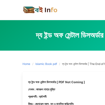
Skip
to
content
দ্য ইন্ড অফ মেন্টাল ডি
Home
Islamic Book pdf
দ্য ইন্ড অফ মেন্টাল ডিসঅর্ডার | The End o
দ্য ইন্ড অফ মেন্টাল ডিসঅর্ডার [ PDF Not Coming ]
লেখক : কামরুন নাহার মুক্তি
প্রকাশনী : শব্দশৈলী
বিষয় : জেনারেল বুকস, মন ও মানসিক কাউন্সেলিং