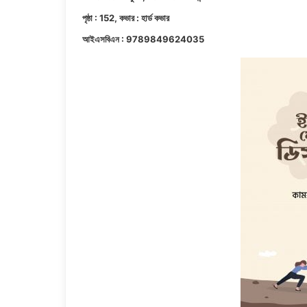
পৃষ্ঠা : 152, কভার : হার্ড কভার
আইএসবিএন : 9789849624035