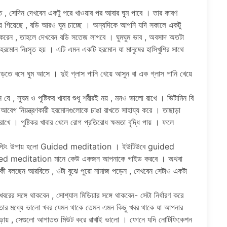
ত , সেদিন দেখবেন একটু পরে খাওয়ার পর আবার ঘুম পাবে । তার কারণ
 গিয়েছে , বডি আরও ঘুম চাচ্ছে । অন্যদিকে আপনি যদি সকালে একটু
়ি করেন , তাহলে দেখবেন বডি সতেজ লাগবে । ঘুমঘুম ভাব , অবসাদ অতটা
রমোন নিঃসৃত হয় । এটি এমন একটি হরমোন যা মানুষের হাসিখুশির সাথে
ড়তে বসে ঘুম আসে । দুই গ্লাস পানি খেয়ে আসুন বা এক গ্লাস পানি খেয়ে
ছেন যে , সুষম ও পুষ্টিকর খাবার শুধু শরীরই নয় , মনও ভালো রাখে । ভিটামিন বি
আবেগ নিয়ন্ত্রণকারী হরমোনগুলোকে চাঙা রাখতে সাহায্য করে । তাছাড়া
 রাখে । পুষ্টিকর খাবার খেলে রোগ প্রতিরোধ ক্ষমতা বৃদ্ধি পায় । ফলে
টারেস্টিং উপায় হলো Guided meditation । ইউটিউবে guided
uided meditation মানে কেউ একজন আপনাকে গাইড করবে । অথবা
ী বলছেন আরবিতে , ওটা বুঝে পুরো নামাজ পড়েন , দেখবেন সেটাও একটা
বরের সঙ্গে থাকবেন , সোশ্যাল মিডিয়ার সঙ্গে থাকবেন- সেটা নির্ধারণ করে
, তার মধ্যে ভালো খবর যেমন থাকে তেমন এমন কিছু খবর থাকে যা আপনার
াড়ায় , সেগুলো আপাতত মিউট করে রাখাই ভালো । ফোনে যদি নোটিফিকেশন