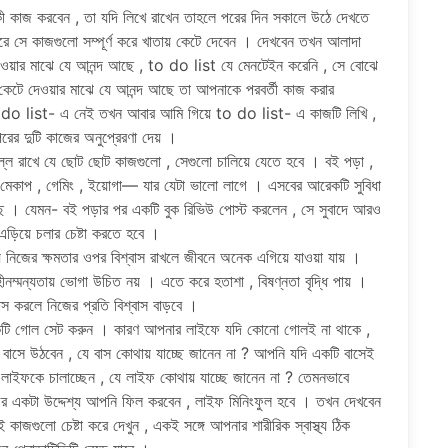
ী কাজ করবেন , তা যদি লিখে রাখেন তাহলে পরের দিন সকালে উঠে দেখতে
সে কাজগুলো সম্পূর্ণ করে খাতায় কেটে দেবেন । দেখবেন তখন আলাদা
েওয়ার মাঝে যে আনন্দ আছে , to do list যে মেনটেইন করেনি , সে বোঝে
টে দেওয়ার মাঝে যে আনন্দ আছে তা আপনাকে পরবর্তী কাজ করার
o do list- এ নেই তখন আবার আমি গিয়ে to do list- এ কাজটি লিখি ,
রের দুটি কাজের অনুপ্রেরণা দেয় ।
ল্ল রাখে যে ছোট ছোট কাজগুলো , সেগুলো চালিয়ে যেতে হবে । বই পড়া ,
না , মেকাপ , গেমিং , ইয়োগা— যার যেটা ভালো লাগে । এসবের আরেকটি সুবিধা
ে । যেমন- বই পড়ার পর একটি বুক রিভিউ পোস্ট করলেন , সে সুবাদে আরও
 এড়িয়ে চলার চেষ্টা করতে হবে ।
য়ে নিজের ক্ষমতার ওপর বিশ্বাস রাখলে জীবনে অনেক এগিয়ে যাওয়া যায় ।
ম্মন্যতায় ভোগা উচিত নয় । এতে করে হতাশা , বিষণ্নতা বৃদ্ধি পায় ।
য়াস করলে নিজের প্রতি বিশ্বাস বাড়বে ।
কটি গোল সেট করুন । কারণ আপনার লাইফে যদি কোনো গোলই না থাকে ,
সে উঠবেন , যে বাস কোথায় যাচ্ছে জানেন না ? আপনি যদি একটি বাসেই
 লাইফকে চালাচ্ছেন , যে লাইফ কোথায় যাচ্ছে জানেন না ? তেমনভাবে
 একটা উদ্দেশ্য আপনি ফিল করবেন , লাইফ মিনিংফুল হবে । তখন দেখবেন
কাজগুলো চেষ্টা করে দেখুন , একই সঙ্গে আপনার শারীরিক স্বাস্থ্য ঠিক