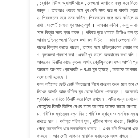
, ব্রেকিং নিউজ অ্যালার্ট থাকে , সেগুলো আপাতত বন্ধ করে দ
জানুন । তারপরও খবরের সঙ্গে খুব বেশি সময় ধরে না থাকাই শ্রে
৬. প্রিয়জনের সঙ্গে সময় কাটান : প্রিয়জনের সঙ্গে সময় কাটা
রাখা , সাপোর্ট দেওয়া খুব গুরুত্বপূর্ণ । আপনার কলিগ , বন্ধু – 
সঙ্গে কিছুটা সময় ব্যয় করুন । পরিবার দূরে থাকলে ভিডিও কল 
আবার দুশ্চিন্তাগুলো নিয়েও কথা বলা উচিত । কারণ সেগুলো যদি 
যাদের বিশ্বাস করতে পারেন , তাদের সঙ্গে দুশ্চিন্তাগুলো শেয়ার ক
৭. কৃতজ্ঞতা প্রকাশ করা : একটি খুব ভালো অভ্যাসের কথা বলি 
আজকের দিনটির কাছে কৃতজ্ঞ অর্থাৎ গ্রেটফুলনেস যখন আপনি 
আজকে আপনার প্রোপারলি ৮ ঘণ্টা ঘুম হয়েছে , আজকে আপনার ব
সঙ্গে দেখা হয়েছে ।
যখন লাইফের ছোট ছোট বিষয়গুলো লিখে রাখবেন তখন মনে হবে যে 
লিখেন আপনি আজ জীবিত ঘুম থেকে উঠতে পেরেছেন । অনেকেই তো 
প্রতিদিন ডায়রিতে তিনটি করে লিখে রাখছেন , এটার জন্য দেখব
মোমেন্টের তিনটি জিনিস দেখার ফলে আপনার অনেক ভালো লাগছ
৮. শারীরিক স্বাস্থ্যের যত্ন নিন : শারীরিক স্বাস্থ্য ও মানসিক স্
রাখতে হবে । পর্যাপ্ত পরিমাণ ঘুম , পুষ্টিকর খাবার খাওয়া , নিয়ম
গেছে অনেকদিন ধরে লকডাউনে থাকায় । এখন যদি দিনগুলো একটু 
থাকবে । আর সেটা আপনার মানসিক স্বাস্থ্যকে সুস্থ রাখবে ।