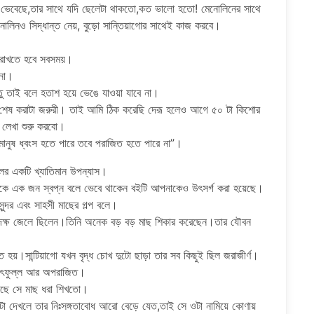
থায় ভেবেছে,তার সাথে যদি ছেলেটা থাকতো,কত ভালো হতো! মেনোলিনের সাথে
নোলিনও সিদ্ধান্ত নেয়, বুড়ো সান্তিয়াগোর সাথেই কাজ করবে।
ট রাখতে হবে সবসময়।
 না।
্তু তাই বলে হতাশ হয়ে ভেঙে যাওয়া যাবে না।
েষ করাটা জরুরী। তাই আমি ঠিক করেছি দেরূ হলেও আগে ৫০ টা কিশোর
 লেখা শুরু করবো।
 মানুষ ধ্বংস হতে পারে তবে পরাজিত হতে পারে না”।
ালের একটি খ্যাতিমান উপন্যাস।
েকে এক জন স্বপ্ন বলে ভেবে থাকেন বইটি আপনাকেও উৎসর্গ করা হয়েছে।
ন্দর এবং সাহসী মাছের গল্প বলে।
বং দক্ষ জেলে ছিলেন।তিনি অনেক বড় বড় মাছ শিকার করেছেন।তার যৌবন
 হয়।সান্টিয়াগো যখন বৃদ্ধ চোখ দুটো ছাড়া তার সব কিছুই ছিল জরাজীর্ণ।
উৎফুল্ল আর অপরাজিত।
 কাছে সে মাছ ধরা শিখতো।
ওটা দেখলে তার নিঃসঙ্গতাবোধ আরো বেড়ে যেত,তাই সে ওটা নামিয়ে কোণায়