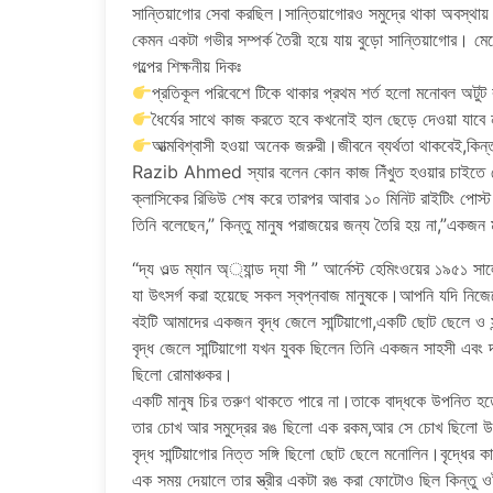
সান্তিয়াগোর সেবা করছিল।সান্তিয়াগোরও সমুদ্রে থাকা অবস্
কেমন একটা গভীর সম্পর্ক তৈরী হয়ে যায় বুড়ো সান্তিয়াগোর। মে
গল্পের শিক্ষনীয় দিকঃ
প্রতিকূল পরিবেশে টিকে থাকার প্রথম শর্ত হলো মনোবল অটু
ধৈর্যের সাথে কাজ করতে হবে কখনোই হাল ছেড়ে দেওয়া যাবে
আত্মবিশ্বাসী হওয়া অনেক জরুরী।জীবনে ব্যর্থতা থাকবেই,কিন
Razib Ahmed স্যার বলেন কোন কাজ নিঁখুত হওয়ার চাইতে শ
ক্লাসিকের রিভিউ শেষ করে তারপর আবার ১০ মিনিট রাইটিং পোস্ট
তিনি বলেছেন,” কিন্তু মানুষ পরাজয়ের জন্য তৈরি হয় না,”একজন
“দ্য ওল্ড ম্যান অ্্যান্ড দ্যা সী ” আর্নেস্ট হেমিংওয়ের ১৯৫১ স
যা উৎসর্গ করা হয়েছে সকল স্বপ্নবাজ মানুষকে।আপনি যদি নিজ
বইটি আমাদের একজন বৃদ্ধ জেলে সান্টিয়াগো,একটি ছোট ছেলে ও সু
বৃদ্ধ জেলে সান্টিয়াগো যখন যুবক ছিলেন তিনি একজন সাহসী এ
ছিলো রোমাঞ্চকর।
একটি মানুষ চির তরুণ থাকতে পারে না।তাকে বাদ্ধকে উপনিত হতে
তার চোখ আর সমুদ্রের রঙ ছিলো এক রকম,আর সে চোখ ছিলো 
বৃদ্ধ সান্টিয়াগোর নিত্ত সঙ্গি ছিলো ছোট ছেলে মনোলিন।বৃদ্ধের
এক সময় দেয়ালে তার স্ত্রীর একটা রঙ করা ফোটোও ছিল কিন্তু 