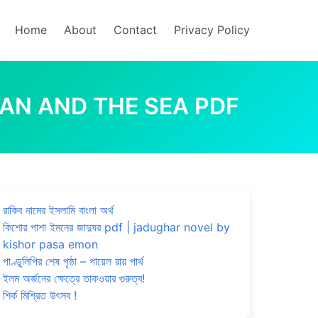
Home
About
Contact
Privacy Policy
HE OLD MAN AND THE SEA PDF
রাকিব নামের ইসলামি বাংলা অর্থ
কিশোর পাশা ইমনের জাদুঘর pdf | jadughar novel by
kishor pasa emon
পাণ্ডুলিপির শেষ পৃষ্ঠা – পায়েল রায় পার্থ
ইলম অর্জনের ক্ষেত্রে তাকওয়ার গুরুত্ব!
শির্ক মিশ্রিত উৎসব !