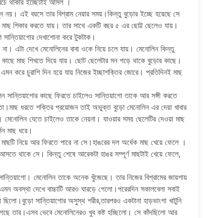
বেঁচে থাকার ইচ্ছেটাই আসল ।
্ন নয়। এই বয়সে তার বিশ্রাম নেয়ার সময়।কিন্তু বুড়োর ইচ্ছে হয়েছে সে
িন মাছ শিকার করতে যায়। তার সাথে একটি বছর ৫ এর ছোট্ট ছেলেও যায়।
ি সান্তিয়াগোর দেখাশোনা করে টুকটাক।
 না। এটা দেখে মেনোলিনের বাবা ওকে নিয়ে চলে যায়। মেনোলিন কিন্তু
র কাছে মাছ শিখতে দিয়ে যায়। ছোট ছেলেটার মন পড়ে থাকে বুড়োর কাছে।
 এমন করে চুরাশি দিন হয়ে যায় নিজের ইচ্ছাশক্তির জোরে। প্রতিদিনই মাছ
ন সান্তিয়াগোর কাছে ফিরতে চাইলেও সান্তিয়াগো তাকে আর সঙ্গী করতে
করতো।মাছ ধরতে শক্তির প্রয়োজন তাই অভুক্ত বুড়ো মেনোলিন এর দেয়া খাবার
ায়। মেনোলিন যেতে চাইলেও তাকে নেয়না। যাওয়ার সময় ছেলেটির দেওয়া মাছ
্লিন মাছ ধরে।
ড়ো। মাছটি নিয়ে আর ফিরতে পারে না সে।হাঙরের দল অর্ধেক মাছ খেয়ে ফেলে ।
আসতে থাকে সে। কিন্তু শেষে আরেকটা হাঙর সম্পূর্ণ মাছটাই খেয়ে ফেলে,
 সান্তিয়াগো। মেনোলিন তাকে অনেক খুঁজেছে। তার নিজের বিশ্রামের জায়গায়
এমন অবস্থা দেখে বাচ্চাটি আরও ঘারড়ে গেলো।পরেরদিন সকালবেলা সবাই
 ছিলো।বুড়ো সান্তিয়াগোর অসুস্থ শরীর,তারপরও একটানা হাড়ভাংগা খাটুনি
গেছে তার।এসব ভেবে মেনোলিনেরও খুব কষ্ট হচ্ছিলো। সে কাঁদছিলো আর