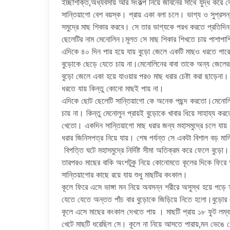
ইচ্ছাশক্তি,অধ্যবসায় আর সংকল্প নিয়ে জীবনের সাথে যুদ্ধ করে 
সান্তিয়াগো বেশ বয়স্ক। প্রায় একা বলা চলে। ভাগ্য ও সুপ্রসন
সমুদ্রে মাছ শিকার করবে। সে তার ভাগ্যকে পরখ করতে প্রতিদ
ছেলেটির নাম মেনোলিন।মূলত সে মাছ শিকার শিখতে চায় পাশাপাশ
এদিকে ৪০ দিন পার হয়ে যায় বুড়ো জেলে একটি মাছও ধরতে পারে
বুড়োকে ছেড়ে যেতে চায় না।মেনোলিনের বাবা তাকে অন্য জেলে
বুড়ো জেলে একা হয়ে যাওয়ার পরও মাছ ধরার চেষ্টা করা ছাড়েনা।
ধরতে যায় কিন্তু কোনো মাছই পায় না।
এদিকে ছোট ছেলেটি সান্তিয়াগো কে অনেক পছন্দ করতো।মেনোলি
চায় না। কিন্তু মেনোলুন প্রায়ই বুড়োকে খাবার ধিয়ে সাহায্য 
খেতো। একদিন সান্তিয়াগো মাছ ধরার জন্য মহাসমুদ্রে চলে য
ধরার জিনিসপত্র নিয়ে যায়। শেষ পর্যন্ত সে একটা বিশাল বড় মার
বিপত্তি ঘটে মহাসমুদ্রে নির্দিষ্ট সীমা অতিক্রম করে ফেলে বু
তারপরও মাছের বাকি অংশটুকু নিয়ে কোনোমতে কূলের দিকে ফিরে 
সান্তিয়াগোর কাছে রয়ে যায় শুধু মাছটির কংকাল।
কূলে ফিরে এসে ভাঙ্গা মন নিয়ে অবসন্ন শরীরে অসুস্থ হয়ে পড়ে
যেতে যেতে অন্তত পাঁচ বার বুড়োকে জিড়িয়ে নিতে হলো।বুড়োর 
কূলে এসে মাছের কংকাল দেখতে পায় । মাছটি প্রায় ১৮ ফুট লম্বা
খেটে মাছটি ধরেছিল সে। কূলে না নিয়ে আসতে পারায়,মন ভেঙে 