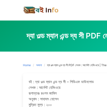
Skip
to
content
দ্যা ওল্ড ম্যান এন্ড দ্য 
Home
অজানা
দ্যা ওল্ড ম্যান এন্ড দ্য সী PDF লেখক : আর্নেস্ট হেমিং
বই : দ্যা ওল্ড ম্যান এন্ড দ্য সী – পিডিএফ ডাউনলোড
লেখক : আর্নেস্ট হেমিংওয়ে
রূপান্তরঃ রওশন জামিল
অনুবাদ : সাহাদাৎ হোসেন
মুদ্রিত মূল্য : ২০০