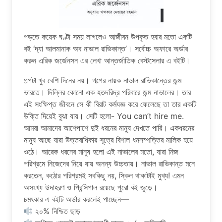
পড়তে কয়েক ঘণ্টা সময় লাগলেও আজীবন উপকৃত হবার মতো একটি
বই ‘দ্যা আলমানাক অব নাভাল রাভিকান্ত’। সর্বোচ্চ অফারে অর্ডার
করুন এরিক জর্জেনসন এর লেখা আন্তর্জাতিক বেস্টসেলার এ বইটি।
গল্পটা খুব বেশি দিনের নয়। গল্পের নায়ক নাভাল রাভিকান্তের জন্ম
ভারতে। দিল্লির কোনো এক হতদরিদ্র পরিবারে জন্ম নাভালের। তার
এই সংক্ষিপ্ত জীবনে সে কী বিরাট কর্মযজ্ঞ করে ফেলেছে তা তার একটি
উক্তি দিয়েই বুঝা যায়। সেটি হলো- You can’t hire me.
আমরা আমাদের আশেপাশে দুই ধরনের মানুষ দেখতে পারি। একধরনের
মানুষ আছে যারা উত্তরাধিকার সূত্রে বিশাল ধনসম্পত্তির মালিক হয়ে
ওঠে। আরেক ধরনের মানুষ হলো এই নাভালের মতো, যারা নিজ
পরিশ্রমে নিজেদের নিয়ে যায় অনন্য উচ্চতায়। নাভাল রাভিকান্ত মনে
করতেন, কঠোর পরিশ্রমই সবকিছু নয়, স্কিল থাকাটাই মুখ্য! এমন
অসংখ্য উদাহরণ ও প্রিন্সিপাল রয়েছে পুরো বই জুড়ে।
চমৎকার এ বইটি অর্ডার করলেই পাচ্ছেন—
২০% নিশ্চিত ছাড়