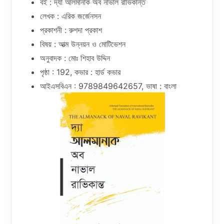
বই : দ্যা আলমানাক অব নাভাল রাভিকান্ত
লেখক : এরিক জর্জেনসন
প্রকাশনী : রুশদা প্রকাশ
বিষয় : আত্ম উন্নয়ন ও মোটিভেশন
অনুবাদক : মোঃ শিহাব উদ্দিন
পৃষ্ঠা : 192, কভার : হার্ড কভার
আইএসবিএন : 9789849642657, ভাষা : বাংলা