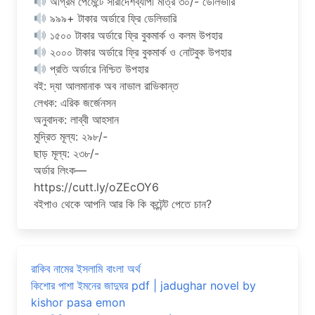
অগ্রিম পেমেন্টে সারাদেশব্যাপী মাত্র ৩০/- ডেলিভারি
৯৯৯+ টাকার অর্ডারে ফ্রি ডেলিভারি
১৫০০ টাকার অর্ডারে ফ্রি বুকমার্ক ও কলম উপহার
২০০০ টাকার অর্ডারে ফ্রি বুকমার্ক ও নোটবুক উপহার
প্রতি অর্ডারে নিশ্চিত উপহার
বই: দ্যা আলমানাক অব নাভাল রাভিকান্ত
লেখক: এরিক জর্জেনসন
অনুবাদক: লাব্বী আহসান
মুদ্রিত মূল্য: ২৯৮/-
ছাড় মূল্য: ২৩৮/-
অর্ডার লিংক—
https://cutt.ly/oZEcOY6
বইপাও থেকে আপনি আর কি কি কন্টেন্ট পেতে চান?
রাকিব নামের ইসলামি বাংলা অর্থ
কিশোর পাশা ইমনের জাদুঘর pdf | jadughar novel by
kishor pasa emon