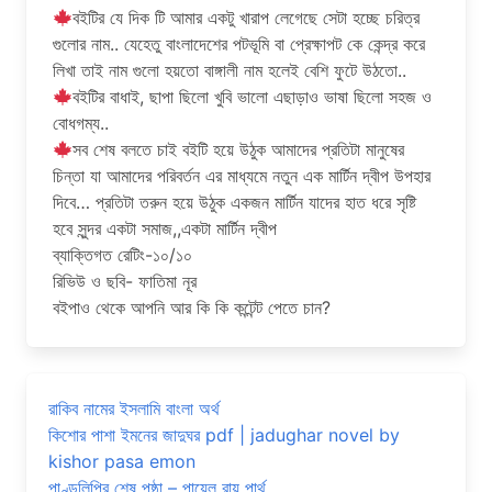
বইটির যে দিক টি আমার একটু খারাপ লেগেছে সেটা হচ্ছে চরিত্র
গুলোর নাম.. যেহেতু বাংলাদেশের পটভূমি বা প্রেক্ষাপট কে কেন্দ্র করে
লিখা তাই নাম গুলো হয়তো বাঙ্গালী নাম হলেই বেশি ফুটে উঠতো..
বইটির বাধাই, ছাপা ছিলো খুবি ভালো এছাড়াও ভাষা ছিলো সহজ ও
বোধগম্য..
সব শেষ বলতে চাই বইটি হয়ে উঠুক আমাদের প্রতিটা মানুষের
চিন্তা যা আমাদের পরিবর্তন এর মাধ্যমে নতুন এক মার্টিন দ্বীপ উপহার
দিবে… প্রতিটা তরুন হয়ে উঠুক একজন মার্টিন যাদের হাত ধরে সৃষ্টি
হবে সুন্দর একটা সমাজ,,একটা মার্টিন দ্বীপ
ব্যাক্তিগত রেটিং-১০/১০
রিভিউ ও ছবি- ফাতিমা নূর
বইপাও থেকে আপনি আর কি কি কন্টেন্ট পেতে চান?
রাকিব নামের ইসলামি বাংলা অর্থ
কিশোর পাশা ইমনের জাদুঘর pdf | jadughar novel by
kishor pasa emon
পাণ্ডুলিপির শেষ পৃষ্ঠা – পায়েল রায় পার্থ