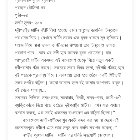
প্রকাশনী- কুহক প্রকাশনী
প্রচ্ছদ মৌমিতা কর
পৃষ্ঠা-৬৪
মলাট মূল্য- ২০০
দ্বীপরাষ্ট্র মার্টিন বইটি লিখা হয়েছে ২জন মানুষের কাল্পনিক চিন্তাকে
প্রাধান্য দিয়ে। যেখানে মার্টিন নামের এক যুবক থাকবে মূল ভূমিকায়।
সমাজ নিয়ে নানা ভাবনা ও জীবনের গল্পগুলো তার চিন্তা ও ভাষায়
প্রকাশ পাবে। আর এর সঙ্গী হবে আরেক যুবক জোসেফ। যার
আগ্রহেই মার্টিন একসময় এই বাংলাদেশ ছেড়ে গিয়ে নতুন একটি
দ্বীপরাস্ট্র গঠন করবে। সবচেয়ে মজার বিষয় হলো, দ্বীপটি গঠনই হবে
বই পড়াকে প্রাধান্য দিয়ে। একসময় তারা হয়ে ওঠবে একটি শিষ্টাচারী
সভ্য নগরীর বাসিন্দা। আরো জানতে হলে বই আসার অপেক্ষায় থাকুন।
বই থেকে সামান্য…
সমাজের শিক্ষিত, নম্র-ভদ্র, সমঝদার, বিনয়ী, মান্য-গণ্য, জ্ঞানী-গুণী
ব্যক্তিবর্গকে নিয়ে গড়ে ওঠেছে দ্বীপরাষ্ট্র মার্টিন। এখন যারা এখানে
বসবাস করছে, এরা সবাই একসময় বাংলাদেশ এর বাসিন্দা ছিলো।”
বাংলাদেশে জ্ঞানী-গুণীদের খুব একটা কদর করা হয় না দেখে এই
জনমানবশূন্য দ্বীপে এসে তারা নতুন করে বসতি স্থাপন করেছে।”
নগরীর প্রধান মার্টিন। মার্টিন এর ঘনিষ্ঠ সহযোগী জোসেফ।