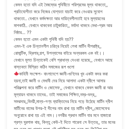
কেমন হতো যদি এই বৈষম্যের পৃথিবীতে পরিশ্রমের মূল্য থাকতো,,
প্রতিযোগীতা করে নিজের যোগ্যতা যাচাই করে নেওয়ার সুযোগ
থাকতো.. যেখানে কর্মদক্ষতা আর দায়িত্বশীলতাই হবে মূল্যায়নের
মাপকাঠি.. যেখানে থাকবেনা চাটুকারিতা,, মর্যাদা থাকবে মেধা-শ্রম আর
নিষ্ঠার… ??
কেমন হতো এমন একটা পৃথিবী যদি হয়??
এমন-ই এক চিন্তানশীল চরিত্র নিয়েই লেখা মার্টিন দীপরাষ্ট্র,,
রোমান্টিক, থ্রিলার,গল্প, উপন্যাসের বাইরে অন্যরকম এক বই।।
যেখানে মূলত চিন্তাকেই বেশি প্রাধান্য দেওয়া হয়েছে,, যেখানে আছে
বাস্তবতা মিশ্রিত কঠিন সমাজের রূপ গুলো
কাহিনী সংক্ষেপ- বাংলাদেশে জ্ঞানী-গুণিদের খুব একটা কদর করা
হয়না,তাই জ্ঞানী ও মেধাবী দের নিয়ে আলাদা একটা দ্বীপে আসার
পরিকল্পনা করে মার্টিন ও জোসেফ,, যেখানে থাকবে কেবল জ্ঞানী রা আর
মূল্যায়ন থাকবে তাদের.. তাই সমাজের শিক্ষিত,নম্র-ভদ্র,,
সমঝদার,,বিনয়ী,মান্য-গণ্য ব্যাক্তিদের নিয়ে গড়ে উঠেছে মার্টিন দ্বীপ
মার্টিনের নামের উপর-ই দীপের নাম রাখা হয় মার্টিন দ্বীপ,,জোসেফের
অনুরোধে রাখা হয় এই নাম।।নগরীর প্রধান মার্টিন যার মনে হাজারো
প্রশ্ন ঘুরপাক খায়, কিন্তু কেউ-ই দিতে পারেনা সে উত্তর,, তার মনের