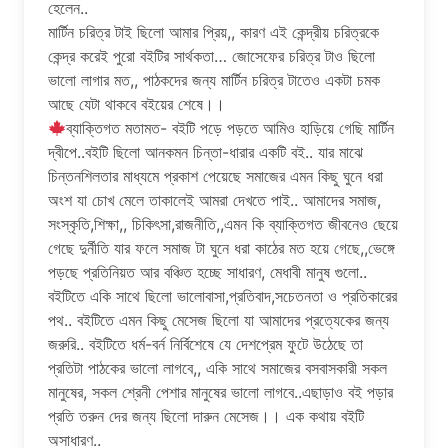
হেলেন..
মার্টিন চরিত্র টাই ছিলো আমার প্রিয়,, কারণ এই কেন্দ্রীয় চরিত্রকে
কেন্দ্র করেই পুরো বইটির সার্থকতা… জোসেফের চরিত্র টাও ছিলো
ভালো লাগার মত,, পাঠকদের জন্য মার্টিন চরিত্র টাতেও একটা চমক
আছে যেটা থাকবে বইয়ের শেষে।।
ব্যাক্তিগত মতামত- বইটি পড়ে পড়তে আমিও হাড়িয়ে গেছি মার্টিন
দ্বীপে..বইটি ছিলো আনকমন চিন্তা-ধারার একটি বই.. যার মাঝে
চিন্তনশিলতার মাধ্যমে প্রকাশ পেয়েছে সমাজের এমন কিছু ঘুনে ধরা
অংশ যা চোখ মেলে তাকালেই আমরা দেখতে পাই.. আমাদের সমাজ,
সংস্কৃতি,শিক্ষা,, চিকিৎসা,রাজনীতি,,এমন কি ব্যাক্তিগত জীবনেও ছেয়ে
গেছে দুর্নীতি যার ফলে সমাজ টা ঘুনে ধরা কাঠের মত হয়ে গেছে,,ভেঙ্গে
পড়ছে প্রতিনিয়ত আর বঞ্চিত হচ্ছে সাধারণ, মেধাবী মানুষ গুলো..
বইটিতে একি সাথে ছিলো ভালোবাসা,প্রতিবাদ,সচেতনতা ও প্রতিকারের
পথ.. বইটিতে এমন কিছু মেসেজ ছিলো যা আমাদের প্রত্যেকের জন্য
জরুরি.. বইটিতে ধর্ম-বর্ন নির্বিশেষে যে দেশপ্রেম ফুটে উঠেছে তা
প্রতিটা পাঠকের ভালো লাগবে,, একি সাথে সমাজের বসবাসকারী সকল
মানুষের, সকল শ্রেনী পেশার মানুষের ভালো লাগবে..এছাড়াও বই পড়ার
প্রতি তরুন দের জন্য ছিলো দারুন মেসেজ।। এক কথায় বইটি
অসাধারণ..