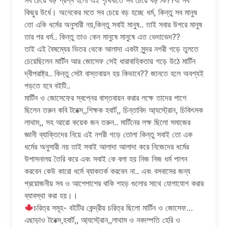
সব চেয়ে বড় প্রশ্ন হলো এই পৃথিবীতে সব চেয়ে বড় কি??যা সব
কিছুর উর্ধে। অনেকের মতে সব চেয়ে বড় হচ্ছে ধর্ম, কিন্তু সব মানুষ
তো একি ধর্মের অনুসারী নয়,কিন্তু সবাই মানুষ.. তাই সবার উপরে মানুষ
তার পর ধর্ম.. কিন্তু তাও কেন মানুষে মানুষে এত ভেদাভেদ??
তাই এই বৈষম্যের ভিতর থেকে আলাদা একটা সুন্দর নগরী গড়ে তুলতে
চেয়েছিলেন মার্টিন আর জোসেফ সেই ধারাবাহিকতায় গড়ে উঠে মার্টিন
দ্বীপরাষ্ট্র.. কিন্তু সেটা বাস্তবায়ন হয় কিভাবে?? জানতে হলে অবশ্যই
পড়তে হবে বইটি..
মার্টিন ও জোসেফের স্বপ্নের বাস্তবায়ন করার লক্ষে তাদের পাশে
ছিলেন তরুন কবি টরেক্স,,শিক্ষক হবার্ট,, চিন্তাবিদ আ্যস্ট্রোন, চিকিৎসক
লাথাম,, সহ আরো কয়েক জন তরুন.. মার্টিনের লক্ষ ছিলো সমাজের
জ্ঞানী ব্যাক্তিদের নিয়ে এই নগরী গড়ে তোলা কিন্তু সবাই তো এক
ধর্মের অনুসারী নয় তাই সবাই আলাদা আলাদা করে নিজেদের ধর্মের
উপাসনালয় তৈরি করে এবং সবাই কে বলা হয় নিজ নিজ ধর্ম পালন
করবেন কেউ কারো ধর্মে ব্যাকতর্ক করবেন না.. এবং বসবাসের জন্য
প্রয়োজনীয় সব ও আশেপাশের বাকি শহড় গুলোর সাথে যোগাযোগ করার
ব্যাবস্থা করা হয়।।
চরিত্র সমূহ- বইটির কেন্দ্রীয় চরিত্র ছিলো মার্টিন ও জোসেফ…
এছাড়াও টরেক্স,হবার্ট,, আ্যস্ট্রোন,,লাথাম ও নবদম্পতি হেরি ও