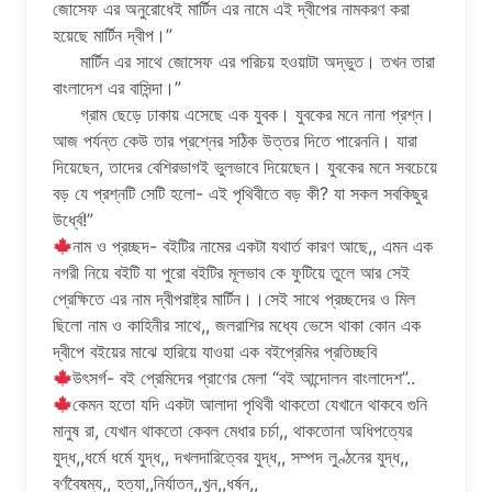
জোসেফ এর অনুরোধেই মার্টিন এর নামে এই দ্বীপের নামকরণ করা
হয়েছে মার্টিন দ্বীপ।”
মার্টিন এর সাথে জোসেফ এর পরিচয় হওয়াটা অদ্ভুত। তখন তারা
বাংলাদেশ এর বাসিন্দা।”
গ্রাম ছেড়ে ঢাকায় এসেছে এক যুবক। যুবকের মনে নানা প্রশ্ন।
আজ পর্যন্ত কেউ তার প্রশ্নের সঠিক উত্তর দিতে পারেননি। যারা
দিয়েছেন, তাদের বেশিরভাগই ভুলভাবে দিয়েছেন। যুবকের মনে সবচেয়ে
বড় যে প্রশ্নটি সেটি হলো- এই পৃথিবীতে বড় কী? যা সকল সবকিছুর
উর্ধ্বে!”
নাম ও প্রচ্ছদ- বইটির নামের একটা যথার্ত কারণ আছে,, এমন এক
নগরী নিয়ে বইটি যা পুরো বইটির মূলভাব কে ফুটিয়ে তুলে আর সেই
প্রেক্ষিতে এর নাম দ্বীপরাষ্ট্র মার্টিন।।সেই সাথে প্রচ্ছদের ও মিল
ছিলো নাম ও কাহিনীর সাথে,, জলরাশির মধ্যে ভেসে থাকা কোন এক
দ্বীপে বইয়ের মাঝে হারিয়ে যাওয়া এক বইপ্রেমির প্রতিচ্ছবি
উৎসর্গ- বই প্রেমিদের প্রাণের মেলা “বই আন্দোলন বাংলাদেশ”..
কেমন হতো যদি একটা আলাদা পৃথিবী থাকতো যেখানে থাকবে গুনি
মানুষ রা, যেখান থাকতো কেবল মেধার চর্চা,, থাকতোনা অধিপত্যের
যুদ্ধ,,ধর্মে ধর্মে যুদ্ধ,, দখলদারিত্বের যুদ্ধ,, সম্পদ লুণ্ঠনের যুদ্ধ,,
বর্ণবৈষম্য,, হত্যা,,নির্যাতন,,খুন,,ধর্ষন,,