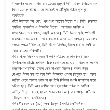
ইন্তেকাল করেন। আজ তার ১৫তম মৃত্যুবার্ষিকী। খতিব উবায়দুল হক
(রহ.) ১৯২৮ সালের ২ মে সিলেটের বারোঠাকুরি গ্রামে জন্মগ্রহণ
করেছিলেন।
খতিব উবায়দুল হক (রহ.) প্রথাগত আলেম ছিলেন না। তিনি একাধারে
মুহাদ্দিস, মুফাসসির ও শিক্ষাবিদ ছিলেন। আমাদের জাতীয় ও
সমাজজীবনে তার রয়েছে বহুমুখী অবদান। তিনি ছিলেন খুবই স্পষ্টভাষী।
সারাজীবন সাদাকে সাদা- আর কালোকে কালো বলে গেছেন। তার মাঝে
কোনো গোড়ামি ছিল না, তিনি ছিলেন নির্লোভ, নিরহংকার, সদালাপী ও
দরাজ কণ্ঠের অধিকারী।
খতিব সাহেব ছিলেন একজন ইসলামি পণ্ডিত ও শিক্ষাবিদ। তিনি
বাংলাদেশের জাতীয় মসজিদ বায়তুল মোকাররমের তৃতীয় খতিব ও সরকারি
মাদ্রাসা-ই-আলিয়া, ঢাকার হেড মাওলানা ছিলেন। দারুল উলুম
দেওবন্দে শিক্ষা সমাপ্ত করে তিনি শিক্ষকতা পেশায় নিযুক্ত হন। ঢাকা
আলিয়া থেকে অবসর গ্রহণের পর তিনি বিভিন্ন কওমি মাদ্রাসার সাথে
জড়িত হন। তিনি আল জামিয়া আল ইসলামিয়া পটিয়া ও জামিয়া
কাসিমুল উলুম দরগাহে হজরত শাহজালাল (রহ.)–এর শায়খুল হাদিসের
দায়িত্বও পালন করেছিলেন।
খতিব উবায়দুল হক (রহ.) বহুধাবিভক্ত ইসলামি রাজনৈতিক ও
অরাজনৈতিক দলগুলোকে ঐক্যবদ্ধ করতে আন্তরিক প্রচেষ্টা অব্যাহত