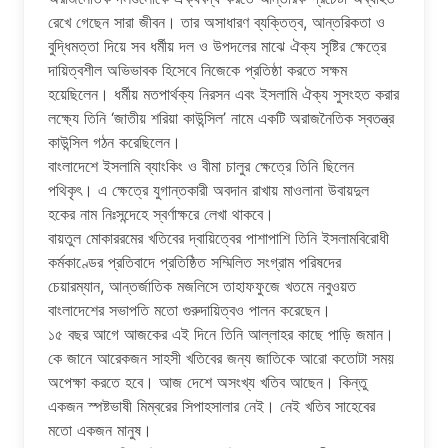
রেখে গেছেন সারা জীবন। তার অসাধারণ ব্যক্তিত্ব, আন্তরিকতা ও
বুদ্ধিমত্তা দিয়ে সব ধর্মীয় দল ও উপদলের মাঝে ঐক্য সৃষ্টির ক্ষেত্রে
দায়িত্বশীল অভিভাবক হিসেবে নিজেকে প্রতিষ্ঠা করতে সক্ষম
হয়েছিলেন। ধর্মীয় মতপার্থক্য নিরসন এবং ইসলামি ঐক্য সুসংহত করার
লক্ষ্যে তিনি ‘জাতীয় শরিয়া কাউন্সিল’ নামে একটি অরাজনৈতিক স্বতন্ত্র
কাউন্সিল গঠন করেছিলেন।
বাংলাদেশে ইসলামি ব্যাংকিং ও বীমা চালুর ক্ষেত্রে তিনি ছিলেন
পথিকৃৎ। এ ক্ষেত্রে যুগান্তকারী অবদান রাখায় মাওলানা উবায়দুল
হকের নাম নিঃসন্দেহে স্বর্ণাক্ষরে লেখা থাকবে।
বায়তুল মোকাররমের খতিবের দ্বায়িত্বের পাশাপাশি তিনি ইসলামবিরোধী
কর্মকাণ্ডের প্রতিবাদে প্রতিষ্ঠিত সম্মিলিত সংগ্রাম পরিষদের
চেয়ারম্যান, আন্তর্জাতিক মজলিসে তাহাফফুজে খতমে নবুওয়ত
বাংলাদেশের সভাপতি মতো গুরুদায়িত্বও পালন করেছেন।
১৫ বছর আগে আজকের এই দিনে তিনি আল্লাহর কাছে পাড়ি জমান।
কে জানে আরেকজন সাহসী খতিবের জন্য জাতিকে আরো কতোটা সময়
অপেক্ষা করতে হবে। আজ দেশে অসংখ্য খতিব আছেন। কিন্তু
একজন স্পষ্টভাষী মিম্বরের সিপাহসালার নেই। নেই খতিব সাহেবের
মতো একজন মানুষ।