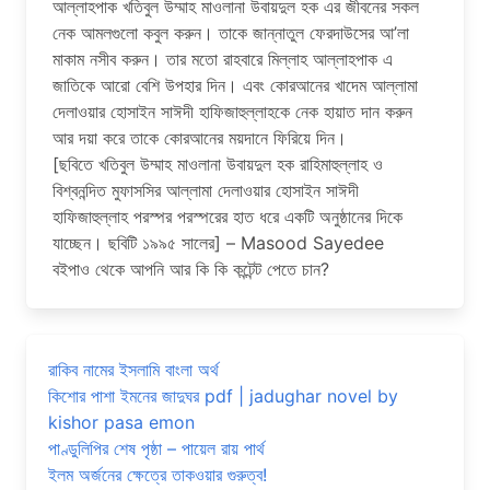
আল্লাহপাক খতিবুল উম্মাহ মাওলানা উবায়দুল হক এর জীবনের সকল
নেক আমলগুলো কবুল করুন। তাকে জান্নাতুল ফেরদাউসের আ’লা
মাকাম নসীব করুন। তার মতো রাহবারে মিল্লাহ আল্লাহপাক এ
জাতিকে আরো বেশি উপহার দিন। এবং কোরআনের খাদেম আল্লামা
দেলাওয়ার হোসাইন সাঈদী হাফিজাহুল্লাহকে নেক হায়াত দান করুন
আর দয়া করে তাকে কোরআনের ময়দানে ফিরিয়ে দিন।
[ছবিতে খতিবুল উম্মাহ মাওলানা উবায়দুল হক রাহিমাহুল্লাহ ও
বিশ্বনন্দিত মুফাসসির আল্লামা দেলাওয়ার হোসাইন সাঈদী
হাফিজাহুল্লাহ পরস্পর পরস্পরের হাত ধরে একটি অনুষ্ঠানের দিকে
যাচ্ছেন। ছবিটি ১৯৯৫ সালের] – Masood Sayedee
বইপাও থেকে আপনি আর কি কি কন্টেন্ট পেতে চান?
রাকিব নামের ইসলামি বাংলা অর্থ
কিশোর পাশা ইমনের জাদুঘর pdf | jadughar novel by
kishor pasa emon
পাণ্ডুলিপির শেষ পৃষ্ঠা – পায়েল রায় পার্থ
ইলম অর্জনের ক্ষেত্রে তাকওয়ার গুরুত্ব!