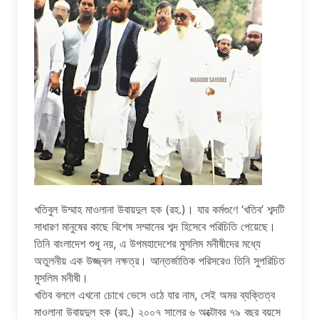
খতিবুল উম্মাহ মাওলানা উবায়দুল হক (রহ.)। যার কর্মগুণে ‘খতিব’ শব্দটি
সাধারণ মানুষের কাছে বিশেষ সম্মানের শব্দ হিসেবে পরিচিতি পেয়েছে।
তিনি বাংলাদেশ শুধু নয়, এ উপমহাদেশের মুসলিম মনীষীদের মধ্যে
অতুলনীয় এক উজ্জ্বল নক্ষত্র। আন্তর্জাতিক পরিসরেও তিনি সুপরিচিত
মুসলিম মনীষী।
খতিব বললে এখনো চোখে ভেসে ওঠে যার নাম, সেই অমর ব্যক্তিত্ব
মাওলানা উবায়দুল হক (রহ.) ২০০৭ সালের ৬ অক্টোবর ৭৯ বছর বয়সে