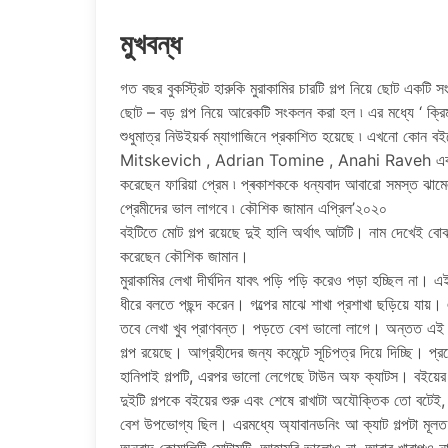
মুখবন্ধ
গত বছর বুকস্ট্রিট হারুকি মুরাকামির চারটি গল্প নিয়ে ছোট একটি
ছোট – বড় গল্প নিয়ে আরেকটি সংকলন করা হল ৷ এর মধ্যে ‘ ক্রি
শুধুমাত্র নিউইয়র্ক ম্যাগাজিনে প্রকাশিত হয়েছে ৷ এখনো কোন
Mitskevich , Adrian Tomine , Anahi Raveh এবং Miri
করেছেন ফারিয়া প্রেম ৷ প্ৰকাশককে ধন্যবাদ আবারো সমস্ত ঝামেল
প্রেমীদের ভাল লাগবে ৷ কৌশিক জামান এপ্রিল’২০২০
বইটিতে মোট গল্প রয়েছে দুই হালি অর্থাৎ আটটি। নাম দেখেই বোঝা
করেছেন কৌশিক জামান।
মুরাকামির লেখা দীর্ঘদিন যাবৎ পড়ি পড়ি করেও পড়া হচ্ছিল না। 
ধীরে বলতে পছন্দ করেন। গল্পের মাঝে শাখা প্রশাখা ছড়িয়ে যায়
তবে লেখা খুব প্রাণবন্ত। পড়তে বেশ ভালো লাগে। অন্তত এই
গল্প রয়েছে। আগ্রহীদের জন্য কমেন্টে সূচিপত্র দিয়ে দিচ্ছি। প্
হানিপাই গল্পটি, এরপর ভালো লেগেছে টাউন অফ ক্যাটস। বইয়ের
দুইটি গল্পকে বইয়ের শুরু এবং শেষে রাখাটা অযৌক্তিক তো বটেই,
বেশ উপভোগ্য ছিল। এরমধ্যে অ্যাবানডনিং আ ক্যাট গল্পটা মূলত 
অনুবাদ কোয়ালিটি মোটামুটি, আহামরি ভালোও না, আবার খারাপও 