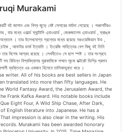
ruqi Murakami
 বই জাপান এবং বিশ্ব জুড়ে বেষ্ট সেলারের মর্যাদা পেয়েছে । পঞ্চাশটিরও
ার মধ্যে ওয়ার্ল্ড ফ্যান্টাসি এ্যাওয়ার্ড , জেরুজালেম এ্যাওয়ার্ড , ফ্রাঙ্ক
যাদি অন্যতম । তার উলেখযোগ্য গ্রন্থের মধ্যে রয়েছে নরওয়েজিয়ান উড ,
েইজ , আফটার ডার্ক ইত্যাদি । ইংরেজি সাহিত্যের বেশ কিছু বই তিনি
ে তার বিশেষ আগ্রহ রয়েছে । লেখনীতেও সে ছাপ স্পষ্ট । তার সংগ্রহে
হ বিভিন্ন বিশ্ববিদ্যালয় মুরাকামিকে সম্মান সূচক ডক্টরেট ডিগ্রি প্রদান
বশালী ব্যক্তিত্ব এর একজন হিসেবে তালিকাভুক্ত করে ।
 writer. All of his books are best sellers in Japan
en translated into more than fifty languages. He
he World Fantasy Award, the Jerusalem Award, the
he Frank Kafka Award. His notable books include
ue Eight Four, A Wild Ship Chase, After Dark,
of English literature into Japanese. He has a
 That impression is also clear in the writing. His
 records. Murakami has been awarded honorary
ng Princeton University. In 2015, Time Magazine