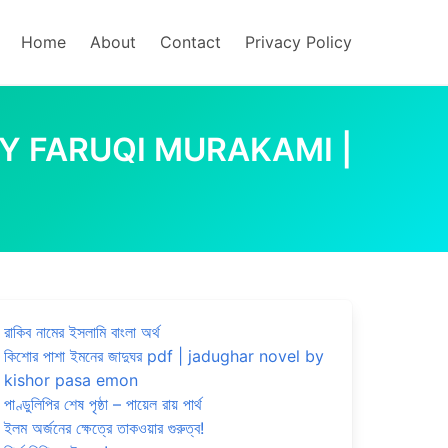
Home
About
Contact
Privacy Policy
KAMI BY FARUQI MURAKAMI |
রাকিব নামের ইসলামি বাংলা অর্থ
কিশোর পাশা ইমনের জাদুঘর pdf | jadughar novel by
kishor pasa emon
পাণ্ডুলিপির শেষ পৃষ্ঠা – পায়েল রায় পার্থ
ইলম অর্জনের ক্ষেত্রে তাকওয়ার গুরুত্ব!