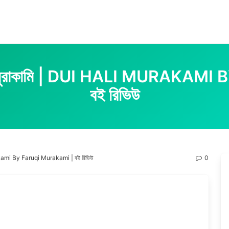
 ফারুকি মুরাকামি | DUI HALI MURA
বই রিভিউ
Murakami By Faruqi Murakami | বই রিভিউ
0