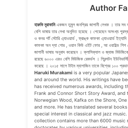
Author Fa
হারুকি মুরাকামি
একজন তুমুল জনপ্রিয় জাপানী লেখক । তার সব কয়টি
বেশি ভাষায় তার লেখা অনূদিত হয়েছে । পেয়েছেন অসংখ্য পুরস্কার , য
ও কনর শর্ট স্টোরি এ্যাওয়ার্ড , ফ্রাঙ্ক কাফকা এ্যাওয়ার্ড ইত্
কাফকা অন দ্যা শোর , ওয়ান কিউ এইট ফোর , আ ওয়াইল্ড শিপ চ
জাপানী ভাষায় অনুবাদ করেছেন । ক্লাসিক্যাল ও জ্যাজ মিউজিক
রয়েছে ৬০০০ এরও বেশি মিউজিক রেকর্ডস । প্রিন্সটন ইউনিভার্সিটি স
করেছে । ২০১৫ সালে টাইম ম্যাগাজিন তাকে বিশ্বের ১০০ প্রভা
Haruki Murakami
is a very popular Japanese
and around the world. His writings have be
has received numerous awards, including t
Frank and Connor Short Story Award, and t
Norwegian Wood, Kafka on the Shore, One Q
and more. He has translated several books 
special interest in classical and jazz music.
collection contains more than 6000 music
doctorates by various universities, includi