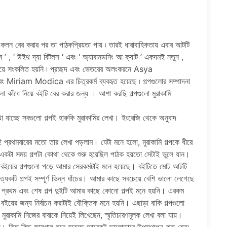
 সংকলন বের করার পর তা পাঠকপ্রিয়তা পায় ৷ তারই ধারাবাহিকতায় এবার আটটি
ম ’ , ‘ উইথ দ্যা বিটলস ‘ এবং ‘ অ্যাবানডনিং আ ক্যাট ’ একদমই নতুন ,
 বইয়ে সংকলিত হয়নি ৷ প্রচ্ছদ এবং ভেতরের অলংকরনে Asya
am Modica এর চিত্রকর্ম ব্যবহৃত হয়েছে ৷ গল্পগুলোর সম্পাদনা
া কাঁধে নিয়ে বইটি বের করার জন্য । আশা করছি গল্পগুলো মুরাকামি
 যাচ্ছে সবগুলো গল্পই হারুকি মুরাকামির লেখা। ইংরেজি থেকে অনুবাদ
এই প্রথমবারের মতো তার লেখা পড়লাম। যেটা মনে হলো, মুরাকামি গল্পকে ধীরে
। একটা সময় গল্পটা কোথা থেকে শুরু হয়েছিল পাঠক হয়তো সেটাই ভুলে যান।
 বইয়ের গল্পগুলো পড়ে আমার সেরকমটাই মনে হয়েছে। বইটিতে মোট আটটি
রত্যেকটি গল্পই সম্পূর্ণ ভিন্ন ধাঁচের। আমার কাছে সবচেয়ে বেশি ভালো লেগেছে
 প্রথম এবং শেষ গল্প দুইটি আমার কাছে কোনো গল্পই মনে হয়নি। এরকম
 বইয়ের জন্য নির্বাচন করাটাই যৌক্তিক মনে হয়নি। এছাড়া বাকি গল্পগুলো
মুরাকামি নিজের বাবাকে নিয়েই লিখেছেন, স্মৃতিচারণমূলক লেখা বলা যায়।
না। কিছু কিছু জায়গায় মনে হয়েছে আরেকটু ভালোভাবে উপস্থাপন করা যেত৷