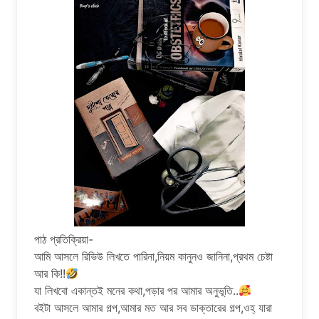
পাঠ প্রতিক্রিয়া-
আমি আসলে রিভিউ লিখতে পারিনা,নিয়ম কানুনও জানিনা,প্রথম চেষ্টা
আর কি!!
যা লিখবো একান্তই মনের কথা,পড়ার পর আমার অনুভূতি..
বইটা আসলে আমার গল্প,আমার মত আর সব ডাক্তারের গল্প,ওহ্ যারা