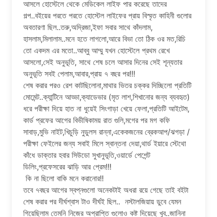
আসলে হোস্টেলে থেকে মেডিকেল লাইফ পার করেছে তাদের
গল্প..বইয়ের পরতে পরতে হোস্টেল লাইফের প্রায় বিস্মৃত কাহিনী গুলোর
অবতারণা ছিল..তরু,অদ্রিজা,ইফা সবার সাথে কাঁদলাম,
হাসলাম,মিলালাম..মনে হতে লাগলো,আরে বিভা তো ঠিক ওর মত,রিচি
তো একদম এর মতো..আব্বু আম্মু যখন হোস্টেলে প্রথম রেখে
আসলো,সেই অনুভূতি, সাথে শেষ চলে আসার দিনের সেই শূন্যতার
অনুভূতি সবই পেলাম,আবার,প্রায় ৭ বছর পর!!!
শেষ করার পরও রেশ কাটছিলোনা,মাথার ভিতর চক্কর দিচ্ছিলো প্রতিটি
মোমেন্ট..ক্যান্টিনে আড্ডা,ক্যাডেভার (মৃত লাশ,শিখানোর জন্য ব্যবহৃত)
ধরে পরীক্ষা দিয়ে হাত না ধুয়েই সিংগাড়া খেয়ে ফেলা,প্রতিটি আইটেম,
কার্ড প্রফের আগের বিভীষিকাময় রাত গুলি,মগের পর মগ কফি
সাবাড়,মুভি নাইট,খিচুড়ি নুডুলস রান্না,একেকজনের ব্রেকআপ/ঝগড়া /
পরীক্ষা ফেইলের জন্য সবাই মিলে স্বান্তনা দেয়া,থার্ড ইয়ারে স্টেথো
কাঁধে ডাক্তার হবার সিউডো সুখানুভূতি,ওয়ার্ডে পেশেন্ট
ডিলিং,প্রফেসরের ঝাড়ি আর প্রেম!!!
কি না ছিলো বাকি মনে করানোর!!
তবে ৭বছর আগের স্বপ্নগুলো অনেকটাই অধরা রয়ে গেছে তাই বইটা
শেষ করার পর দীর্ঘশ্বাস টাও দীর্ঘই ছিল.. নস্টালজিয়ায় ডুবে যেমন
গিয়েছিলাম তেমনি নিজের অপ্রাপ্তি গুলোও কষ্ট দিয়েছে খুব..জানিনা