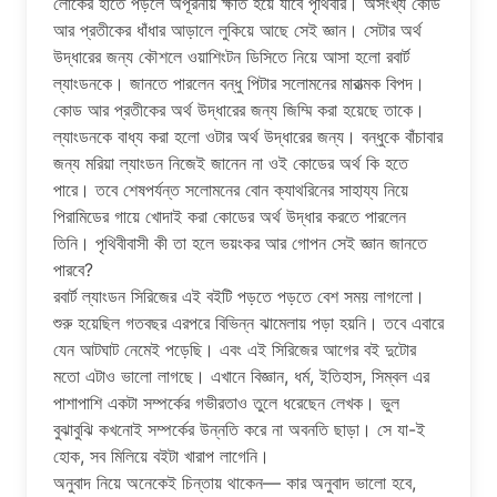
লোকের হাতে পড়লে অপূরনীয় ক্ষতি হয়ে যাবে পৃথিবীর। অসংখ্য কোড
আর প্রতীকের ধাঁধার আড়ালে লুকিয়ে আছে সেই জ্ঞান। সেটার অর্থ
উদ্ধারের জন্য কৌশলে ওয়াশিংটন ডিসিতে নিয়ে আসা হলো রবার্ট
ল্যাংডনকে। জানতে পারলেন বন্ধু পিটার সলোমনের মারাত্মক বিপদ।
কোড আর প্রতীকের অর্থ উদ্ধারের জন্য জিম্মি করা হয়েছে তাকে।
ল্যাংডনকে বাধ্য করা হলো ওটার অর্থ উদ্ধারের জন্য। বন্ধুকে বাঁচাবার
জন্য মরিয়া ল্যাংডন নিজেই জানেন না ওই কোডের অর্থ কি হতে
পারে। তবে শেষপর্যন্ত সলোমনের বোন ক্যাথরিনের সাহায্য নিয়ে
পিরামিডের গায়ে খোদাই করা কোডের অর্থ উদ্ধার করতে পারলেন
তিনি। পৃথিবীবাসী কী তা হলে ভয়ংকর আর গোপন সেই জ্ঞান জানতে
পারবে?
রবার্ট ল্যাংডন সিরিজের এই বইটি পড়তে পড়তে বেশ সময় লাগলো।
শুরু হয়েছিল গতবছর এরপরে বিভিন্ন ঝামেলায় পড়া হয়নি। তবে এবারে
যেন আটঘাট নেমেই পড়েছি। এবং এই সিরিজের আগের বই দুটোর
মতো এটাও ভালো লাগছে। এখানে বিজ্ঞান, ধর্ম, ইতিহাস, সিম্বল এর
পাশাপাশি একটা সম্পর্কের গভীরতাও তুলে ধরেছেন লেখক। ভুল
বুঝাবুঝি কখনোই সম্পর্কের উন্নতি করে না অবনতি ছাড়া। সে যা-ই
হোক, সব মিলিয়ে বইটা খারাপ লাগেনি।
অনুবাদ নিয়ে অনেকেই চিন্তায় থাকেন— কার অনুবাদ ভালো হবে,