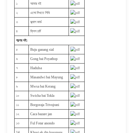
১
আমার বই
২
এসো লিখতে শিখি
৩
ফ্ল্যাশ কার্ড
৪
ফ্লিপ চার্ট
গল্পের বই:
৫
Buju ganang sial
৬
Gong bai Poyathop
৭
Hadulsa
৮
Masandwi bai Mayung
৯
Mwsa bai Kerang
১০
Swicha bai Tokla
১১
Borgoraja Trivujrani
১২
Caca bazare jan
১৩
Ful Fotar anondo
14
Khusi ek din kusupure