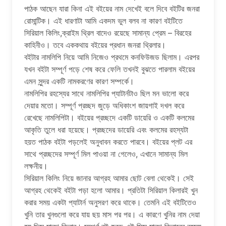
পাঠক আছেন যারা কিনা এই বইয়ের নাম দেখেই বলে দিবে বইটির জনরা
রোমান্টিক। এই ধারণাটা আমি একদম ভুল বলব না কারণ বইটিতে
সিরিয়াল কিলিং,ক্রাইম থ্রিল বাদেও রয়েছে সামান্য প্রেম – বিরহের
কাহিনীও। তবে এককথায় বইয়ের প্রধান জনরা থ্রিলার।
বইটার নামলিপি নিয়ে আমি নিজেও প্রথমে কনফিউজড ছিলাম। এরপর
যখন বইটা সম্পূর্ণ পড়ে শেষ করে ফেলি তখনই বুঝতে পারলাম বইয়ের
এমন সুন্দর একটি নামকরণের কারণ সম্পর্কে।
নামলিপির রহস্যের সাথে নামলিপির প্যাটার্নটাও ছিল মন ভালো করে
দেয়ার মতো। সম্পূর্ণ প্রচ্ছদ জুড়ে অধিকাংশ জায়গাই দখল করে
রেখেছে নামলিপিটা। বইয়ের প্রচ্ছদে একটি ডায়েরি ও একটি কলমের
আকৃতি তুলে ধরা হয়েছে। প্রচ্ছদের ডায়েরি এবং কলমের রহস্যটা
হয়ত পাঠক বইটা পড়লেই অনুধাবন করতে পারবে। বইয়ের প্লট এর
সাথে প্রচ্ছদের সম্পূর্ণ মিল পাওয়া না গেলেও, এখানে সামান্য মিল
লক্ষনীয়।
সিরিয়াল কিলিং নিয়ে জানার আগ্রহ আমার ছোট বেলা থেকেই। সেই
আগ্রহ থেকেই বইটা পড়া হলো আমার। প্রতিটা সিরিয়াল কিলারই খুন
করার সময় একটা প্যাটার্ন অনুসরণ করে থাকে। তেমনি এই বইটিতেও
খুনি তার খুনগুলো করে যায় ছয় মাস পর পর। এ কারণে খুনির নাম দেয়া