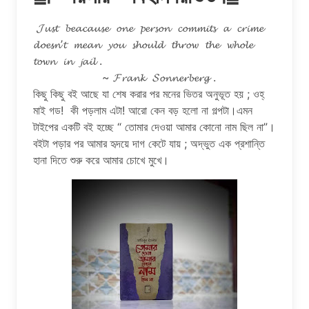
𝓙𝓾𝓼𝓽 𝓫𝓮𝓪𝓬𝓪𝓾𝓼𝓮 𝓸𝓷𝓮 𝓹𝓮𝓻𝓼𝓸𝓷 𝓬𝓸𝓶𝓶𝓲𝓽𝓼 𝓪 𝓬𝓻𝓲𝓶𝓮
𝓭𝓸𝓮𝓼𝓷’𝓽 𝓶𝓮𝓪𝓷 𝔂𝓸𝓾 𝓼𝓱𝓸𝓾𝓵𝓭 𝓽𝓱𝓻𝓸𝔀 𝓽𝓱𝓮 𝔀𝓱𝓸𝓵𝓮
𝓽𝓸𝔀𝓷 𝓲𝓷 𝓳𝓪𝓲𝓵 .
~ 𝓕𝓻𝓪𝓷𝓴 𝓢𝓸𝓷𝓷𝓮𝓻𝓫𝓮𝓻𝓰 .
কিছু কিছু বই আছে যা শেষ করার পর মনের ভিতর অনুভূত হয় ; ওহ্
মাই গড! কী পড়লাম এটা! আরো কেন বড় হলো না গল্পটা।এমন
টাইপের একটি বই হচ্ছে “ তোমার দেওয়া আমার কোনো নাম ছিল না”।
বইটা পড়ার পর আমার হৃদয়ে দাগ কেটে যায় ; অদ্ভুত এক প্রশান্তি
হানা দিতে শুরু করে আমার চোখে মুখে।