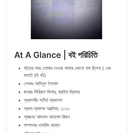
At A Glance | বই পরিচিতি
বইয়ের নামঃ তোমার দেওয়া আমার কোনো নাম ছিলনা ( এক
মলাটে দুই বই)
লেখকঃ আমিনুল ইসলাম
জনরাঃ সিরিয়াল কিলার, ক্রাইম থ্রিলার
প্রকাশনীঃ সতীর্থ প্রকাশনা
প্রথম প্রকাশঃ অক্টোবর, ২০২১
প্রচ্ছদঃ আদনান আহমেদ রিজন
সম্পাদকঃ তাহমিদ রহমান