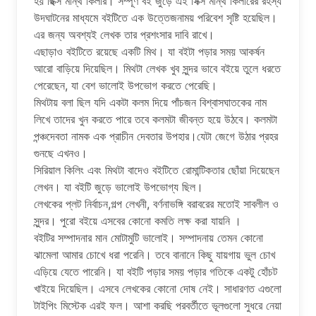
হয় ছিক্স মান্থ কিলার। সম্পূর্ণ বই জুড়ে এই সিক্স মান্থ কিলারের রহস্য
উদঘাটনের মাধ্যমে বইটিতে এক উত্তেজনাময় পরিবেশ সৃষ্টি হয়েছিল।
এর জন্য অবশ্যই লেখক তার প্রশংসার দাবি রাখে।
এছাড়াও বইটিতে রয়েছে একটি মিথ। যা বইটা পড়ার সময় আকর্ষন
আরো বাড়িয়ে দিয়েছিল। মিথটা লেখক খুব সুন্দর ভাবে বইয়ে তুলে ধরতে
পেরেছেন, যা বেশ ভালোই উপভোগ করতে পেরেছি।
মিথটায় বলা ছিল যদি একটা কলম দিয়ে পাঁচজন বিশ্বাসঘাতকের নাম
লিখে তাদের খুন করতে পারে তবে কলমটা জীবন্ত হয়ে উঠবে। কলমটা
পন্ঞ্চদেবতা নামক এক প্রাচীন দেবতার উপহার।যেটা জেগে উঠার প্রহর
গুনছে এখনও।
সিরিয়াল কিলিং এবং মিথটা বাদেও বইটিতে রোমান্টিকতার ছোঁয়া দিয়েছেন
লেখন। যা বইটি জুড়ে ভালোই উপভোগ্য ছিল।
লেখকের প্লট নির্বাচন,গল্প লেখনী, বর্ণনাভঙ্গি বরাবরের মতোই সাবলীল ও
সুন্দর। পুরো বইয়ে এসবের কোনো কমতি লক্ষ করা যায়নি ।
বইটির সম্পাদনার মান মোটামুটি ভালোই। সম্পাদনায় তেমন কোনো
ঝামেলা আমার চোখে ধরা পরেনি। তবে বানানে কিছু যায়গায় ভুল চোখ
এড়িয়ে যেতে পারেনি। যা বইটি পড়ার সময় পড়ার গতিকে একটু হোঁচট
খাইয়ে দিয়েছিল। এসবে লেখকের কোনো দোষ নেই। সাধারণত এগুলো
টাইপিং মিস্টেক এরই ফল। আশা করছি পরবর্তীতে ভূলগুলো সুধরে নেয়া