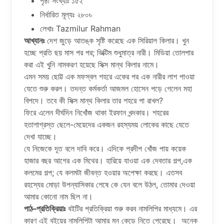
পৃষ্ঠা সংখ্যাঃ ১৫২
নির্ধারিত মূল্যঃ ২৮০৳
লেখাঃ Tazmilur Rahman
আখ্যানঃ
দেশ জুড়ে আতঙ্ক সৃষ্টি করেছে এক সিরিয়াল কিলার। খুন
হচ্ছে প্রতি ছয় মাস পর পর; ভিক্টিম শুধুমাত্র নারী। মিডিয়া তোলপার
করা এই খুনি নামকরণ হয়েছে সিক্স মান্থ কিলার নামে।
এমন সময় ছোট্ট এক মফস্বল শহরে একের পর এক নারীর লাশ পাওয়া
যেতে শুরু করল। তদন্ত কর্মকর্তা আজমল হোসেন পড়ে গেলেন মহা
বিপদে। তবে কী সিক্স মান্থ কিলার তার শহরে পা রাখল?
ফিরে এলেন দীর্ঘদিন নিখোঁজ থাকা ইরফান খন্দকার। শহরের
হতাশাগ্রস্ত ছেলে-মেয়েদের একজন রহস্যময় লোকের কাছে যেতে
দেখা যাচ্ছে।
যে নিজেকে দূত বলে দাবি করে। এদিকে প্রদীপ খোঁজ পায় কয়েক
হাজার বছর আগের এক মিথের। হারিয়ে যাওয়া এক দেবতার গল্প,এক
কলমের গল্প; যে কলমটা জীবন্ত হওয়ার অপেক্ষা করছে। এতসব
রহস্যের মোড়া উপন্যাসিকার শেষে কে যেন বলে উঠল, তোমার দেওয়া
আমার কোনো নাম ছিল না।
পাঠ–প্রতিক্রিয়াঃ
বইটির প্রতিক্রিয়া শুরু করব নামলিপির মাধ্যমে। এর
কারণ এই বইয়ের নামলিপিটা আমার মন কেড়ে নিতে পেরেছে। অনেক