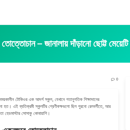
তোত্তোচান – জানালায় দাঁড়ানো ছোট্ট মেয়েটি
0
ের সময়কালীন টোকিওর এক আদর্শ স্কুল, যেখানে গতানুগতিক শিক্ষাদানের
ানো হত। এই ব্যতিক্রমী স্কুলটির শ্রেণীকক্ষগুলো ছিল পুরনো রেলবর্গীতে, আর
াতা হেডমাস্টার সোসাকু কোবায়াশি।