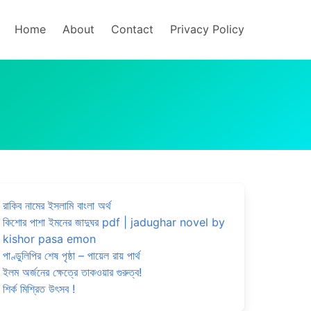
Home
About
Contact
Privacy Policy
রাকিব নামের ইসলামি বাংলা অর্থ
কিশোর পাশা ইমনের জাদুঘর pdf | jadughar novel by
kishor pasa emon
পাণ্ডুলিপির শেষ পৃষ্ঠা – পায়েল রায় পার্থ
ইলম অর্জনের ক্ষেত্রে তাকওয়ার গুরুত্ব!
শির্ক মিশ্রিত উৎসব !