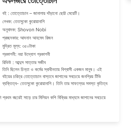
একনজরে তোত্তোচান
বই : তোত্তোচান – জানালায় দাঁড়ানো ছোট্ট মেয়েটি।
লেখক: তেতসুকো কুরোয়ানাগি
অনুবাদক: Shovon Nobi
প্রচ্ছদকার: আদনান আহমেদ রিজন
মুদ্রিত মূল্য: ৩৫০টাকা
প্রকাশনী: নয়া উদ্যোগ প্রকাশনী
রিভিউ : আব্দুস সাত্তার সজীব
তিনি ছিলেন চিন্তা ও কর্মের স্বাধীনতায় বিশ্বাসী একজন মানুষ। এই
বইয়ের চরিত্র তোত্তোচান বাস্তবে জাপানের সবচেয়ে জনপ্রিয় টিভি
ব্যক্তিত্ব- তেতসুকো কুরোয়ানাগি। তিনি তার সাফল্যের সমস্ত কৃতিত্ব
প্রথম বছরেই সাড়ে চার মিলিয়ন কপি বিক্রির মাধ্যমে জাপানের সবচেয়ে