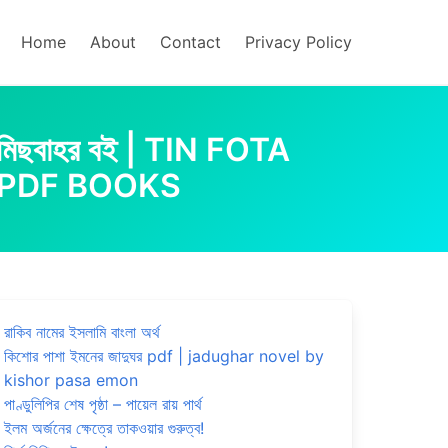
Home
About
Contact
Privacy Policy
মিছবাহর বই | TIN FOTA
 PDF BOOKS
রাকিব নামের ইসলামি বাংলা অর্থ
কিশোর পাশা ইমনের জাদুঘর pdf | jadughar novel by
kishor pasa emon
পাণ্ডুলিপির শেষ পৃষ্ঠা – পায়েল রায় পার্থ
ইলম অর্জনের ক্ষেত্রে তাকওয়ার গুরুত্ব!