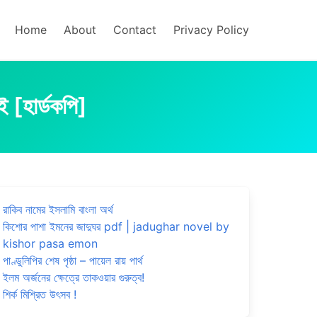
Home
About
Contact
Privacy Policy
 [হার্ডকপি]
রাকিব নামের ইসলামি বাংলা অর্থ
কিশোর পাশা ইমনের জাদুঘর pdf | jadughar novel by
kishor pasa emon
পাণ্ডুলিপির শেষ পৃষ্ঠা – পায়েল রায় পার্থ
ইলম অর্জনের ক্ষেত্রে তাকওয়ার গুরুত্ব!
শির্ক মিশ্রিত উৎসব !