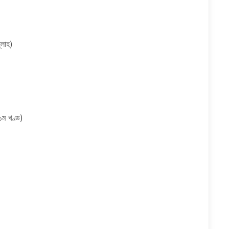
্লাহ)
১ম খণ্ড)