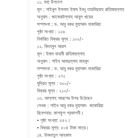
১১. মহা উপদেশ
মূল : শাইখুল ইসলাম ইমাম ইবনু তায়মিয়্যাহ রাহিমাহুল্লাহ
অনুবাদ : জাকেরউল্লাহ আবুল খায়ের
সম্পাদনা : ড. আবু বকর মুহাম্মাদ যাকারিয়া
পৃষ্ঠা সংখ্যা : ১২৬
নির্ধারিত বিক্রয় মূল্য : ১০০/-
১২. কিতাবুল আরশ
মূল : ইমাম যাহাবী রাহিমাহুল্লাহ
অনুবাদ : শাইখ আবদুল্লাহ মাহমূদ
সম্পাদনা : ড. আবু বকর মুহাম্মাদ যাকারিয়া
পৃষ্ঠা সংখ্যা : ২৭২
মুদ্রিত মূল্য : ৩০০/-
বিক্রয় মূল্য : ২১০/-
১৩. আল্লাহ আরশের উপর উঠেছেন
লেখক : শাইখ আবু বকর মুহাম্মাদ জাকারিয়া
রিবেশনায়: কাশফুল প্রকাশনী।
⦁ পৃষ্ঠা সংখ্যা: ৫৫২।
⦁ বিক্রয় মূল্য: ৫০৪ টাকা মাত্র।
১৪. উমদাতুল আহকাম