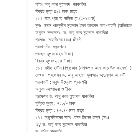
শাইখ আবু বকর মুহাম্মাদ জাকারিয়া
বিক্রয় মূল্য ৪১৫ টাকা মাত্র
১৫। মহৎ প্রাণের সান্নিধ্যে (১-২খণ্ড)
মূলঃ ইমাম শামসুদ্দীন মুহাম্মাদ ইবন আহমাদ আয-যাহাবী (রাহিমাহুল
অনুবাদ সম্পাদনাঃ ড. আবু বকর মুহাম্মাদ যাকারিয়া
প্রসঙ্গঃ সাহাবীদের (রাঃ) জীবনী
প্রকাশনীঃ সবুজপত্র
প্রচ্ছদ মূল্যঃ ৯২০ টাকা।
বিক্রয় মূল্যঃ ৬৪৪ টাকা।
১৬। সহীহ হাদীস বিশ্বকোষ (সংক্ষিপ্ত আল-জামেউল কামেল) (
লেখক : প্রফেসর ড. আবু আহমাদ মুহাম্মাদ আব্দুল্লাহ আ‘যামী
প্রকাশনী : সবুজ উদ্যোগ প্রকাশনী
অনুবাদ-সম্পাদনা ও টীকা
প্রফেসর ড. আবু বকর মুহাম্মাদ যাকারিয়া
মূদ্রিত মূল্য : ৭২০/- টাকা
বিক্রয় মূল্য : ৪৭০/- টাকা মাত্র
১৭। অমুসলিমদের সাথে যেমন ছিলেন রাসূল (সাঃ)
by ড. আবু বকর মুহাম্মাদ যাকারিয়া ,
ড. রাগিব সারজানি