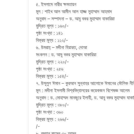
৫. ইসলামে নারীর ক্ষমতায়ন
মূল : শাইখ আল আমীন আল হাজ্জ মুহাম্মাদ আহমাদ
অনুবাদ – সম্পাদনা – ড. আবু বকর মুহাম্মাদ যাকারিয়া
মুদ্রিত মূল্য : ১৬০/-
পৃষ্ঠা সংখ্যা : ১৪১
বিক্রয় মূল্য : ১১২/-
৬. উমরাহ্ – মদীনা যিয়ারত, দোআ
সংকলন : ড. আবু বকর মুহাম্মাদ যাকারিয়া
মুদ্রিত মূল্য : ২২০/-
পৃষ্ঠা সংখ্যা : ২৫৬
বিক্রয় মূল্য : ১৫৪/-
৭. উসূলুল ঈমান – কুরআন সুন্নাহর আলোকে ঈমানের মৌলিক নীত
মূল : মদীনা ইসলামী বিশ্ববিদ্যালয়ের কয়েকজন বিশেষজ্ঞ আলেম
অনুবাদ : ড. মোহাম্মদ মানজুরে ইলাহী, ড. আবু বকর মুহাম্মাদ যাক
মুদ্রিত মূল্য : ৩৮০/-
পৃষ্ঠা সংখ্যা : ৩৬০
বিক্রয় মূল্য : ২৬৬/-
/-
৮. রমযান মাসের ৩০ আসর