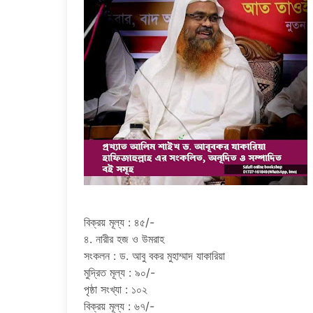
বিক্রয় মূল্য : ৪৫/-
৪. নারীর হজ ও উমরাহ
সংকলন : ড. আবু বকর মুহাম্মাদ যাকারিয়া
মুদ্রিত মূল্য : ৯০/-
পৃষ্ঠা সংখ্যা : ১০২
বিক্রয় মূল্য : ৬৭/-