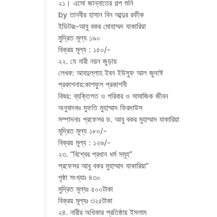
২১। এসো জান্নাতের গল্প শুনি
by তানবীর হাসান বিন আব্দুর রফীক
ইডিটরঃ-আবু বকর মোহাম্মদ যাকারিয়া
মুদ্রিত মূল্য ১৯০
বিক্রয় মূল্য : ১৫০/-
২২. যে নারী নয়ন জুড়ায়
লেখক: আবদুল্লাহ ইবন ইউসুফ আল জুদাঈ
প্রকাশনায়:কাশফুল প্রকাশনী
বিষয়: ব্যক্তিগত ও পরিবার ও সামাজিক জীবন
অনুবাদকঃ মুফতি মুহাম্মাদ ফিরদাউস
সম্পাদনাঃ প্রফেসর ড. আবু বকর মুহাম্মাদ যাকারিয়া
মূদ্রিত মূল্য ১৮০/-
বিক্রয় মূল্য : ১২৬/-
২৩. “বিশ্বের প্রধান ধর্ম সমূহ”
প্রফেসর আবু বকর মুহাম্মাদ যাকারিয়া”
পৃষ্ঠা সংখ্যাঃ ৪৩০
মুদ্রিত মূল্যঃ ৫০০টাকা
বিক্রয় মূল্যঃ ৩২৫টাকা
২৪. নারীর অধিকার প্রতিষ্ঠায় ইসলাম