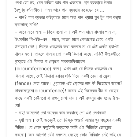
লেখা তো নয়, যেন কবিতা আর গান একসঙ্গে! শব্দ ব্যবহারে উনার
নৈপূণ্য বর্ণনাতীত। এমন ভাবে পান ব্যবহার করেছেন যে …
– পান? পান ব্যভার কইর‍্যাছে মানে অরা পান খ্যায়া মুখ টুখ লাল কর‍্যা
ফ্যালাছে নাখি?
– আরে নারে মামা – কিযে বলো না। এই পান মানে বাংলার পান না,
ইংরেজীর পি-ইউ-এন। মানে, আচ্ছা মানে বোঝানোর চেয়ে একটা
উদাহরণ দেই। ডিস্ক ওঅর্ল্ডের কথা বললাম না যে এটা একটা চ্যাপ্টা
থালার মত। তাহলে থালার তো একটা কিনারা আছে, নাকি? ইংরেজীতে
বৃত্তের এই কিনারা বা বেড়কে সারকামফিয়ারেন্স
(circumference) বলে। এখন এই যে ডিস্ক ওঅর্ল্ডের যে
কিনারা আছে, সেই কিনারা বরাবর দড়ি দিয়ে একটা বেড়া বা ফেন্স
(fence) দেয়া আছে। প্র্যাচেট এই ফেন্সের নাম কী দিয়েছেন জানো?
সারকামফেন্স(circumfence)! আবার এই ডিস্কের রীম বা বেড়ের
কাছে একটা রেইনবো বা রংধনু দেখা যায়। এই রংধনুর নাম হচ্ছে রীম-
বো!
– বাহ! আসলেই তো জব্বের কাম কর‍্যাছে গো এই লেখকডা!
– হ্যাঁ মামা। সেই জন্যেই তো ডিস্ক ওঅর্ল্ড আমার খুব পছন্দের একটা
সিরিজ। যে কোন ফ্যান্টাসি ভক্তকে আমি এই সিরিজটা রেকমেন্ড
করবো। আর আগেই যেটা বললাম, যেহেতু কোন সিরিয়াল নেই তাই যে