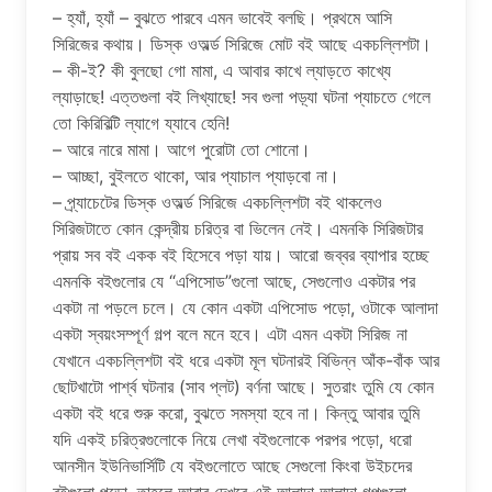
– হ্যাঁ, হ্যাঁ – বুঝতে পারবে এমন ভাবেই বলছি। প্রথমে আসি
সিরিজের কথায়। ডিস্ক ওঅর্ল্ড সিরিজে মোট বই আছে একচল্লিশটা।
– কী-ই? কী বুলছো গো মামা, এ আবার কাখে ল্যাড়তে কাখ্যে
ল্যাড়াছে! এত্তগুলা বই লিখ্যাছে! সব গুলা পড়্যা ঘটনা প্যাচতে গেলে
তো কিরিবিল্টি ল্যাগে য্যাবে হেনি!
– আরে নারে মামা। আগে পুরোটা তো শোনো।
– আচ্ছা, বুইলতে থাকো, আর প্যাচাল প্যাড়বো না।
– প্র্যাচেটের ডিস্ক ওঅর্ল্ড সিরিজে একচল্লিশটা বই থাকলেও
সিরিজটাতে কোন কেন্দ্রীয় চরিত্র বা ভিলেন নেই। এমনকি সিরিজটার
প্রায় সব বই একক বই হিসেবে পড়া যায়। আরো জব্বর ব্যাপার হচ্ছে
এমনকি বইগুলোর যে “এপিসোড”গুলো আছে, সেগুলোও একটার পর
একটা না পড়লে চলে। যে কোন একটা এপিসোড পড়ো, ওটাকে আলাদা
একটা স্বয়ংসম্পূর্ণ গল্প বলে মনে হবে। এটা এমন একটা সিরিজ না
যেখানে একচল্লিশটা বই ধরে একটা মূল ঘটনারই বিভিন্ন আঁক-বাঁক আর
ছোটখাটো পার্শ্ব ঘটনার (সাব প্লট) বর্ণনা আছে। সুতরাং তুমি যে কোন
একটা বই ধরে শুরু করো, বুঝতে সমস্যা হবে না। কিন্তু আবার তুমি
যদি একই চরিত্রগুলোকে নিয়ে লেখা বইগুলোকে পরপর পড়ো, ধরো
আনসীন ইউনিভার্সিটি যে বইগুলোতে আছে সেগুলো কিংবা উইচদের