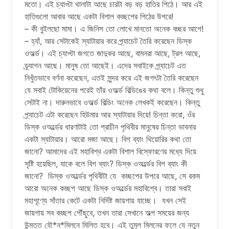
মতো। এই চ্যাপ্টা থালাটা আছে চারটা বড় বড় হাতির পিঠে। আর এই
হাতিগুলো আবার আছে একটা বিশাল কচ্ছপের পিঠের উপরে!
– কী বুইলছো মামা। এ জিনিস তো লোখে মানতো অনেক বচ্ছর আগে!
– হ্যাঁ, আর সেটাকেই স্যাটায়ার করে প্র্যাচেট তৈরি করেছেন ডিস্ক
ওঅর্ল্ড। এই চ্যাপ্টা জগতে জাদুকর আছে, বামনরা আছে, ট্রল আছে,
ড্র্যাগন আছে। মানুষ তো আছেই। এদের সবাইকে প্র্যাচেট এত
নিখুঁতভাবে বর্ণনা করেছেন, এতই সুন্দর করে এই জগৎটা তৈরি করেছেন
যে সবাই টোকিয়েনের পরেই তাঁর ওঅর্ল্ড বিল্ডিঙের কথা বলে। কিন্তু শুধু
সেটাই না। দারুনভাবে ওঅর্ল্ড বিল্ডিং অনেক লেখকই করেছেন। কিন্তু
প্র্যাচেট এটা করেছেন হিউমার আর স্যাটায়ার দিয়ে! চিন্তা করো, ওঁর
ডিস্ক ওঅর্ল্ডের ধারণাটাই তো প্রাচীন পৃথিবীর মানুষের চিন্তা ভাবনার
একটা স্যাটায়ার। আরো মজা আছে। বিগ ব্যাং থিয়োরির কথা তো
জানো? আমাদের এই মহাবিশ্ব একটা বিশাল বিস্ফোরণের মধ্যে দিয়ে
সৃষ্টি হয়েছিল, যাকে বলে বিগ ব্যাং? ডিস্ক ওঅর্ল্ডের বিগ ব্যাং কী
জানো? ডিস্ক ওঅর্ল্ডের পৃথিবীটা যে কচ্ছপের উপরে আছে, সে রকম
আরো অনেক কচ্ছপ আছে ডিস্ক ওঅর্ল্ডের মহাবিশ্বে। তারা সবাই
মহাশূণ্যে সাঁতার কেটে একটা নির্দিষ্ট জায়গায় যাচ্ছে। যখন সেই
জায়গায় সব কচ্ছপ পৌঁছুবে, তখন তারা সেখানে অল্প সময়ের জন্য
উন্মত্ত যৌ*ন*মিলনে মিলিত হবে। এই তুমুল মিলনের ফলে যে নতুন