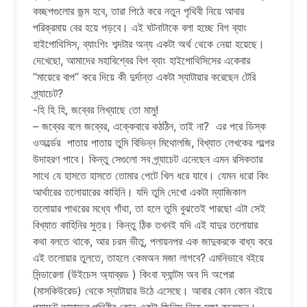
কচ্ছপগুলোর জন্ম হবে, তারা পিঠে করে নতুন পৃথিবী নিয়ে আবার
পরিক্রমায় বের হয়ে পড়বে। এই ঘটনাটাকে বলা হচ্ছে বিগ ব্যাং
হাইপোথিসিস, ব্যাংগিং শব্দটার অন্য একটা অর্থ থেকে নেয়া হয়েছে।
দেখেছো, আমাদের মহাবিশ্বের বিগ ব্যাং হাইপোথিসিসের একেবার
“মায়েরে বাপ” করে দিয়ে কী দুর্দান্ত একটা স্যাটায়ার করেছেন টেরি
প্র্যাচেট?
-হি হি হি, জব্বের লিখ্যাছে তো মামু!
– জব্বের বলে জব্বের, এক্কেবারে কঠঠিন, তাই না? এর পরে ডিস্ক
ওঅর্ল্ডের পাতায় পাতায় তুমি বিভিন্ন মিথোলজি, বিখ্যাত লেখকের গল্পের
উদাহরণ পাবে। কিন্তু সেগুলো সব প্র্যাচেট এনেছেন এমন রসিকতার
সাথে যে হাসতে হাসতে তোমার পেটে খিল ধরে যাবে। যেমন ধরো কিং
আর্থারের তলোয়ারের কাহিনি। যদি তুমি দেখো একটা ম্যাজিকাল
তলোয়ার পাথরের মধ্যে গাঁথা, তা হলে তুমি বুঝতেই পারছো এটা সেই
বিখ্যাত কাহিনির সুত্র। কিন্তু ঠিক তখনই যদি এই যাদুর তলোয়ার
কথা বলতে থাকে, আর চরম ভীতু, পলায়নপর এক জাদুকরকে বাধ্য করে
এই তলোয়ার তুলতে, তাহলে কেমঅন মজা লাগবে? এমনিভাবে বইয়ে
সিন্ডারেলা (উইচেস অ্যাব্রড ) কিংবা ফ্যান্টম অব দি অপেরা
(মাসকিউরেড) থেকে স্যাটায়ার উঠে এসেছে। আবার কোন কোন বইয়ে