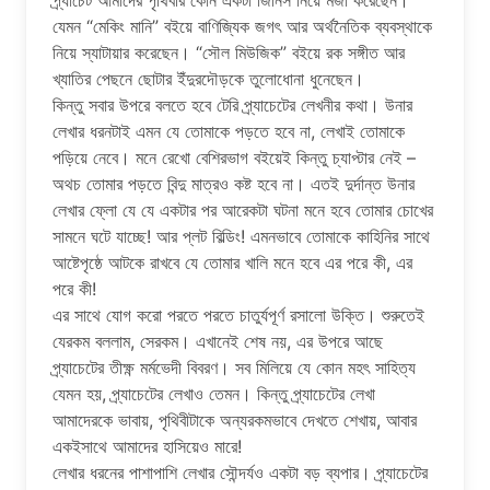
প্র্যাচেট আমাদের পৃথিবীর কোন একটা জিনিস নিয়ে মজা করেছেন।
যেমন “মেকিং মানি” বইয়ে বাণিজ্যিক জগৎ আর অর্থনৈতিক ব্যবস্থাকে
নিয়ে স্যাটায়ার করেছেন। “সৌল মিউজিক” বইয়ে রক সঙ্গীত আর
খ্যাতির পেছনে ছোটার ইঁদুরদৌড়কে তুলোধোনা ধুনেছেন।
কিন্তু সবার উপরে বলতে হবে টেরি প্র্যাচেটের লেখনীর কথা। উনার
লেখার ধরনটাই এমন যে তোমাকে পড়তে হবে না, লেখাই তোমাকে
পড়িয়ে নেবে। মনে রেখো বেশিরভাগ বইয়েই কিন্তু চ্যাপ্টার নেই –
অথচ তোমার পড়তে বিন্দু মাত্রও কষ্ট হবে না। এতই দুর্দান্ত উনার
লেখার ফ্লো যে যে একটার পর আরেকটা ঘটনা মনে হবে তোমার চোখের
সামনে ঘটে যাচ্ছে! আর প্লট বিল্ডিং! এমনভাবে তোমাকে কাহিনির সাথে
আষ্টেপৃষ্ঠে আটকে রাখবে যে তোমার খালি মনে হবে এর পরে কী, এর
পরে কী!
এর সাথে যোগ করো পরতে পরতে চাতুর্যপূর্ণ রসালো উক্তি। শুরুতেই
যেরকম বললাম, সেরকম। এখানেই শেষ নয়, এর উপরে আছে
প্র্যাচেটের তীক্ষ্ণ মর্মভেদী বিবরণ। সব মিলিয়ে যে কোন মহৎ সাহিত্য
যেমন হয়, প্র্যাচেটের লেখাও তেমন। কিন্তু প্র্যাচেটের লেখা
আমাদেরকে ভাবায়, পৃথিবীটাকে অন্যরকমভাবে দেখতে শেখায়, আবার
একইসাথে আমাদের হাসিয়েও মারে!
লেখার ধরনের পাশাপাশি লেখার সৌন্দর্যও একটা বড় ব্যপার। প্র্যাচেটের