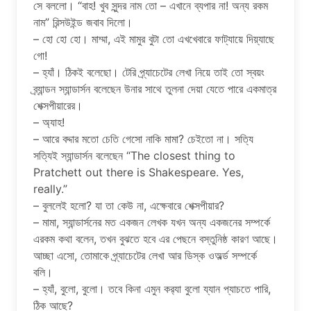
সে বললো। “বাহ! খুব সুন্দর নাম তো – এখানে ব্যপার না! অন্য রকম
নাম” রিন্সউইন্ড জবাব দিলো।
– হো হো হো। মাম্মা, এই মামুর বুটা তো এখখেবারে ফাট্যায়ে দিয়্যাছে
গো!
– হ্যাঁ। ঠিকই বলেছো। টেরি প্র্যাচেটের লেখা নিয়ে তাই তো স্বয়ং
ব্র্যান্ডন স্যান্ডার্সন বলেছেন উনার সাথে তুলনা দেয়া যেতে পারে একমাত্র
শেক্সপীয়ারের।
– অ্যাহ!
– আরে বদ্দার মতো চেতি গেসো নাকি মামা? চেইতো না। সত্যি
সত্যিই স্যান্ডার্সন বলেছেন “The closest thing to
Pratchett out there is Shakespeare. Yes,
really.”
– বুললেই হলো? যা তা কেউ না, এক্ষেবারে শেক্সপীয়ার?
– মামা, স্যান্ডার্সনের মত একজন লেখক যখন অন্য একজনের সম্পর্কে
এরকম কথা বলেন, তখন বুঝতে হবে এর পেছনে বস্তুনিষ্ঠ কারণ আছে।
আচ্ছা এসো, তোমাকে প্র্যাচেটের লেখা আর ডিস্ক ওঅর্ল্ড সম্পর্কে
বলি।
– হ্যাঁ, বুলো, বুলো। তবে কিনা এমুন কর‍্যা বুলো য্যান প্যাচতে পারি,
ঠিক আছে?