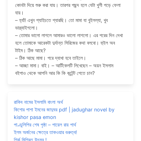
কোনটা দিয়ে শুরু করা যায়। তারপর পছন্দ হলে যেটা খুশী পড়ে ফেলা
যায়।
– হ্যাঁ! এখুন প্যাইচতে প্যারছি। তো মামা যা বুইলল্যা, খুব
ভাল্ল্যাইগলো।
– তোমার ভালো লাগলে আমারও ভালো লাগলো। এর পরের দিন দেখা
হলে তোমাকে আরেকটা দুর্দান্ত সিরিজের কথা বলবো। হুইল অব
টাইম। ঠিক আছে?
– ঠিক আছে মামা। পরে দ্যাখা হবে তাইলে।
– আচ্ছা মামা। বাই। – আর্টিকেলটি লিখেছেন – অয়ন ইসলাম
বইপাও থেকে আপনি আর কি কি কন্টেন্ট পেতে চান?
রাকিব নামের ইসলামি বাংলা অর্থ
কিশোর পাশা ইমনের জাদুঘর pdf | jadughar novel by
kishor pasa emon
পাণ্ডুলিপির শেষ পৃষ্ঠা – পায়েল রায় পার্থ
ইলম অর্জনের ক্ষেত্রে তাকওয়ার গুরুত্ব!
শির্ক মিশ্রিত উৎসব !