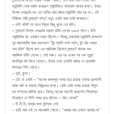
প্র্যাচেটের ডিস্ক ওঅর্ল্ড সিরিজ পড়ছি। ইনি এমন এক লেখক যিনি
ফ্যান্টাসি লেখা শুরুই করেছেন ফ্যান্টাসিতে হাস্যরস আনার জন্য। ইনার
ডিস্ক ওঅর্ল্ডের মত এত হাসির আর মজার ফ্যান্টাসি আর হয় না। এই
সিরিজে টেরি প্র্যাচেট সম্পূর্ণ নতুন একটা ধারা তৈরি করেছেন।
– তাই নাখি? তা অখে লিয়্যা কিছু বুলো তো শুনি।
– প্র্যাচেট ডিস্ক ওঅর্ল্ডের প্রথম বইটা লেখেন ১৯৮৪ সালে। উনি
ফ্যান্টাসির বড় একজন ভক্ত ছিলেন। কিন্তু তখনকার ফ্যান্টাসি গল্পগুলো
খুব গুরুগম্ভীর আর এগুলোতে “ট্যু ম্যানি ডার্ক লর্ডস, ট্যু মাচ ল্যাক
অব থটস” ছিলো বলে এর প্রতিবাদ হিসেবে প্র্যাচেট কালার অব
ম্যাজিক বইটা লেখেন। সেই শুরু। এর পর একের পর এক তুমুল
জনপ্রিয় বই লিখে গেছেন। উনার লেখা এতটাই মজার যে দুয়েকটা
উদাহরণ দিই শোনো।
– হ্যাঁ, বুলো।
– এই যে একটা – “অনেক জলদস্যু অমর হয়ে রয়েছে তাদের দুঃসাহসী
কাজ-কর্ম বা ভয়াবহ নিষ্ঠুরতার জন্য। কেউ কেউ অমর হয়েছে বিপুল
ধন সম্পদের মালিক হয়ে। কিন্তু অনেক আগেই ক্যাপ্টেন সিদ্ধান্ত
নিয়েছেন যে তিনি অমর হয়ে রইবেন – বেঁচে থেকে!”
– হি হি হি, জব্বর কথা বুইলছে তো!
– হ্যাঁ! আর এই যে আরেকটা শোনো। “আমার নাম এখানে ব্যপার না”