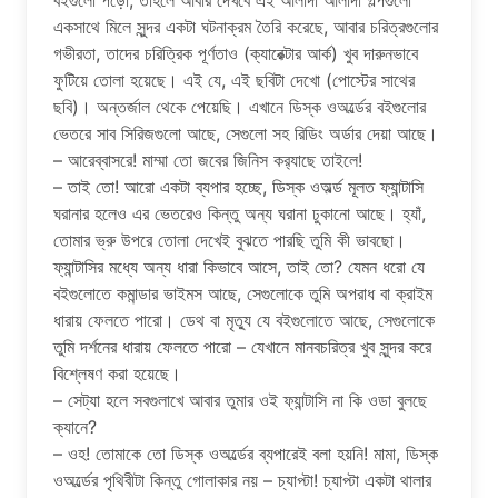
বইগুলো পড়ো, তাহলে আবার দেখবে এই আলাদা আলাদা গল্পগুলো
একসাথে মিলে সুন্দর একটা ঘটনাক্রম তৈরি করেছে, আবার চরিত্রগুলোর
গভীরতা, তাদের চরিত্রিক পূর্ণতাও (ক্যারেক্টার আর্ক) খুব দারুনভাবে
ফুটিয়ে তোলা হয়েছে। এই যে, এই ছবিটা দেখো (পোস্টের সাথের
ছবি)। অন্তর্জাল থেকে পেয়েছি। এখানে ডিস্ক ওঅর্ল্ডের বইগুলোর
ভেতরে সাব সিরিজগুলো আছে, সেগুলো সহ রিডিং অর্ডার দেয়া আছে।
– আরেব্বাসরে! মাম্মা তো জবের জিনিস কর‍্যাছে তাইলে!
– তাই তো! আরো একটা ব্যপার হচ্ছে, ডিস্ক ওঅর্ল্ড মূলত ফ্যান্টাসি
ঘরানার হলেও এর ভেতরেও কিন্তু অন্য ঘরানা ঢুকানো আছে। হ্যাঁ,
তোমার ভ্রু উপরে তোলা দেখেই বুঝতে পারছি তুমি কী ভাবছো।
ফ্যান্টাসির মধ্যে অন্য ধারা কিভাবে আসে, তাই তো? যেমন ধরো যে
বইগুলোতে কমান্ডার ভাইমস আছে, সেগুলোকে তুমি অপরাধ বা ক্রাইম
ধারায় ফেলতে পারো। ডেথ বা মৃত্যু যে বইগুলোতে আছে, সেগুলোকে
তুমি দর্শনের ধারায় ফেলতে পারো – যেখানে মানবচরিত্র খুব সুন্দর করে
বিশ্লেষণ করা হয়েছে।
– সেট্যা হলে সবগুলাখে আবার তুমার ওই ফ্যান্টাসি না কি ওডা বুলছে
ক্যানে?
– ওহ! তোমাকে তো ডিস্ক ওঅর্ল্ডের ব্যপারেই বলা হয়নি! মামা, ডিস্ক
ওঅর্ল্ডের পৃথিবীটা কিন্তু গোলাকার নয় – চ্যাপ্টা! চ্যাপ্টা একটা থালার