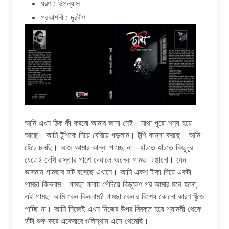
ধরণ : উপন্যাস
প্রকাশনী : দূরবীণ
আমি এখন ঠিক কী করবো আমার জানা নেই। মাথা পুরো শূন্য হয়ে
আছে। আমি টুশিকে নিয়ে বেরিয়ে পড়লাম। টুশি কান্না করছে। আমি
হেঁটে চলছি। আজ আমার কান্না পাচ্ছে না। হাঁটতে হাঁটতে কিছুদূর
যেতেই দেখি রাস্তার পাশে দেয়ালে অনেক গামছা টাঙানো। যেন
ভাসমান গামছার হাট বসেছে এখানে। আমি একশ টাকা দিয়ে একটা
গামছা কিনলাম। গামছা গলায় পেঁচিয়ে কিছুক্ষণ পর আমার মনে হলো,
এই গামছা আমি কেন কিনলাম? গামছা কেনার বিশেষ কোনো কারণ খুঁজে
পাচ্ছি না। আমি নিজেই এখন নিজের উপর বিরক্ত হয়ে শ্যামলী থেকে
হাঁটা শুরু করে একেবারে গুলিস্থান এসে থেমেছি।