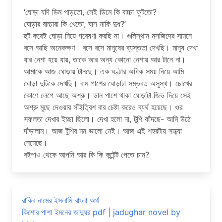
‘ঘোড়া যদি ডিম পাড়তো, সেই ডিমে কি বাচ্চা ফুটতো?
ঘোড়ার বাচ্চারা কি খেতো, ঘাস নাকি দুধ?’
হুট করেই ঘোড়া নিয়ে গবেষণা করছি না। গুলিস্থান মসজিদের সামনে
বসে আছি অনেকক্ষণ। বসে বসে মানুষের ব্যস্ততা দেখছি। মানুষ দেখা
যার নেশা হয়ে যায়, তাকে আর অন্য কোনো নেশায় আর টানে না।
আমাকে আজ ঘোড়ায় টানছে। এক ঘণ্টার অধিক সময় নিয়ে আমি
ঘোড়া দুটিকে দেখছি। বাম পাশের ঘোড়াটা সম্ভবত অসুস্থ। চোখের
কোণে লেগে আছে অশ্রু। ডান পাশে থাকা ঘোড়াটা জিভ দিয়ে সেই
অশ্রু মুছে দেওয়ার সাঁইত্রিশ বার চেষ্টা করেও ব্যর্থ হয়েছে। ওর
সফলতা দেখার ইচ্ছা ছিলো। দেখা হলো না, টুশি কাঁদছে- আমি উঠে
দাঁড়ালাম। আজ টুশির মন ভালো নেই। আজ এই শহরটায় সন্ধ্যা
নেমেছে।
বইপাও থেকে আপনি আর কি কি কন্টেন্ট পেতে চান?
রাকিব নামের ইসলামি বাংলা অর্থ
কিশোর পাশা ইমনের জাদুঘর pdf | jadughar novel by