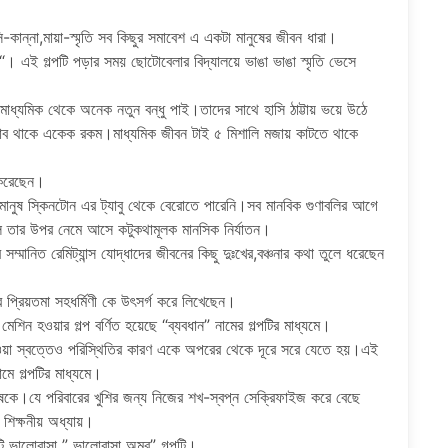
কান্না,মায়া-স্মৃতি সব কিছুর সমাবেশ এ একটা মানুষের জীবন ধারা।
“। এই গল্পটি পড়ার সময় ছোটোবেলার বিদ্যালয়ে ভাঙা ভাঙা স্মৃতি ভেসে
াধ্যমিক থেকে অনেক নতুন বন্ধু পাই।তাদের সাথে হাসি ঠাট্টায় ভয়ে উঠে
বভাব থাকে একেক রকম।মাধ্যমিক জীবন টাই ৫ মিশালি মজায় কাটতে থাকে
 করেছেন।
নুষ স্কিনটোন এর ট্যাবু থেকে বেরোতে পারেনি।সব মানবিক গুণাবলির আগে
 তার উপর নেমে আসে কটুকথামূলক মানসিক নির্যাতন।
ম্মানিত রেমিট্যান্স যোদ্ধাদের জীবনের কিছু দুঃখের,বঞ্চনার কথা তুলে ধরেছেন
র প্রিয়তমা সহধর্মিণী কে উৎসর্গ করে লিখেছেন।
িন হওয়ার গল্প বর্ণিত হয়েছে “ব্যবধান” নামের গল্পটির মাধ্যমে।
ওয়া স্বত্তেও পরিস্থিতির কারণ একে অপরের থেকে দূরে সরে যেতে হয়।এই
নামে গল্পটির মাধ্যমে।
ুষকে।যে পরিবারের খুশির জন্য নিজের শখ-স্বপ্ন সেক্রিফাইজ করে বেছে
 শিক্ষনীয় অধ্যায়।
ি ভালোবাসা ” ভালোবাসা অমর” গল্পটি।