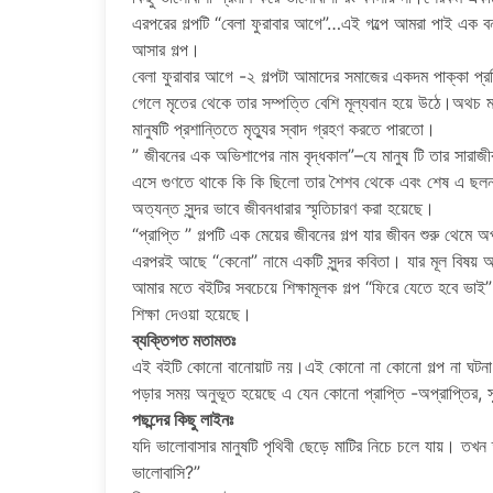
এরপরের গল্পটি “বেলা ফুরাবার আগে”…এই গল্পে আমরা পাই এক বন
আসার গল্প।
বেলা ফুরাবার আগে -২ গল্পটা আমাদের সমাজের একদম পাক্কা প্র
গেলে মৃতের থেকে তার সম্পত্তি বেশি মূল্যবান হয়ে উঠে।অথচ 
মানুষটি প্রশান্তিতে মৃত্যুর স্বাদ গ্রহণ করতে পারতো।
” জীবনের এক অভিশাপের নাম বৃদ্ধকাল”–যে মানুষ টি তার সার
এসে গুণতে থাকে কি কি ছিলো তার শৈশব থেকে এবং শেষ এ ছলনাম
অত্যন্ত সুন্দর ভাবে জীবনধারার স্মৃতিচারণ করা হয়েছে।
“প্রাপ্তি ” গল্পটি এক মেয়ের জীবনের গল্প যার জীবন শুরু থেমে অ
এরপরই আছে “কেনো” নামে একটি সুন্দর কবিতা। যার মূল বিষয় 
আমার মতে বইটির সবচেয়ে শিক্ষামূলক গল্প “ফিরে যেতে হবে ভাই”। 
শিক্ষা দেওয়া হয়েছে।
ব্যক্তিগত মতামতঃ
এই বইটি কোনো বানোয়াট নয়।এই কোনো না কোনো গল্প না ঘটনা প্রত
পড়ার সময় অনুভূত হয়েছে এ যেন কোনো প্রাপ্তি -অপ্রাপ্তির, স
পছন্দের কিছু লাইনঃ
যদি ভালোবাসার মানুষটি পৃথিবী ছেড়ে মাটির নিচে চলে যায়। তখ
ভালোবাসি?”