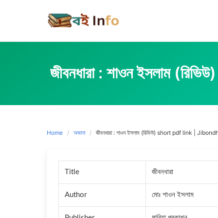
Skip
to
content
জীবনধারা : শাওন ইসলাম
Home
অজানা
জীবনধারা : শাওন ইসলাম (রিভিউ) short pdf link | Jib
Title
জীবনধারা
Author
মোঃ শাওন ইসলাম
Publisher
মারিয়া প্রকাশন