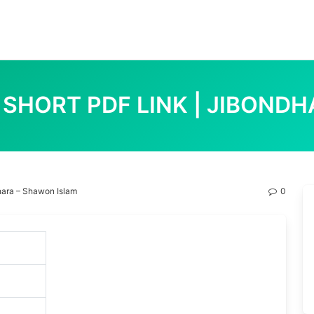
 (রিভিউ) SHORT PDF LINK | JIB
ondhara – Shawon Islam
0