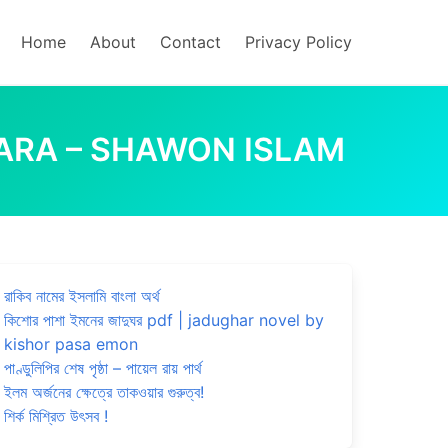
Home
About
Contact
Privacy Policy
ONDHARA – SHAWON ISLAM
রাকিব নামের ইসলামি বাংলা অর্থ
কিশোর পাশা ইমনের জাদুঘর pdf | jadughar novel by
kishor pasa emon
পাণ্ডুলিপির শেষ পৃষ্ঠা – পায়েল রায় পার্থ
ইলম অর্জনের ক্ষেত্রে তাকওয়ার গুরুত্ব!
শির্ক মিশ্রিত উৎসব !