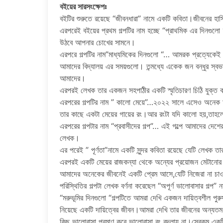
বইয়ের সারসংক্ষেপঃ
বইটির শুরুতে রয়েছে “জীবনধারা” নামে একটি কবিতা।জীবনের হাসি-
এরপরেই বইয়ের প্রথম গল্পটির নাম হচ্ছে “প্রাথমিক এর দিনগুলো 
উঠবে আপনার চোখের সামনে।
এরপরে গল্পটির নাম”মাধ্যমিকের দিনগুলো “… আমরক প্রত্যেকেই ম
আমাদের বিদ্যালয় এর সময়গুলো। তন্মধ্যে একেক জন বন্ধুর স্
আমাদের।
এরপরই লেখক তার একজন সহপাঠীর একটি স্মৃতিচারণ চিঠি যুক্ত
এরপরের গল্পটির নাম ” কালো মেয়ে”…২০২২ সালে এসেও অনেক মা
তার কাছে একটা মেয়ের গায়ের রং।আর রংটা যদি কালো হয়,তাহলে
এরপরের গল্পটার নাম “প্রবাসীদের গল্প”… এই গল্পে আমাদের দেশের স
লেখক।
এর পরেই ” পূর্ণতা”নামে একটি সুন্দর কবিতা রয়েছে যেটি লেখক তা
এরপরই একটি মেয়ের রাজকন্যা থেকে অন্যের প্রয়োজন মেটানোর মেশ
আমাদের অনেকের জীবনেই একটি প্রেম আসে,যেটি নিজেরা না চা
পরিস্থিতির গল্পটা লেখক বর্ণনা করেছেল “অপূর্ণ ভালোবাসার গল্প” 
“মরুভূমির দিনগুলো “গল্পটিতে আমরা দেখি একজন দায়িত্বশীল পুর
নিয়েছে একটি দায়িত্বের জীবন।আমরা দেখি তার জীবনের অন্যতম
কিছু ভালোবাসা প্রমাণ করে ভালোবাসা রং বদলায় না।সেরকম একট