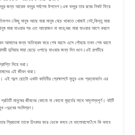
্ধুর জন্য আরেক বন্ধুর সর্বশেষ উপদেশ।এক বন্ধুর তার রবের নিকট ফিরে
তিফলন।কিছু মানুষ আছে যারা মানুষ বেচে থাকতে খোজই নেই,কিন্তু মারা
মানুষ মারা যাওয়ার পর এত আয়োজন না করে,বরং মারা যাওয়ার আগে করলে
াজীবন আমাদের জন্য অতিক্রম করে শেষ বয়সে এসে পৌছায় তখন শেষ বয়সে
য়ী দুনিয়ার মায়া ছেড়ে ওপাড়ে যাওয়ার জন্য দিন গুনে।এই গল্পটিরে
প্রাপ্তি দিয়ে ভরা।
আমাদের এই জীবন ধারা।
এই গল্পে ছোটো একটা কাহিনীর প্রেক্ষাপটে মৃত্যু এবং প্রত্যাবর্তন এর
িটি মানুষের জীবনের কোনো না কোনো মূহুর্তের সাথে সাদৃশস্যপূর্ণ। বইটি
ুখ –দুঃখের সংমিশ্রণ।
ন তার প্রিয়তমা তাকে চিৎকার করে ডেকে বলবে যে ভালোবাসো?সে কি বলবে