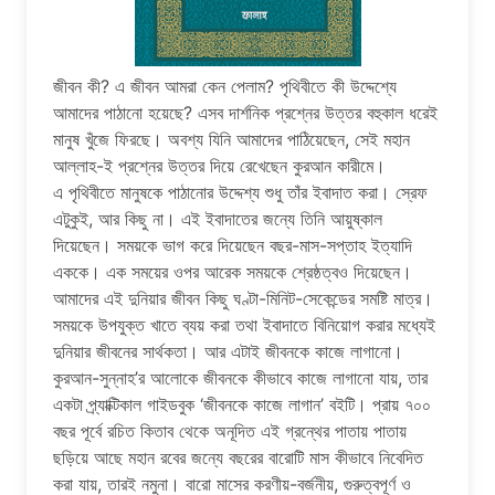
জীবন কী? এ জীবন আমরা কেন পেলাম? পৃথিবীতে কী উদ্দেশ্যে
আমাদের পাঠানো হয়েছে? এসব দার্শনিক প্রশ্নের উত্তর বহুকাল ধরেই
মানুষ খুঁজে ফিরছে। অবশ্য যিনি আমাদের পাঠিয়েছেন, সেই মহান
আল্লাহ-ই প্রশ্নের উত্তর দিয়ে রেখেছেন কুরআন কারীমে।
এ পৃথিবীতে মানুষকে পাঠানোর উদ্দেশ্য শুধু তাঁর ইবাদাত করা। স্রেফ
এটুকুই, আর কিছু না। এই ইবাদাতের জন্যে তিনি আয়ুষ্কাল
দিয়েছেন। সময়কে ভাগ করে দিয়েছেন বছর-মাস-সপ্তাহ ইত্যাদি
এককে। এক সময়ের ওপর আরেক সময়কে শ্রেষ্ঠত্বও দিয়েছেন।
আমাদের এই দুনিয়ার জীবন কিছু ঘণ্টা-মিনিট-সেকেন্ডের সমষ্টি মাত্র।
সময়কে উপযুক্ত খাতে ব্যয় করা তথা ইবাদাতে বিনিয়োগ করার মধ্যেই
দুনিয়ার জীবনের সার্থকতা। আর এটাই জীবনকে কাজে লাগানো।
কুরআন-সুন্নাহ’র আলোকে জীবনকে কীভাবে কাজে লাগানো যায়, তার
একটা প্র্যাক্টিকাল গাইডবুক ‘জীবনকে কাজে লাগান’ বইটি। প্রায় ৭০০
বছর পূর্বে রচিত কিতাব থেকে অনূদিত এই গ্রন্থের পাতায় পাতায়
ছড়িয়ে আছে মহান রবের জন্যে বছরের বারোটি মাস কীভাবে নিবেদিত
করা যায়, তারই নমুনা। বারো মাসের করণীয়-বর্জনীয়, গুরুত্বপূর্ণ ও