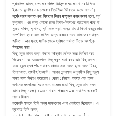
প্রাসঙ্গিক আমল, সেগুলোর দলিল-ভিত্তিক আলোচনা সব মিলিয়ে
ইবাদাত-বন্দেগির এক চমৎকার নির্দেশিকা ‘জীবনকে কাজে লাগান’।
সূর্যের সাথে সালাত এবং সিয়ামের বিধান সম্পৃক্ত করার কারণ
হলো, সূর্য
দৃশ্যমান। এর জন্য কোনো রকম হিসাব-নিকাশের প্রয়োজন পড়ে না।
সুবহে সাদিক, সূর্যোদয়, সূর্য হেলে পড়া, অস্ত যাওয়া কিংবা বস্তুর ছায়া
সমপরিমাণ হওয়া এবং লালিমা অস্ত যাওয়ার সাথে সালাতের ওয়াক্ত
জড়িত। আর সুবহে সাদিক থেকে সূর্যাস্ত পর্যন্ত দিনের অংশটুকু
সিয়ামের সময়।
কিছু হুকুম মানার জন্য বান্দাকে আল্লাহ দৈনিক সময় নির্ধারণ করে
দিয়েছেন। এ সময়গুলোতে কিছু হুকুম মানা ফরয আর কিছু নফল।
ফরয হুকুম হলো পাঁচ ওয়াক্ত সালাত এবং নফল হলো নফল যিকর,
তিলাওয়াত, তাসবীহ ইত্যাদি। আবার চান্দ্রমাস অনুযায়ীও কিছু হুকুম
মানার সময় নির্ধারণ করেছেন। যেমন : সিয়াম, যাকাত এবং হাজ্জ।
এখানেও রমাদানের সিয়াম এবং হাজ্জের মতো কিছু হুকুম মানা ফরয
আবার কিছু নফল। যেমন : শাবান, শাওয়াল এবং সম্মানিত কয়েকটি
মাসের সিয়াম।
কয়েকটি মাসকে তিনি অন্য মাসগুলোর ওপর শ্রেষ্ঠত্ব দিয়েছেন। এ
ব্যাপারে তিনি বলেন,
منها أربعة حرم ذلك الدين القيم فلا تظلموا فيهن