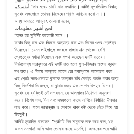
أنفسكم “তার মধ্যে চারটি মাস সম্মানিত। এটিই সুপ্রতিষ্ঠিত বিধান;
সুতরাং এগুলোতে তোমরা নিজেদের প্রতি অবিচার করো না।।
অন্য আয়াতে আল্লাহ তাআলা বলেন,
الحج أشهر معلومات
“হাজ্জ হয় সুনির্দিষ্ট কয়েকটি মাসে।।
আবার কিছু রাত এবং দিনকে অন্যান্য রাত এবং দিনের ওপর শ্রেষ্ঠত্ব
দিয়েছেন। যেমন লাইলাতুল কদরকে হাজার মাস থেকেও বেশি
শ্রেষ্ঠত্বের মর্যাদা দিয়েছেন এবং শপথ করেছেন দশটি রাতের।
নির্ভরযোগ্য মতানুসারে এই দশটি রাত হলো ফুল-হিজ্জাহ মাসের প্রথম
দশ রাত। এ বিষয়ে আল্লাহ চাহেন তো যথাস্থানে আলোচনা করব।
এই শ্রেষ্ঠ সময়গুলোতে বান্দাকে আল্লাহ তাঁর নৈকট্য অর্জন করার জন্য
কিছু নির্দেশনা দিয়েছেন, যা বান্দার জন্য এক গোপন উপহার বিশেষ।
সুতরাং সে ব্যক্তিই সৌভাগ্যবান, যে আল্লাহর নির্দেশনা অনুসরণ
করে। বিশেষ মাস, দিন এবং সময়গুলো কাজে লাগিয়ে নির্ধারিত উপহার
লাভ করে। ফলে জাহান্নাম ও সেখানে থাকা কষ্ট থেকে বেঁচে গিয়ে হয়
চিরসুখী।
তাবিয়ি মুজাহিদ বলেছেন, “প্রতিটি দিন মানুষকে লক্ষ করে বলে, ‘হে
আদম সন্তান! আমি আজ তোমার কাছে এসেছি। আজকের পরে আমি