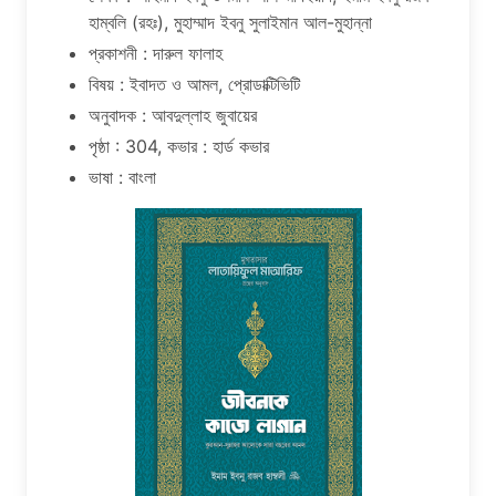
হাম্বলি (রহঃ), মুহাম্মাদ ইবনু সুলাইমান আল-মুহান্না
প্রকাশনী : দারুল ফালাহ
বিষয় : ইবাদত ও আমল, প্রোডাক্টিভিটি
অনুবাদক : আবদুল্লাহ জুবায়ের
পৃষ্ঠা : 304, কভার : হার্ড কভার
ভাষা : বাংলা