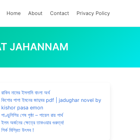
Home
About
Contact
Privacy Policy
 JANNAT JAHANNAM
রাকিব নামের ইসলামি বাংলা অর্থ
কিশোর পাশা ইমনের জাদুঘর pdf | jadughar novel by
kishor pasa emon
পাণ্ডুলিপির শেষ পৃষ্ঠা – পায়েল রায় পার্থ
ইলম অর্জনের ক্ষেত্রে তাকওয়ার গুরুত্ব!
শির্ক মিশ্রিত উৎসব !