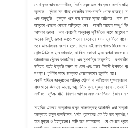
চোখ বুজে ভাবছেন—নীরব, নির্জন সবুজ এক প্রান্তরে আপনি দাঁ
তুলেছে। সুউচ্চ সব গাছে লোভনীয় ফল-ফলাদি পেকে রয়েছে। নানা 
এক অনুভূতি। কুলকুল শব্দে বয়ে চলেছে স্বচ্ছ বারিধারা। নান
বাস্তবে এসবের কোনো অস্তিত্ব নেই। আপনি আছেন সম্পূর্ণ ভি
আপনার কল্পনা। আর এখানেই অন্যান্য সৃষ্টিজীবের সাথে মানুষের পা
অনেক কিছুই কল্পনা করতে পারে। যেকোনো সময় ডুব দিতে পারে ক
তবে আশ্চর্যজনক ব্যাপার হলো, বিশেষ এই কল্পনাশক্তি দিয়েও জান
সৌন্দর্যমণ্ডিত হবে জান্নাত, যা কিনা কোনো হৃদয় কল্পনা করতেও 
জান্নাতের সৌন্দর্য বর্ণনাতীত। এর সুখশান্তি অতুলনীয়। কল্পন
দুনিয়ায় যতই উন্নতি করুক না কেন এবং যতই বিলাসী উপকরণ প্র
নগণ্য। পৃথিবীর সাথে জান্নাত কোনোভাবেই তুলনীয় নয়।
একটি হাদিসে জান্নাতের অনিন্দ্য সৌন্দর্য ও অনিঃশেষ সুখসম্ভারে
বাসস্থানে ঝলমলে আলো, আন্দোলিত ফুল, সুরম্য প্রাসাদ, তরঙ্গায়ি
সজীবতা, সুউচ্চ বাড়ি, নিরাপদ আশ্রয় এবং নয়নাভিরাম ঠিকানার ন
সাহাবিরা একবার আল্লাহর রাসুল সাল্লাল্লাহু আলাইহি ওয়া সাল্ল
আল্লাহর রাসুল বলেছিলেন, ‘সেই প্রাসাদের এক ইট হবে স্বর্ণের;
হবে মুক্তা ও ইয়াকুতের। মাটি হবে জাফরানের। যে সেখানে প্রবে