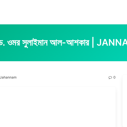
াম : ড. ওমর সুলাইমান আল-আশকার |
nat Jahannam
0