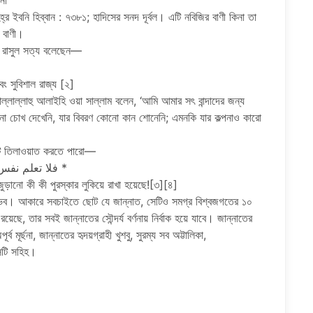
নো
 ইবনি হিব্বান : ৭৩৮১; হাদিসের সনদ দূর্বল। এটি নবিজির বাণী কিনা তা
র বাণী।
র রাসুল সত্য বলেছেন—
ং সুবিশাল রাজ্য [২]
 সাল্লাল্লাহু আলাইহি ওয়া সাল্লাম বলেন, ‘আমি আমার সৎ বান্দাদের জন্য
কোনো চোখ দেখেনি, যার বিবরণ কোনো কান শোনেনি; এমনকি যার কল্পনাও কারো
টি তিলাওয়াত করতে পারো—
فلا تعلم نفس ما أخفي لهم من قرة أعين جزاء بما كانوا يعملون *
ড়ানো কী কী পুরস্কার লুকিয়ে রাখা হয়েছে![৩][৪]
সম্ভব। আকারে সবচাইতে ছোট যে জান্নাত, সেটিও সমগ্র বিশ্বজগতের ১০
়েছে, তার সবই জান্নাতের সৌন্দর্য বর্ণনায় নির্বাক হয়ে যাবে। জান্নাতের
ব মূর্ছনা, জান্নাতের হৃদয়গ্রাহী খুশবু, সুরম্য সব অট্টালিকা,
সটি সহিহ।