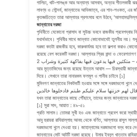
গালিচা, খাট-পালঙ্ক আর অন্যান্য আসবাব, অন্তর শীতলকারী ঝরনাধ
লাবণ্য ও সৌন্দর্য, জান্নাতের আভিজাত্য, এর শান-শওকত, এর জাঁক
কৃতজ্ঞচিত্তে তারা আল্লাহর প্রশংসায় বলে উঠবে, ‘আলহামদুলিল্
জান্নাতের দরজা
পৃথিবীতে যেকোনো প্রাসাদ বা সুউচ্চ ভবনে রাজকীয় প্রবেশদ্বার 
যথার্থভাবে। পৃথিবীর সাথে জান্নাত কোনোভাবেই তুলনীয় নয়। শুধু 
দরজা কতটা রাজকীয় হবে, কারুকার্যময় হবে তা কল্পনা করাও কোনো
রয়েছে বেশ কয়েকটি দরজা। আল্লাহর প্রিয় বান্দা ও ফেরেশত
متكئين فيها يدعون فيها بفاكهة كثيرة وشراب 2
আর মুত্তাকিদের জন্য রয়েছে উত্তম আবাস — চিরস্থায়ী জান্
দিয়ে। সেখানে তারা নানারকম ফলমূল ও পানীয় চাইবে [১]
মুমিনগণ জান্নাতের নিকটবর্তী হওয়ার সঙ্গে সঙ্গে দরজাগুলো খু
যখন তারা জান্নাতের কাছে পৌঁছাবে, তাদের জন্য জান্নাতের দরজ
[১] সুরা সাদ, আয়াত : ৪৯-৫১
প্রতি সালাম। তোমরা সুখী হও এবং জান্নাতে প্রবেশ করো স্থায়
আবু হুরায়রা রাযিয়াল্লাহু আনহু থেকে বর্ণিত, আল্লাহর রাসুল সাল
দরজাগুলো খুলে দেওয়া হয়। জাহান্নামের দরজাগুলো বন্ধ করে দে
জান্নাতের মোট আটটি দরজা রয়েছে। উমার ইবনুল খাত্তাব রাযিয়াল্