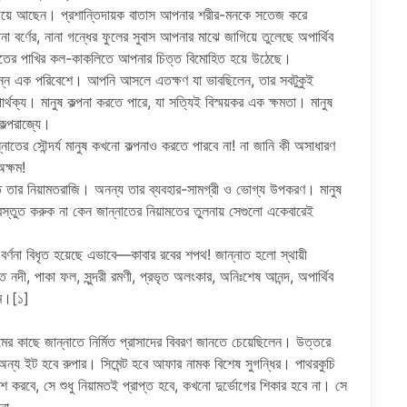
ড়িয়ে আছেন। প্রশান্তিদায়ক বাতাস আপনার শরীর-মনকে সতেজ করে
বর্ণের, নানা গন্ধের ফুলের সুবাস আপনার মাঝে জাগিয়ে তুলেছে অপার্থিব
া জাতের পাখির কল-কাকলিতে আপনার চিত্ত বিমোহিত হয়ে উঠেছে।
ন্ন এক পরিবেশে। আপনি আসলে এতক্ষণ যা ভাবছিলেন, তার সবটুকুই
র্থক্য। মানুষ কল্পনা করতে পারে, যা সত্যিই বিস্ময়কর এক ক্ষমতা। মানুষ
ল্পরাজ্যে।
্নাতের সৌন্দর্য মানুষ কখনো কল্পনাও করতে পারবে না! না জানি কী অসাধারণ
অক্ষম!
াতীত তার নিয়ামতরাজি। অনন্য তার ব্যবহার-সামগ্রী ও ভোগ্য উপকরণ। মানুষ
স্তুত করুক না কেন জান্নাতের নিয়ামতের তুলনায় সেগুলো একেবারেই
র বর্ণনা বিধৃত হয়েছে এভাবে—কাবার রবের শপথ! জান্নাত হলো স্থায়ী
ত নদী, পাকা ফল, সুন্দরী রমণী, প্রভৃত অলংকার, অনিঃশেষ আনন্দ, অপার্থিব
াম।[১]
ামের কাছে জান্নাতে নির্মিত প্রাসাদের বিবরণ জানতে চেয়েছিলেন। উত্তরে
 অন্য ইট হবে রুপার। সিমেন্ট হবে আফার নামক বিশেষ সুগন্ধির। পাথরকুচি
শ করবে, সে শুধু নিয়ামতই প্রাপ্ত হবে, কখনো দুর্ভোগের শিকার হবে না। সে