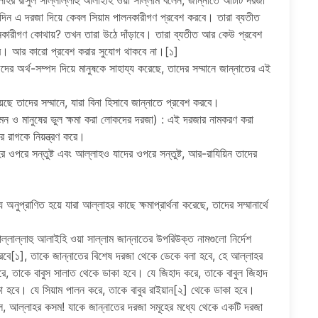
্লাহর রাসুল সাল্লাল্লাহু আলাইহি ওয়া সাল্লাম বলেন, জান্নাতে আটটি দরজা
 দিন এ দরজা দিয়ে কেবল সিয়াম পালনকারীগণ প্রবেশ করবে। তারা ব্যতীত
কারীগণ কোথায়? তখন তারা উঠে দাঁড়াবে। তারা ব্যতীত আর কেউ প্রবেশ
হবে। আর কারো প্রবেশ করার সুযোগ থাকবে না।[১]
েদের অর্থ-সম্পদ দিয়ে মানুষকে সাহায্য করেছে, তাদের সম্মানে জান্নাতের এই
ছে তাদের সম্মানে, যারা বিনা হিসাবে জান্নাতে প্রবেশ করবে।
মন ও মানুষের ভুল ক্ষমা করা লোকদের দরজা) : এই দরজার নামকরণ করা
র রাগকে নিয়ন্ত্রণ করে।
্লাহর ওপরে সন্তুষ্ট এবং আল্লাহও যাদের ওপরে সন্তুষ্ট, আর-রাযিয়িন তাদের
অনুপ্রাণিত হয়ে যারা আল্লাহর কাছে ক্ষমাপ্রার্থনা করেছে, তাদের সম্মানার্থে
সাল্লাল্লাহু আলাইহি ওয়া সাল্লাম জান্নাতের উপরিউক্ত নামগুলো নির্দেশ
 করবে[১], তাকে জান্নাতের বিশেষ দরজা থেকে ডেকে বলা হবে, হে আল্লাহর
রে, তাকে বাবুস সালাত থেকে ডাকা হবে। যে জিহাদ করে, তাকে বাবুল জিহাদ
া হবে। যে সিয়াম পালন করে, তাকে বাবুর রাইয়ান[২] থেকে ডাকা হবে।
াসুল, আল্লাহর কসম! যাকে জান্নাতের দরজা সমূহের মধ্যে থেকে একটি দরজা