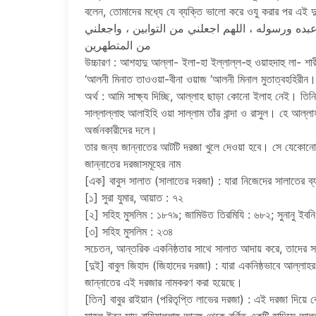
বলেন, তোমাদের মধ্যে যে ব্যক্তি ভালো করে ওযু করার পর এই
عبده ورسوله ، اللهم اجعلني من التوابين ، واجعلني
من المتطهرين
উচ্চারণ : আশহাদু আল্লা- ইলা-হা ইল্লাল্ল-হু ওয়াহদাহু লা- শারীক
‘আলনী মিনাত তাওওয়া-বীনা ওয়াজ ‘আলনী মিনাল মুতাত্বহহিরীন।
অর্থ : আমি সাক্ষ্য দিচ্ছি, আল্লাহ ছাড়া কোনো ইলাহ নেই। তিন
সাল্লাল্লাহু আলাইহি ওয়া সাল্লাম তাঁর বান্দা ও রাসুল। হে আল্
অর্জনকারীদের দলে।
তার জন্য জান্নাতের আটটি দরজা খুলে দেওয়া হবে। সে যেকোনো
জান্নাতের দরজাসমূহের নাম
[এক] বাবুস সালাত (সালাতের দরজা) : যারা নিজেদের সালাতের ব্য
[১] সুরা যুমার, আয়াত : ৭২
[২] সহিহ মুসলিম : ১৮৭৯; জামিউত তিরমিযি : ৬৮২; সুনানু ইবন
[৩] সহিহ মুসলিম : ২৩৪
সচেতন, আন্তরিক একনিষ্ঠতার সাথে সালাত আদায় করে, তাদের সম
[দুই] বাবুল জিহাদ (জিহাদের দরজা) : যারা একনিষ্ঠভাবে আল্লাহ
জান্নাতের এই দরজার নামকরণ করা হয়েছে।
[তিন] বাবুর রাইয়ান (পরিতৃপ্তি লাভের দরজা) : এই দরজা দিয়ে