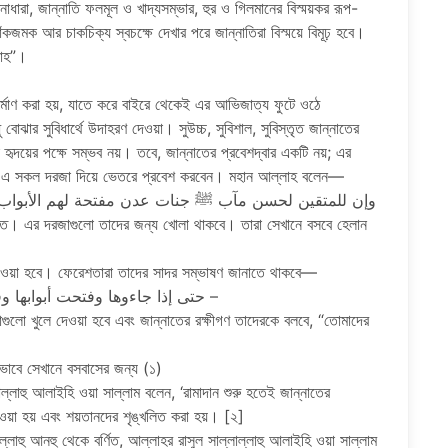
ারা, জান্নাতি ফলমূল ও খাদ্যসম্ভার, হুর ও গিলমানের বিস্ময়কর রূপ-
জমক আর চাকচিক্য স্বচক্ষে দেখার পরে জান্নাতিরা বিস্ময়ে বিমূঢ় হবে।
লাহ”।
নির্মাণ করা হয়, যাতে করে বাইরে থেকেই এর আভিজাত্য ফুটে ওঠে
বোঝার সুবিধার্থে উদাহরণ দেওয়া। সুউচ্চ, সুবিশাল, সুবিস্তৃত জান্নাতের
 হৃদয়ের পক্ষে সম্ভব নয়। তবে, জান্নাতের প্রবেশদ্বার একটি নয়; এর
াগণ এ সকল দরজা দিয়ে ভেতরে প্রবেশ করবেন। মহান আল্লাহ বলেন—
وإن للمتقين لحسن مآب ﷺ جنات عدن مفتحة لهم الأبواب – 
নাত। এর দরজাগুলো তাদের জন্য খোলা থাকবে। তারা সেখানে বসবে হেলান
লে দেওয়া হবে। ফেরেশতারা তাদের সাদর সম্ভাষণ জানাতে থাকবে—
حتى إذا جاءوها وفتحت أبوابها وقال لهم خزنتها سلام عليكم طبتم فادخلوها خالدين –
াগুলো খুলে দেওয়া হবে এবং জান্নাতের রক্ষীগণ তাদেরকে বলবে, “তোমাদের
ীভাবে সেখানে বসবাসের জন্য (১)
্লাল্লাহু আলাইহি ওয়া সাল্লাম বলেন, ‘রামাদান শুরু হতেই জান্নাতের
ওয়া হয় এবং শয়তানদের শৃঙ্খলিত করা হয়। [২]
লাহু আনহু থেকে বর্ণিত, আল্লাহর রাসুল সাল্লাল্লাহু আলাইহি ওয়া সাল্লাম