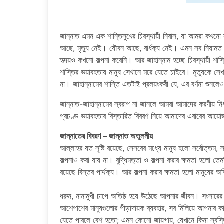
জান্নাত এমন এক শান্তিসুখের চিরস্থায়ী নিবাস, যা আমরা কখনো
আছে, মৃত্যু নেই। যৌবন আছে, বার্ধক্য নেই। এমন সব নিয়াম
হৃদয়ও কখনো কল্পনা করেনি। আর জাহান্নাম হচ্ছে চিরস্থায়ী শা
শাস্তির ভয়াবহতায় মানুষ সেখানে মরে যেতে চাইবে। মৃত্যুকে 
না। জাহান্নামের শাস্তি এতটাই প্রলয়ংকরী যে, এর বর্ণনা শুনলেও
জান্নাত-জাহান্নামের স্বরূপ না জানলে আমরা আমাদের করণীয় নি
প্রচণ্ড ভয়াবহতার বিস্তারিত বিবরণ নিয়ে আমাদের এবারের আয়ো
জান্নাতের বিবরণ – জান্নাত অতুলনীয়
আল্লাহর যত সৃষ্টি রয়েছে, সেসবের মধ্যে মানুষ হলো সর্বোত্তম, সর্ব
কল্পনাও করা যায় না। বুদ্ধিমত্তা ও কল্পনা করার ক্ষমতা হলো তেমন
রয়েছে বিস্তর পার্থক্য। আর কল্পনা করার ক্ষমতা হলো মানুষের 
ধরুন, নানামুখী চাপে অতিষ্ঠ হয়ে উঠেছে আপনার জীবন। সংসারের 
আশেপাশের মানুষগুলোর পীড়াদায়ক ব্যবহার, সব মিলিয়ে আপনার কা
যেতে পারলে বেশ হতো; এমন কোনো জায়গায়, যেখানে কিনা স্বস্তি