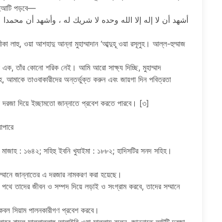
 দুআটি পড়বে—
أشهد أن لا إله إلا الله وحده لا شريك له ، وأشهد أن محمدا 
া লাহু, ওয়া আশহাদু আন্না মুহাম্মাদান ‘আব্দুহূ ওয়া রসূলুহ। আল্ল-হুম্মাজ
ি এক, তাঁর কোনো শরিক নেই। আমি আরো সাক্ষ্য দিচ্ছি, মুহাম্মাদ
লাহ, আমাকে তাওবাকারীদের অন্তর্ভুক্ত করুন এবং জায়গা দিন পবিত্রতা
 দরজা দিয়ে ইচ্ছামতো জান্নাতে প্রবেশ করতে পারবে। [৩]
াপারে
ি মাজাহ : ১৬৪২; সহিহু ইবনি খুযাইমা : ১৮৮২; হাদিসটির সনদ সহিহ।
্মানে জান্নাতের এ দরজার নামকরণ করা হয়েছে।
র পথে তাদের জীবন ও সম্পদ দিয়ে লড়াই ও সংগ্রাম করবে, তাদের সম্মানে
 কেবল সিয়াম পালনকারীগণ প্রবেশ করবে।