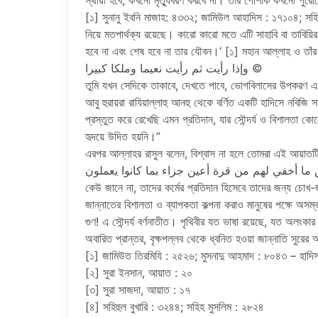
স্থায়ী হবে, কখনো মৃত্যুবরণ করবে না। তার পোশাক কখনো পুরো
[১] সুনানু ইবনি মাজাহ: ৪৩৩২; জামিউল আহাদিস : ১৭১০৪; সহিহ্র
নিয়ে মতপার্থক্য রয়েছে। কারো কারো মতে এটি সাহাবি বা তাবিয়ি
হবে না এবং শেষ হবে না তার যৌবন।’ [১] মহান আল্লাহ ও তাঁ
وإذا رأيت ثم رأيت نعيما وملكا كبيرا ©
তুমি যখন সেদিকে তাকাবে, দেখতে পাবে, ভোগবিলাসের উপকরণ এব
আবু হুরায়রা রাযিয়াল্লাহু আনহু থেকে বর্ণিত একটি হাদিসে নবিজি
প্রস্তুত করে রেখেছি এমন প্রতিদান, যার সৌন্দর্য ও বিশালতা 
হৃদয়ে উদিত হয়নি।”
এরপর আল্লাহর রাসুল বলেন, বিশ্বাস না হলে তোমরা এই আয়াত
কেউ জানে না, তাদের কর্মের প্রতিদান হিসেবে তাদের জন্য চোখ-জু
জান্নাতের বিশালতা ও ব্যাপকতা কল্পনা করাও মানুষের পক্ষে অ
গুণ! এ সৌন্দর্য বর্ণনাতীত। পৃথিবীর যত ভাষা রয়েছে, যত অলংকার রয
অবারিত প্রান্তর, বৃক্ষপল্লব থেকে ধ্বনিত হওয়া জান্নাতি সুরের অপূর্
[১] জামিউত তিরমিযি : ২৫২৬; মুসনাদু আহমাদ : ৮০৪৩ – হাদি
[২] সুরা ইনসান, আয়াত : ২০
[৩] সুরা সাজদা, আয়াত : ১৭
[৪] সহিহুল বুখারি : ৩২৪৪; সহিহ মুসলিম : ২৮২৪