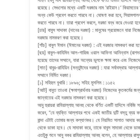
সাহল ইবনু সাদ রাযিয়াল্লাহু আনহু থেকে বর্ণিত একটি হাদিসে আল
রয়েছে। সেগুলোর মধ্যে একটি দরজার নাম ‘রাইয়ান।’ কিয়ামতের
অন্য কেউ প্রবেশ করতে পারবে না। ঘোষণা করা হবে, সিয়ামপালন
করতে পারবে না। তারা প্রবেশ করলে, দরজা বন্ধ করে দেওয়া 
[চার] বাবুস সাদাকা (দানের দরজা) : মানুষের প্রয়োজনে যারা নিজ
দরজার নামকরণ করা হয়েছে।
[পাঁচ] বাবুল ঈমান (ঈমানের দরজা) : এই দরজার নামকরণ করা হয়ে
[ছয়] বাবুল-কাযিমিন আল-গায়িজ ওয়াল আফিনা আনিন্নাস (রাগদ
হয়েছে তাদের সম্মানে, যারা অন্যের ভুলকে ক্ষমা করে এবং নিজেদে
[সাত] বাবুর-রাযিয়িন (সন্তুষ্টদের দরজা) : যারা সর্বাবস্থায় আল
সম্মানে নির্মিত দরজা।
[১] সহিহুল বুখারি : ১৮৯৬; সহিহ মুসলিম : ১১৫২
[আট] বাবুত তাওবা (ক্ষমাপ্রার্থনার দরজা) নিজেদের কৃতকর্মের জন্য 
জান্নাতের এই দরজার নামকরণ করা হয়েছে।
আবু হুরায়রা রাযিয়াল্লাহু আনহু থেকে বর্ণিত একটি হাদিসে নবিজি 
করেন, “যে ব্যক্তি আল্লাহর পথে একই জাতীয় দুটি বস্তু ব্যয়
বান্দা এটাই তোমার জন্য কল্যাণকর। যে নিয়মিত সালাত আদায় ক
থেকে ডাকা হবে। যে সাদাকা করে, তাকে বাবুস সাদাকা থেকে ডাক
এতটুকু শুনে আবু বকর রাযিয়াল্লাহু আনহু বলেন, হে আল্লাহর র