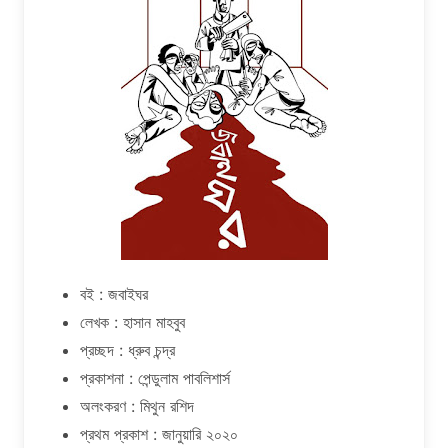
বই : জবাইঘর
লেখক : হাসান মাহবুব
প্রচ্ছদ : ধ্রুব চন্দ্র
প্রকাশনা : পেন্ডুলাম পাবলিশার্স
অলংকরণ : মিথুন রশিদ
প্রথম প্রকাশ : জানুয়ারি ২০২০