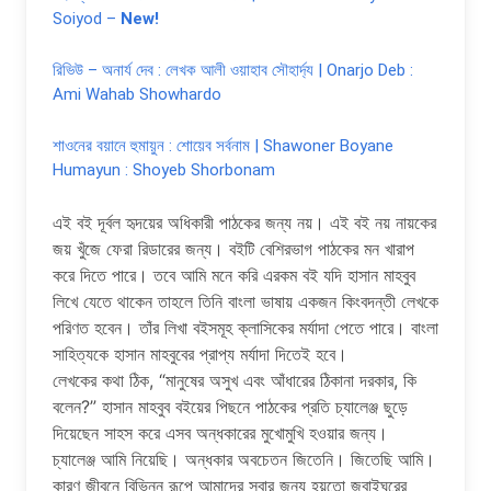
Soiyod –
New!
রিভিউ – অনার্য দেব : লেখক আলী ওয়াহাব সৌহার্দ্য | Onarjo Deb :
Ami Wahab Showhardo
শাওনের বয়ানে হুমায়ুন : শোয়েব সর্বনাম | Shawoner Boyane
Humayun : Shoyeb Shorbonam
এই ব‌ই দূর্বল হৃদয়ের অধিকারী পাঠকের জন্য নয়। এই ব‌ই নয় নায়কের
জয় খুঁজে ফেরা রিডারের জন্য। ব‌ইটি বেশিরভাগ পাঠকের মন খারাপ
করে দিতে পারে। তবে আমি মনে করি এরকম ব‌ই যদি হাসান মাহবুব
লিখে যেতে থাকেন তাহলে তিনি বাংলা ভাষায় একজন কিংবদন্তী লেখকে
পরিণত হবেন। তাঁর লিখা ব‌ইসমূহ ক্লাসিকের মর্যাদা পেতে পারে। বাংলা
সাহিত্যকে হাসান মাহবুবের প্রাপ্য মর্যাদা দিতেই হবে।
লেখকের কথা ঠিক, “মানুষের অসুখ এবং আঁধারের ঠিকানা দরকার, কি
বলেন?” হাসান মাহবুব ব‌ইয়ের পিছনে পাঠকের প্রতি চ্যালেঞ্জ ছুড়ে
দিয়েছেন সাহস করে এসব অন্ধকারের মুখোমুখি হ‌ওয়ার জন্য।
চ্যালেঞ্জ আমি নিয়েছি। অন্ধকার অবচেতন জিতেনি। জিতেছি আমি।
কারণ জীবনে বিভিন্ন রূপে আমাদের সবার জন্য হয়তো জবাইঘরের