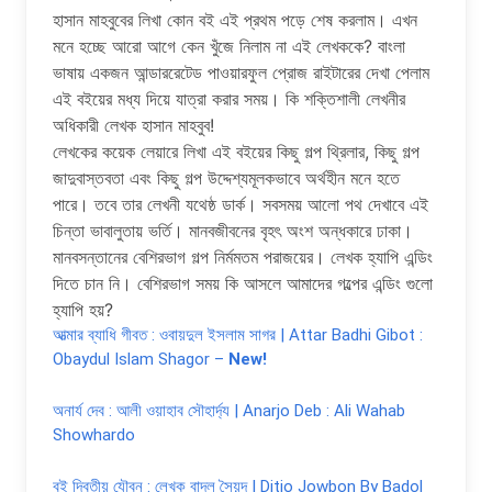
হাসান মাহবুবের লিখা কোন ব‌ই এই প্রথম পড়ে শেষ করলাম। এখন
মনে হচ্ছে আরো আগে কেন খুঁজে নিলাম না এই লেখককে? বাংলা
ভাষায় একজন আন্ডাররেটেড পাওয়ারফুল প্রোজ রাইটারের দেখা পেলাম
এই ব‌ইয়ের মধ্য দিয়ে যাত্রা করার সময়। কি শক্তিশালী লেখনীর
অধিকারী লেখক হাসান মাহবুব!
লেখকের কয়েক লেয়ারে লিখা এই ব‌ইয়ের কিছু গল্প থ্রিলার, কিছু গল্প
জাদুবাস্তবতা এবং কিছু গল্প উদ্দেশ্যমূলকভাবে অর্থহীন মনে হতে
পারে। তবে তার লেখনী যথেষ্ঠ ডার্ক। সবসময় আলো পথ দেখাবে এই
চিন্তা ভাবালুতায় ভর্তি। মানবজীবনের বৃহৎ অংশ অন্ধকারে ঢাকা।
মানবসন্তানের বেশিরভাগ গল্প নির্মমতম পরাজয়ের। লেখক হ্যাপি এন্ডিং
দিতে চান নি। বেশিরভাগ সময় কি আসলে আমাদের গল্পের এন্ডিং গুলো
হ্যাপি হয়?
আত্মার ব্যাধি গীবত : ওবায়দুল ইসলাম সাগর | Attar Badhi Gibot :
Obaydul Islam Shagor –
New!
অনার্য দেব : আলী ওয়াহাব সৌহার্দ্য | Anarjo Deb : Ali Wahab
Showhardo
বই দ্বিতীয় যৌবন : লেখক বাদল সৈয়দ | Ditio Jowbon By Badol