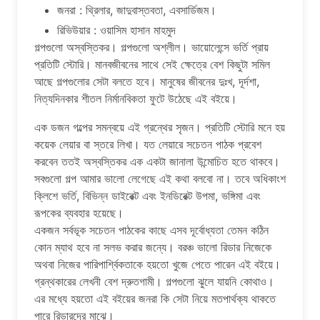
জনরা : থ্রিলার, জাদুবাস্তবতা, এবসার্ডিজম।
রিভিউয়ার : ওয়াসিম হাসান মাহমুদ
গল্পগুলো অস্বস্তিকর। গল্পগুলো অশ্লীল। ভায়োলেন্সে ভর্তি প্রায়
প্রতিটি স্টোরি। মানবজীবনের সাথে সেই ক্ষেত্রে বেশ কিছুটা সমিল
আছে গল্পগুলোর সেটা বলতে হবে। মানুষের জীবনের দুঃখ, দূর্দশা,
নিত্যদিনকার শীতল নির্মানবিকতা ফুটে উঠেছে এই ব‌ইয়ে‌।
এক ডজন গল্পের সমন্বয়ে এই গ্রন্থের সৃজন। প্রতিটি স্টোরি মনে হয়
কয়েক লেয়ার বা স্তরে লিখা। যত লেয়ারে সচেতন পাঠক প্রবেশ
করবেন তত‌ই অস্বস্তিকর এক একটা জানালা উন্মোচিত হতে থাকবে।
সবগুলো গল্প আমার ভালো লেগেছে এই কথা বলবো না। তবে অধিকাংশ
ক্লিশে ভর্তি, বিভিন্ন ডাইরেক্ট এবং ইনডিরেক্ট উপমা, ভঙ্গিমা এবং
রূপকের ব্যবহার হয়েছে।
একজন সর্বভূক সচেতন পাঠকের কাছে এসব দূর্বোধ্যতা তেমন কঠিন
কোন ম্যাথ হবে না সলভ করার জন্যে। বরঞ্চ ভালো রিডার নিজেকে
অথবা নিজের পারিপার্শ্বিকতাকে হয়তো খুজে পেতে পারেন এই ব‌ইয়ে।
গ্রন্থকারের লেখনী বেশ দ্রুতগামী। গল্পগুলো ঝুলে যায়নি কোথাও।
এর মধ্যে হয়তো এই ব‌ইয়ের জনরা কি সেটা নিয়ে মতপার্থক্য থাকতে
পারে রিডারদের মাঝে।