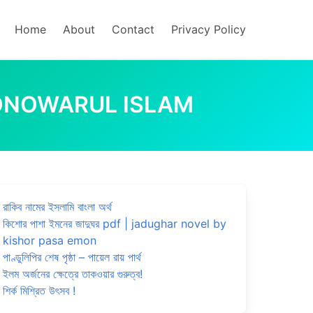
Home
About
Contact
Privacy Policy
 : MONOWARUL ISLAM
রাকিব নামের ইসলামি বাংলা অর্থ
কিশোর পাশা ইমনের জাদুঘর pdf | jadughar novel by
kishor pasa emon
পাণ্ডুলিপির শেষ পৃষ্ঠা – পায়েল রায় পার্থ
ইলম অর্জনের ক্ষেত্রে তাকওয়ার গুরুত্ব!
শির্ক মিশ্রিত উৎসব !