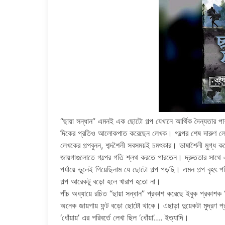
“ছায়া সন্ধান” এমনই এক ছোটো গল্প যেখানে আর্থিক দৈন্যতার প
দিকের প্রতিও আলোকপাত করেছেন লেখক। গল্পের শেষ দারুণ লেগে
লেখকের গল্পবুনন, শব্দশৈলী সবসময়ই চমৎকার। ভাষাশৈলী মুগ্ধ 
জায়গাগুলোতে গল্পের গতি শ্লথ করতে পারতেন। দ্রুততার সাথে এ
পর্যায়ে ভুলেই গিয়েছিলাম যে ছোটো গল্প পড়ছি। এমন গল্প বৃহ
গল্প আরেকটু বড়ো হলে খারাপ হতো না।
পাঁচ অধ্যায়ে রচিত “ছায়া সন্ধান” প্রকাশ করেছে ইবুক প্রকাশ
অনেক জায়গায় ফন্ট বড়ো ছোটো থাকে। এছাড়া দুয়েকটা মুদ্রণ প্
‘ধোঁয়ায়’ এর পরিবর্তে লেখা ছিল ‘ধোঁয়া’…. ইত্যাদি।