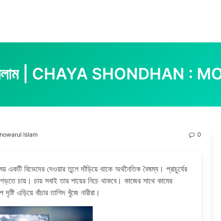
োয়ারুল ইসলাম | CHAYA SHONDHAN
 Monowarul Islam
0
় একটি বিভেদের দেওয়ার তুলে দাঁড়িয়ে থাকে অর্থনৈতিক বৈষম্য। প্রাচুর্যের
ড়তে চায়। চায় সবাই তার পায়ের নিচে থাকবে। কাজের সাথে কামের
্টি এড়িয়ে বাঁচার তাগিদ খুঁজে নারীরা।