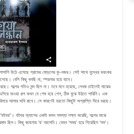
াশাপাশি উঠে এসেছে গ্রামের মোড়লের কু-নজর। সেই সাথে যুদ্ধের ভয়ংকর
ছে। বেশি কিছু বলছি না, স্পয়লার হয়ে যাবে।
করেছে। গল্পের গতিও মন্দ ছিল না। তবে মনে হয়েছে, লেখক চাইলেই মাঝের
গিয়ে যাওয়া গল্প কখন যে শেষ হয়ে গেল, ঠিক বুঝে উঠতে পারিনি। এক
ৎ পরিসরে আসার দাবি রাখে। সে কারণেই হয়তো কিছুটা অপ্রাপ্তি ঘিরে ধরছে।
ক “বইঘর”। বইঘর অ্যাপের একটা কমন সমস্যা লক্ষ্য করেছি, গল্পের মাঝে
রমাদ ছিল। কিছু জায়গায় ‘য়’ আসেনি। যেমন ‘সময়’ হয়ে গিয়েছিল ‘সম’।