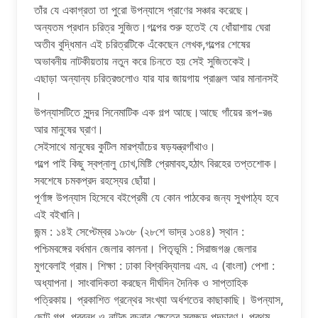
তাঁর যে একাগ্রতা তা পুরো উপন্যাসে প্রাণের সঞ্চার করেছে।
অন্যতম প্রধান চরিত্র সুজিত।গল্পের শুরু হতেই যে ধোঁয়াশায় ঘেরা
অতীব বুদ্ধিমান এই চরিত্রটিকে এঁকেছেন লেখক,গল্পের শেষের
অভাবনীয় নাটকীয়তায় নতুন করে চিনতে হয় সেই সুজিতকেই।
এছাড়া অন্যান্য চরিত্রগুলোও যার যার জায়গায় প্রাঞ্জল আর মানানসই
।
উপন্যাসটিতে সুন্দর সিনেমাটিক এক গল্প আছে।আছে গাঁয়ের রূপ-রঙ
আর মানুষের ঘ্রাণ।
সেইসাথে মানুষের কুটিল মারপ্যাঁচের ষড়যন্ত্রগাঁথাও।
গল্পে পাই কিছু স্বপ্নালু চোখ,মিষ্টি প্রেমাবহ,হঠাৎ বিরহের তপ্তশোক।
সবশেষে চমকপ্রদ রহস্যের ছোঁয়া।
পূর্ণাঙ্গ উপন্যাস হিসেবে বইপ্রেমী যে কোন পাঠকের জন্য সুখপাঠ্য হবে
এই বইখানি।
জন্ম : ১৪ই সেপ্টেম্বর ১৯৩৮ (২৮শে ভাদ্র ১৩৪৪) স্থান :
পশ্চিমবঙ্গের বর্ধমান জেলার কালনা। পিতৃভূমি : সিরাজগঞ্জ জেলার
মুগবেলাই গ্রাম। শিক্ষা : ঢাকা বিশ্ববিদ্যালয় এম. এ (বাংলা) পেশা :
অধ্যাপনা। সাংবাদিকতা করছেন দীর্ঘদিন দৈনিক ও সাপ্তাহিক
পত্রিকায়। প্রকাশিত গ্রন্থের সংখ্যা অর্ধশতের কাছাকাছি। উপন্যাস,
ছােট গল্প, প্রবন্ধ ও নাটক রচনার ক্ষেত্রে স্বচ্ছন্দ পদচারণ। প্রথম