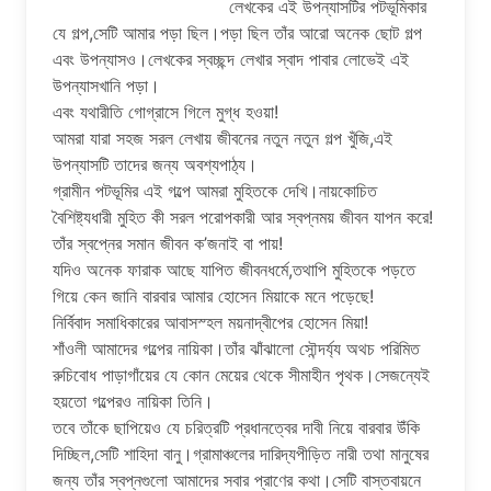
লেখকের এই উপন্যাসটির পটভূমিকার
যে গল্প,সেটি আমার পড়া ছিল।পড়া ছিল তাঁর আরো অনেক ছোট গল্প
এবং উপন্যাসও।লেখকের স্বচ্ছন্দ লেখার স্বাদ পাবার লোভেই এই
উপন্যাসখানি পড়া।
এবং যথারীতি গোগ্রাসে গিলে মুগ্ধ হওয়া!
আমরা যারা সহজ সরল লেখায় জীবনের নতুন নতুন গল্প খুঁজি,এই
উপন্যাসটি তাদের জন্য অবশ্যপাঠ্য।
গ্রামীন পটভূমির এই গল্পে আমরা মুহিতকে দেখি।নায়কোচিত
বৈশিষ্ট্যধারী মুহিত কী সরল পরোপকারী আর স্বপ্নময় জীবন যাপন করে!
তাঁর স্বপ্নের সমান জীবন ক’জনাই বা পায়!
যদিও অনেক ফারাক আছে যাপিত জীবনধর্মে,তথাপি মুহিতকে পড়তে
গিয়ে কেন জানি বারবার আমার হোসেন মিয়াকে মনে পড়েছে!
নির্বিবাদ সমাধিকারের আবাসস্হল ময়নাদ্বীপের হোসেন মিয়া!
শাঁওলী আমাদের গল্পের নায়িকা।তাঁর ঝাঁঝালো সৌন্দর্য্য অথচ পরিমিত
রুচিবোধ পাড়াগাঁয়ের যে কোন মেয়ের থেকে সীমাহীন পৃথক।সেজন্যেই
হয়তো গল্পেরও নায়িকা তিনি।
তবে তাঁকে ছাপিয়েও যে চরিত্রটি প্রধানত্বের দাবী নিয়ে বারবার উঁকি
দিচ্ছিল,সেটি শাহিদা বানু।গ্রামাঞ্চলের দারিদ্যপীড়িত নারী তথা মানুষের
জন্য তাঁর স্বপ্নগুলো আমাদের সবার প্রাণের কথা।সেটি বাস্তবায়নে