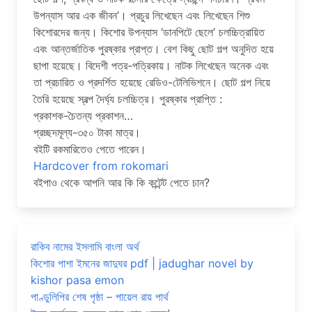
উপন্যাস আর এক জীবন’। প্রচুর লিখেছেন এবং লিখেছেন শিশু
কিশােরদের জন্য। কিশাের উপন্যাস ‘ডানপিটে ছেলে’ চলচ্চিত্রায়িত
এবং আন্তর্জাতিক পুরষ্কার প্রাপ্ত। বেশ কিছু ছােট গল্প অনুদিত হয়ে
ছাপা হয়েছে। বিদেশী পত্র-পত্রিকায়। নাটক লিখেছেন অনেক এবং
তা প্রচারিত ও প্রদর্শিত হয়েছে রেডিও-টেলিভিশনে। ছােট গল্প নিয়ে
তৈরি হয়েছে স্বল্প দৈর্ঘ্য চলচ্চিত্র। পুরষ্কার প্রাপ্তি :
প্রকাশক-চৈতন্য প্রকাশন…
প্রচ্ছদমূল্য-৩৫০ টাকা মাত্র।
বইটি রকমারিতেও পেতে পারেন।
Hardcover from rokomari
বইপাও থেকে আপনি আর কি কি কন্টেন্ট পেতে চান?
রাকিব নামের ইসলামি বাংলা অর্থ
কিশোর পাশা ইমনের জাদুঘর pdf | jadughar novel by
kishor pasa emon
পাণ্ডুলিপির শেষ পৃষ্ঠা – পায়েল রায় পার্থ