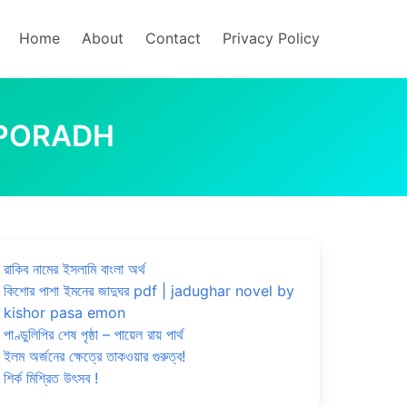
Home
About
Contact
Privacy Policy
INTAPORADH
রাকিব নামের ইসলামি বাংলা অর্থ
কিশোর পাশা ইমনের জাদুঘর pdf | jadughar novel by
kishor pasa emon
পাণ্ডুলিপির শেষ পৃষ্ঠা – পায়েল রায় পার্থ
ইলম অর্জনের ক্ষেত্রে তাকওয়ার গুরুত্ব!
শির্ক মিশ্রিত উৎসব !