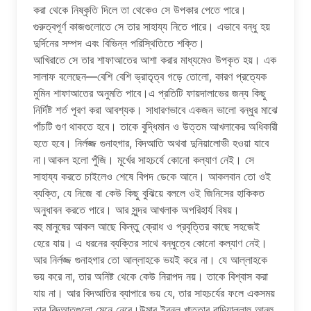
করা থেকে নিষ্কৃতি দিলে তা থেকেও সে উপকার পেতে পারে।
গুরুত্বপূর্ণ কাজগুলোতে সে তার সাহায্য নিতে পারে। এভাবে বন্ধু হয়
দুর্দিনের সম্পদ এবং বিভিন্ন পরিস্থিতিতে শক্তি।
আখিরাতে সে তার শাফাআতের আশা করার মাধ্যমেও উপকৃত হয়। এক
সালাফ বলেছেন—বেশি বেশি ভ্রাতৃত্ব গড়ে তোলো, কারণ প্রত্যেক
মুমিন শাফাআতের অনুমতি পাবে।এ প্রতিটি ফায়দালাভের জন্য কিছু
নির্দিষ্ট শর্ত পূরণ করা আবশ্যক। সাধারণভাবে একজন ভালো বন্ধুর মাঝে
পাঁচটি গুণ থাকতে হবে। তাকে বুদ্ধিমান ও উত্তম আখলাকের অধিকারী
হতে হবে। নির্লজ্জ গুনাহগার, বিদআতি অথবা দুনিয়ালোভী হওয়া যাবে
না।আকল হলো পুঁজি। মূর্খের সাহচর্যে কোনো কল্যাণ নেই। সে
সাহায্য করতে চাইলেও শেষে বিপদ ডেকে আনে। আকলবান তো ওই
ব্যক্তি, যে নিজে বা কেউ কিছু বুঝিয়ে বললে ওই জিনিসের হাকিকত
অনুধাবন করতে পারে। আর সুন্দর আখলাক অপরিহার্য বিষয়।
বহু মানুষের আকল আছে কিন্তু ক্রোধ ও প্রবৃত্তির কাছে সহজেই
হেরে যায়। এ ধরনের ব্যক্তির সাথে বন্ধুত্বে কোনো কল্যাণ নেই।
আর নির্লজ্জ গুনাহগার তো আল্লাহকে ভয়ই করে না। যে আল্লাহকে
ভয় করে না, তার অনিষ্ট থেকে কেউ নিরাপদ নয়। তাকে বিশ্বাস করা
যায় না। আর বিদআতির ব্যাপারে ভয় যে, তার সাহচর্যের ফলে একসময়
তার বিদআতগুলো মেনে নেবে।উমার ইবনুল খাত্তাব রাদিয়াল্লাহু আনহু