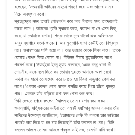
বলেছেন, ‘সত্যবাদী ভাইদের সাহচর্য গ্রহণ করো এবং তাদের ডানার
নিচে অবস্থান করো।
স্বাচ্ছন্দ্যের সময় তারাই শোভাবর্ধন করে আর বিপদের সময় তাদেরকেই
কাজে লাগে। ভাইদের প্রতি সুধারণা করো, যতক্ষণ না সে এমন কিছু
করে, যা তোমাকে রাগায়। শত্রু থেকে দূরে থাকো এবং অবিশ্বস্ত
বন্ধুর ব্যাপারে সতর্ক থাকো। আর মুত্তাকি ছাড়া কেউই তো বিশ্বস্ত
নয়। গুনাহগারের সাথি হয়ো না। তার দুরাচার থেকে শিক্ষা নাও। তাকে
তোমার গোপন বিষয় বোলো না। বিভিন্ন বিষয়ে মুত্তাকিদের সাথে
পরামর্শ করো।’ইয়াহইয়া ইবনু মুয়ায বলেছেন, ‘এমন বন্ধু থাকা কী
শোচনীয়, যাকে বলে দিতে হয় তোমার দুয়াতে আমাকে স্মরণ রেখো
অথবা যার সাথে তোষামোদ করে চলতে হয় কিংবা অজুহাত পেশ করা
লাগে।’একবার একদল লোক হাসান বাসরির কাছে গিয়ে তাঁকে ঘুমন্ত
পায়। একজন তাঁর বাড়িতে রাখা ফল খেতে শুরু করে।
তিনি দেখতে পেয়ে বললেন, ‘আল্লাহ তোমার ওপর রহম করুন।
ওয়াল্লাহি, সত্যিকারের ভাইরা তো এমনই হয়!’আবু জাফর একবার তাঁর
সাথিদের উদ্দেশ্যে বলেছিলেন, ‘তোমাদের কেউ কি কখনো তার ভাইয়ের
পকেটে হাত দিয়ে যা মন চায় নিয়েছে?’ তাঁরা বললেন না তো। তিনি
বললেন তাহলে তোমরা আসলে প্রকৃত ভাই নও, যেমনটা দাবি করো।