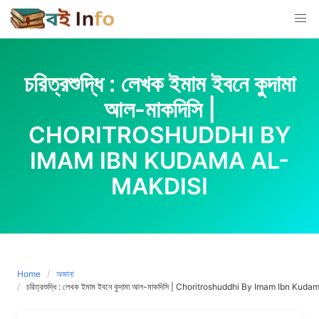
Skip
to
content
চরিত্রশুদ্ধি : লেখক ইমাম ইবনে কুদামা
আল-মাকদিসি |
CHORITROSHUDDHI BY
IMAM IBN KUDAMA AL-
MAKDISI
Home
অজানা
চরিত্রশুদ্ধি : লেখক ইমাম ইবনে কুদামা আল-মাকদিসি | Choritroshuddhi By Imam Ibn Ku