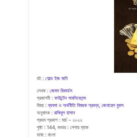
বই :
গোল্ড ইজ মানি
লেখক :
জেমস রিকার্ডস
প্রকাশনী :
ফাউন্টেন পাবলিকেশন্স
বিষয় :
ব্যবসা ও অর্থনীতি বিষয়ক প্রবন্ধ, জেনারেল বুকস
অনুবাদক :
রাকিবুল হাসান
প্রথম প্রকাশ : মার্চ – ২০২২
পৃষ্ঠা : 144, কভার : পেপার ব্যাক
ভাষা : বাংলা