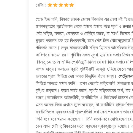
রেটিং :
______________________________________________
গোল্ড ইজ মানি, বিক্ষাত লেখক জেমস রিকার্ডস এর লেখা বই “গো
মানবসভ্যতার প্রাচীনকাল থেকে হাজার হাজার বছর স্বর্ণ ও রুপা
সেই শক্তি, ক্ষমতা, যোগ্যতা ও বৈশিষ্ট্য আছে, যা ‘অর্থ’ হিসেব
মুদ্রার প্রচলন শুরু হয় বিশ্বব্যাপী; তবে সেটা ছিল গোল্ডস্ট্যান্ডার
পরিবর্তন আসে। নতুন সাম্রাজ্যবাদী শক্তি হিসেবে আমেরিকার উত
আধিপত্য কায়েম হয়। পৃথিবীর সকল মুদ্রা হয়ে যায় ডলার নির্ভর 
কিন্তু ১৯৭১ এ মার্কিন প্রেসিডেন্ট নিক্সন ঘোষণা দিয়ে ডলারের বিপ
কাগজ মাত্র। ডলারের প্রতি পৃথিবীবাসী আস্থা হারিয়ে ফেলে আর ড
ডলারের প্রাণ ফিরিয়ে দেয় আরও কিছুদিন বাঁচার জন্য।
পেট্রোডল
ফিরিয়ে আনতে সক্ষম হয়নি। তখন থেকেই শক্তিশালী দেশগুলো ডল
বৃদ্ধির মাধ্যমে। কারণ সবাই জানে, স্বর্ণই সত্যিকারের অর্থ, যার ক
চলবে।আমেরিকান আইনজীবী, অর্থনীতিবিদ ও নিউইয়র্ক টাইমস বেস্
এমন অনেক বিষয় এখানে তুলে ধরেছেন, যা অর্থনীতির ছাত্র-শিক্
স্বর্ণভিত্তিক মুদ্রাব্যবস্থা পুনঃপ্রতিষ্ঠা করা কেন প্রয়োজন ত
তিনি ধরে ধরে খণ্ডন করেছেন । তিনি সতর্ক করে দেখিয়েছেন যে,
কেন এখন সেটা তৃতীয়বারের মতো ধ্বংসের দ্বারপ্রান্তে রয়েছে
কিছু কার্যকরী প্রস্তাবনাও তিনি উল্লেখ করেন, যার মধ্যে অন্যতম