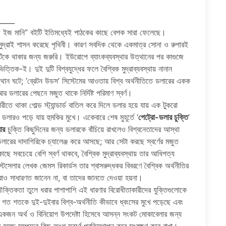
_____
ল্ড ইজ মানি” বইটি ইতিমধ্যেই পাঠকের কাছে বেপক সারা ফেলেছে।
র মুদ্রাই শাসন করেছে পৃথিবী। কারণ সবদিক থেকে একমাত্র সোনা ও রুপারই
ে টিকে থাকার জন্য জরুরি। ইউরোপে ব্যাংকব্যবস্থার উত্থানের পর কাগুজে
্ড ভিত্তিক-ই। দুই দুটি বিশ্বযুদ্ধের ফলে বৈশ্বিক মুদ্রাব্যবস্থায় নানান
্থান ঘটে; ‘ব্রেটন উডস’ সিস্টেমের আওতায় বিশ্ব অর্থনীতিতে ডলারের একক
আর ডলারের পেছনে মজুত থাকে নির্দিষ্ট পরিমাণ স্বর্ণ।
রীতে থাকা গোল্ড স্ট্যান্ডার্ড বাতিল করে দিলে ডলার হয়ে যায় এক টুকরো
লারও পড়ে যায় হুমকির মুখে। একেবারে শেষ মুহূর্তে ‘
পেট্রো-ডলার চুক্তি
’
ার
চুক্তি কিছুদিনের জন্য ডলারকে বাঁচিয়ে রাখলেও বিশ্বনেতাদের আস্থা
ারের দাদাগিরিকে চ্যালেঞ্জ করে আসছে; আর সেটা করছে স্বর্ণের মজুত
াছে সবচেয়ে বেশি স্বর্ণ থাকবে, বৈশ্বিক মুদ্রাব্যবস্থায় তার আধিপত্য
টসেলার লেখক জেমস রিকার্ডস তার শ্বাসরুদ্ধকর বিবরণে বৈশ্বিক অর্থনীতির
ষরাও সাধারণত জানেন না, বা তাদের জানতে দেওয়া হয়না।
ার যৌক্তিকতা তুলে ধরার পাশাপাশি এই ধারণার বিরোধীতাকারীদের যুক্তিগুলোকে
 গত শতকে দুই-দুইবার বিশ্ব-অর্থনীতি কীভাবে ধ্বংসের মুখে পড়েছে এবং
। একজন অর্থ ও বিনিয়োগ উপদেষ্টা হিসেবে আসন্ন সংকট মোকাবেলার জন্য
 হচ্ছে সম্পদের কিছু অংশ স্বর্ণে প্রতিস্থাপন করে সংরক্ষণ করে রাখা।