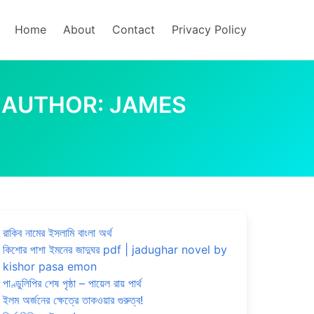
Home
About
Contact
Privacy Policy
NEY – AUTHOR: JAMES
রাকিব নামের ইসলামি বাংলা অর্থ
কিশোর পাশা ইমনের জাদুঘর pdf | jadughar novel by
kishor pasa emon
পাণ্ডুলিপির শেষ পৃষ্ঠা – পায়েল রায় পার্থ
ইলম অর্জনের ক্ষেত্রে তাকওয়ার গুরুত্ব!