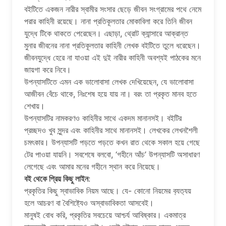
বইটিতে একজন নারীর স্বামীর সংসার ছেড়ে জীবন সংগ্রামের পথে নেমে
পরার কাহিনী রয়েছে। নানা প্রতিকূলতার মোকাবিলা করে তিনি জীবন
যুদ্ধে টিকে থাকতে পেরেছেন। এছাড়া, থ্রোট ক্যান্সারে আক্রান্ত
মুনার জীবনের নানা প্রতিকূলতার কাহিনী লেখক বইটিতে তুলে ধরেছেন।
জীবনযুদ্ধে হেরে না যাওয়া এই দুই নারীর কাহিনী অবশ্যই পাঠকের মনে
জায়গা করে নিবে।
উপন্যাসটিতে এমন এক ভালোবাসা লেখক দেখিয়েছেন, যে ভালোবাসা
আজীবন বেঁচে থাকে, নিঃশেষ হয়ে যায় না। বরং তা প্রকৃত মানব হতে
শেখায়।
উপন্যাসটির নামকরণও কাহিনীর সাথে একদম মানানসই। বইটির
প্রচ্ছদও খুব সুন্দর এবং কাহিনীর সাথে মানানসই। লেখকের লেখনশৈলী
চমৎকার। উপন্যাসটি পড়তে পড়তে কখন রাত থেকে সকাল হয়ে গেছে
টের পাওয়া যায়নি। সবশেষে বলবো, ‘গহীনে আঁচ’ উপন্যাসটি অসাধারণ
লেগেছে এবং আমার মনের গহীনে স্থান করে নিয়েছে।
বই থেকে প্রিয় কিছু লাইন
:
প্রকৃতির কিছু স্বাভাবিক নিয়ম আছে। যে- কোনো নিয়মের ব‍্যত‍্যয়
হলে আচরণ বা বৈশিষ্ট্যেও অস্বাভাবিকতা আসবেই।
মানুষই বোধ করি, প্রকৃতির সবচেয়ে আশ্চর্য আবিষ্কার। একমাত্র