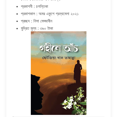
প্রকাশনী : চলন্তিকা
প্রকাশকাল : অমর একুশে গ্রন্থমেলা ২০২১
প্রচ্ছদ : নিসা মেহ্জাবীন
মুদ্রিত মূল্য : ৩৬০ টাকা