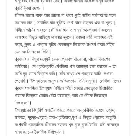
মানুষেরই কোনো ব্যাকরণ নেই। একই ঘটনায় একেক মানুষ একেক
প্রতিক্রিয়া দেখায়।
জীবনে ভালো থাকা আর ভালো না থাকা খুবই জটিল সমীকরণের সরল
অংকের নাম। সারাদিন ঘাম ছুটিয়ে দেখা যাবে উত্তর এক বা শূন্য।
‘গহীনে আঁচ’র মাধ্যমে ফৌজিয়া খান তামান্না আত্মপ্রকাশ করলেন
আমাদের নিভৃত সাহিত্য সাধনার ভুবনে। কামনা করি আমাদের এই
সত্য, সুন্দর ও শাশ্বত সৃষ্টির বেদনানন্দে নিজেকে উৎসর্গ করার মহিমা
যেন অর্জন করেন তিনি।
প্রথম সব কিছুর মধ্যেই কেবল প্রকাশ থাকে না, থাকে বিকাশের
অঙ্গীকার। সে প্রতিশ্রুতি ফৌজিয়া খান তামান্না রক্ষা করবেন – তা
আমি দৃঢ় ভাবে বিশ্বাস করি। তাঁর মধ্যে সে প্রত্যয় আমি দেখতে
পেয়েছি। উপন্যাসের অনুভব-অভিজ্ঞতায় তিনি সমৃদ্ধ। লেখিকা নিজের
প্রথম সামাজিক উপন্যাস ‘গহীনে আঁচ’ লেখার ক্ষেত্রেও চিরাচরিত
ধারাকে ভিন্নতা দেয়ার চেষ্টা করেছেন, তার লেখনীকে দিয়েছেন
নিজস্বতা।
উপন্যাসের বিস্তীর্ণ মলাটের পরতে পরতে অন্তর্নিহিত রয়েছে প্রেম,
মানবতা, দ্বন্দ্ব-দ্রোহ, ঘাত-প্রতিঘাত,ঘৃণা ও নিভৃত প্রেমের আকুতি।
সংগ্রামী প্রজ্বলিত জীবনের দহনের শব্দ বুনে বুনে তৈরির চেষ্টা করেছেন
মানব হৃদয়ের নৈসর্গিক উপাখ্যান।