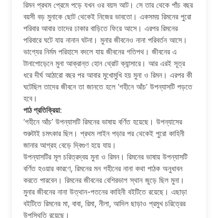
রিমন প্রথম প্রেমে পড়ে যখন ওর বয়স আট। সে তার থেকে পাঁচ বছর
বয়সী বড় মুনাকে ছোট থেকেই নিজের ভাবতো। একসময় রিমনের পুরো
পরিবার আবার তাদের ঢাকার বাড়িতে ফিরে আসে। এরপর রিমনের
পরিবারে ঘটে যায় নানান ঘটনা। মুনার জীবনেও নানা পরিবর্তন আসে।
ভাগ্যের নির্মম পরিহাসে বদলে যায় জীবনের গতিপথ। জীবনের এ
টানাপোড়েনে মুনা আক্রান্ত হোন থ্রোট ক্যান্সারে। আর এরই সূত্র
ধরে দীর্ঘ আঠারো বছর পর আবার মুখোমুখি হয় মুনা ও রিমন। এরপর কী
ঘটেছিল তাদের জীবনে তা জানতে হলে ‘গহীনে আঁচ’ উপন্যাসটি পড়তে
হবে।
পাঠ প্রতিক্রিয়া
:
‘গহীনে আঁচ’ উপন্যাসটি রিমনের ভাষায় বর্ণিত হয়েছে। উপন্যাসের
শুরুটাই চমৎকার ছিল। প্রথম লাইন পড়ার পর থেকেই পুরো কাহিনী
জানার আগ্রহ বেড়ে দ্বিগুণ হয়ে যায়।
উপন্যাসটির মূল চরিত্রদ্বয় মুনা ও রিমন। রিমনের ভাষায় উপন্যাসটি
বর্ণিত হওয়ার কারণে, রিমনের মন গহীনের নানা কথা পাঠক অনুধাবন
করতে পারবেন। রিমনের জীবনের বেশিরভাগ স্থান জুড়ে ছিল মুনা।
মুনার জীবনের নানা উত্থান-পতনের কাহিনী বইটিতে রয়েছে। এছাড়া
বইটিতে রিমনের মা, বাবা, রিমা, নীলা, আদিল ছাড়াও প্রমুখ চরিত্রের
উপস্থিতি রয়েছে।