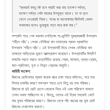
“ব্যবহার্য বস্তু নষ্ট হলে সারাই করা যায় ততক্ষণ পর্যন্ত,
যতক্ষণ পর্যন্ত সেটা কাজের উপযুক্ত থাকে। তা না হলে
ফেলে দেওয়ারই নিয়ম। শখের বা ভালোবাসার জিনিসই কেবল
অকাজের হলেও ধুয়েমুছে যত্ন করে রাখা যায়।”
সম্প্রতি পড়ে শেষ করলাম চলন্তিকা পাণ্ডুলিপি পুরষ্কারজয়ী উপন্যাস
‘গহীনে আঁচ’। লেখক ফৌজিয়া খান তামান্নার প্রথম প্রকাশিত
উপন্যাস ‘গহীনে আঁচ’। এই উপন্যাসটি দিয়ে লেখক ফৌজিয়া খান
তামান্না সাহিত্যের ভুবনে আত্মপ্রকাশ করেছেন। উপন্যাসটির বিস্তীর্ণ
মলাটের পরতে পরতে অন্তর্নিহিত রয়েছে প্রেম, মানবতা, দ্বন্ধ-দ্রোহ,
ঘাত-প্রতিঘাত, ঘৃণা ও নিভৃত প্রেমের আকুতি।
কাহিনী সংক্ষেপ
:
রিমনের ছোটবেলার প্রথম কয়েক বছর ঢাকা শহরে কাটলেও, পরে তার
পিতার চাকরির কারণে মফস্বল শহরে এসে থিতু হয় তার পরিবার।
রিমনের মা দুই ছোট ছেলে-মেয়েকে নিয়ে এই একা পরিবেশে থাকতে
তেমন ভরসা পাচ্ছিলেন না। কিন্তু, তাদের এই দ্বিধা সহজেই কেটে
যায় মুনার পরিবারের কারণে। রিমনের থেকে পাঁচ বছরের বড় মুনা ছোট
রিমনের দেখাশোনা করতো।