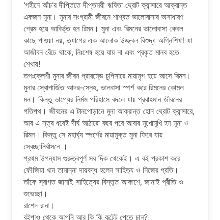
‘গহীনে আঁচ’র দীপ্তিতে দীপ্তময়ী ঋষিতা থ্রোট ক্যান্সারে আক্রান্ত
একজন মুনা। মুনার সংগ্রামী জীবনে শাশ্বত ভালোবাসার অসাধারণ
প্রেম হয়ে আবির্ভূত হন রিমন। মুনা এবং রিমনের ভালোবাসা কেবল
কাছে পাওয়া নয়, ত্যাগের এক আলোক উজ্জ্বল বিশুদ্ধ অগ্নিশিখা! যা
আজীবন বেঁচে থাকে, নিঃশেষ হয়ে যায় না এবং প্রকৃত মানব হতে
শেখায়!
তপঃক্লেশী মুনার জীবন প্রারম্ভে চুপিসারে মায়ামৃগ হয়ে আসে রিমন।
মুনার স্বোপার্জিত আদর-স্নেহ, ভালবাসা স্পর্শ করে রিমনের কোমল
মন। কিন্তু ভাগ্যের নির্মম পরিহাসে বদলে যায় প্রবাহমান জীবনের
গতিপথ। জীবনের এ টানপোড়ানে মুনা আক্রান্ত হোন থ্রোট ক্যান্সারে,
আর এ সূত্র ধরেই দীর্ঘ আঠারো বছর পরে আবার মুখোমুখি হন মুনা ও
রিমন। কিন্তু সে মহার্ঘ্য স্পর্শের মায়ামুক্ত মুনা ফিরে যায়
স্বেচ্ছানির্বাসনে ।
প্রথম উপন্যাস গুরুত্বপূর্ণ সব দিক থেকেই। এ বই প্রকাশ করে
ফৌজিয়া খান তামান্না দায়বদ্ধ হলেন সাহিত্য ও নিজের প্রতি।
তাঁকে স্বাগত জানাই সাহিত্যের বিস্তৃত আকাশে, জানাই প্রীতি ও
শুভেচ্ছা।
রাশেদ রানা।
বইপাও থেকে আপনি আর কি কি কন্টেন্ট পেতে চান?