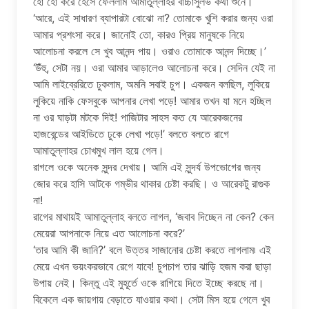
হো হো করে হেসে ফেললাম আমাতুল্লাহর বাচ্চাসুলভ কথা শুনে।
‘আরে, এই সাধারণ ব্যাপারটা বোঝো না? তোমাকে খুশি করার জন্য ওরা
আমার প্রশংসা করে। জানোই তো, কারও প্রিয় মানুষকে নিয়ে
আলোচনা করলে সে খুব আনন্দ পায়। ওরাও তোমাকে আনন্দ দিচ্ছে।’
‘উঁহু, সেটা নয়। ওরা আমার আড়ালেও আলোচনা করে। সেদিন যেই না
আমি লাইব্রেরিতে ঢুকলাম, অমনি সবাই চুপ। একজন বলছিল, লুকিয়ে
লুকিয়ে নাকি ফেসবুকে আপনার লেখা পড়ে! আমার তখন যা মনে হচ্ছিল
না ওর ঘাড়টা মটকে দিই! পাজিটার সাহস কত যে আরেকজনের
হাজবেন্ডের আইডিতে ঢুকে লেখা পড়ে!’ বলতে বলতে রাগে
আমাতুল্লাহর চোখমুখ লাল হয়ে গেল।
রাগলে ওকে অনেক সুন্দর দেখায়। আমি এই সুন্দর্য উপভোগের জন্য
জোর করে হাসি আটকে গম্ভীর থাকার চেষ্টা করছি। ও আরেকটু রাগুক
না!
রাগের মাথায়ই আমাতুল্লাহ বলতে লাগল, ‘জবাব দিচ্ছেন না কেন? কেন
মেয়েরা আপনাকে নিয়ে এত আলোচনা করে?’
‘তার আমি কী জানি?’ বলে উত্তর সাজানোর চেষ্টা করতে লাগলাম৷ এই
মেয়ে এখন ভয়ংকরভাবে রেগে যাবে! চুপচাপ তার ঝাড়ি হজম করা ছাড়া
উপায় নেই। কিন্তু এই মুহূর্তে ওকে রাগিয়ে দিতে ইচ্ছে করছে না।
বিকেলে এক জায়গায় বেড়াতে যাওয়ার কথা। সেটা মিস হয়ে গেলে খুব