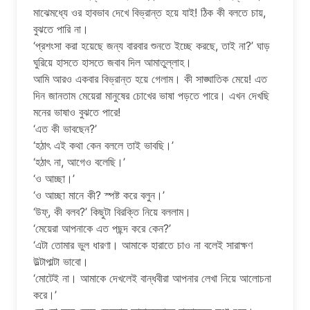
মাঝেমধ্যে ওর হাবভাব দেখে বিভ্রান্ত হয়ে যাই! ঠিক কী বলতে চায়,
বুঝতে পারি না।
‘প্রশংসা করা হয়েছে জন্য বারবার শুনতে ইচ্ছে করছে, তাই না?’ ঘাড়
ঘুরিয়ে হাসতে হাসতে জবাব দিল আমাতুল্লাহ।
আমি আরও একবার বিভ্রান্ত হয়ে গেলাম। কী সাঙ্ঘাতিক মেয়ে! এত
দিন জানতাম মেয়েরা মানুষের চোখের ভাষা পড়তে পারে। এখন দেখছি
মনের ভাষাও বুঝতে পারে!
‘এত কী ভাবছেন?’
‘হঠাৎ এই কথা কেন বললে তাই ভাবছি।’
‘হঠাৎ না, আগেও বলেছি।’
‘ও আচ্ছা।’
‘ও আচ্ছা মানে কী? স্পষ্ট করে বলুন।’
‘উফ্, কী বলব?’ কিছুটা বিরক্তি নিয়ে বললাম।
‘মেয়েরা আপনাকে এত পছন্দ করে কেন?’
‘এটা তোমার ভুল ধারণা। আমাকে হারাতে চাও না বলেই সারাক্ষণ
উল্টাপাল্টা ভাবো।
‘মোটেই না। আমাকে দেখলেই বান্ধবীরা আপনার লেখা নিয়ে আলোচনা
করে।’