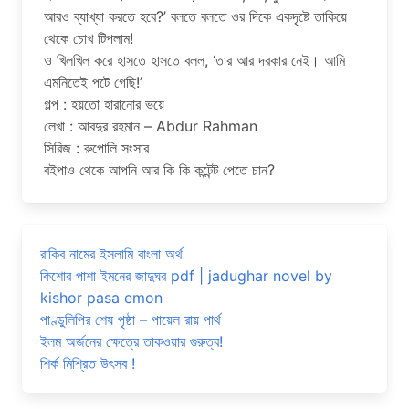
আরও ব্যাখ্যা করতে হবে?’ বলতে বলতে ওর দিকে একদৃষ্টে তাকিয়ে
থেকে চোখ টিপলাম!
ও খিলখিল করে হাসতে হাসতে বলল, ‘তার আর দরকার নেই। আমি
এমনিতেই পটে গেছি!’
গল্প : হয়তো হারানোর ভয়ে
লেখা : আবদুর রহমান – Abdur Rahman
সিরিজ : রুপোলি সংসার
বইপাও থেকে আপনি আর কি কি কন্টেন্ট পেতে চান?
রাকিব নামের ইসলামি বাংলা অর্থ
কিশোর পাশা ইমনের জাদুঘর pdf | jadughar novel by
kishor pasa emon
পাণ্ডুলিপির শেষ পৃষ্ঠা – পায়েল রায় পার্থ
ইলম অর্জনের ক্ষেত্রে তাকওয়ার গুরুত্ব!
শির্ক মিশ্রিত উৎসব !