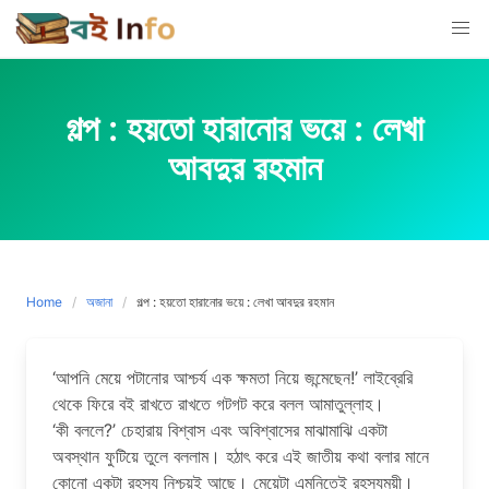
Skip
to
content
গল্প : হয়তো হারানোর ভয়ে : লেখা
আবদুর রহমান
Home
অজানা
গল্প : হয়তো হারানোর ভয়ে : লেখা আবদুর রহমান
‘আপনি মেয়ে পটানোর আশ্চর্য এক ক্ষমতা নিয়ে জন্মেছেন!’ লাইব্রেরি
থেকে ফিরে বই রাখতে রাখতে গটগট করে বলল আমাতুল্লাহ।
‘কী বললে?’ চেহারায় বিশ্বাস এবং অবিশ্বাসের মাঝামাঝি একটা
অবস্থান ফুটিয়ে তুলে বললাম। হঠাৎ করে এই জাতীয় কথা বলার মানে
কোনো একটা রহস্য নিশ্চয়ই আছে। মেয়েটা এমনিতেই রহস্যময়ী।