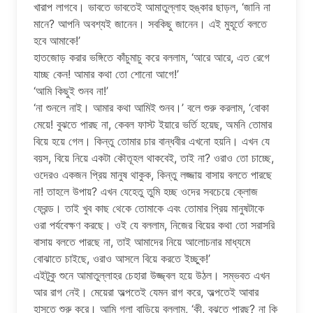
খারাপ লাগবে। ভাবতে ভাবতেই আমাতুল্লাহ হুঙ্কার ছাড়ল, ‘জানি না
মানে? আপনি অবশ্যই জানেন। সবকিছু জানেন। এই মুহূর্তে বলতে
হবে আমাকে!’
হাতজোড় করার ভঙ্গিতে কাঁচুমাচু করে বললাম, ‘আরে আরে, এত রেগে
যাচ্ছ কেন! আমার কথা তো শোনো আগে!’
‘আমি কিছুই শুনব না!’
‘না শুনলে নাই। আমার কথা আমিই শুনব।’ বলে শুরু করলাম, ‘বোকা
মেয়ে! বুঝতে পারছ না, কেবল ফাস্ট ইয়ারে ভর্তি হয়েছ, অমনি তোমার
বিয়ে হয়ে গেল। কিন্তু তোমার চার বান্ধবীর এখনো হয়নি। এখন যে
বয়স, বিয়ে নিয়ে একটা কৌতূহল থাকবেই, তাই না? ওরাও তো চাচ্ছে,
ওদেরও একজন প্রিয় মানুষ থাকুক, কিন্তু লজ্জায় বাসায় বলতে পারছে
না! তাহলে উপায়? এখন যেহেতু তুমি হচ্ছ ওদের সবচেয়ে ক্লোজ
ফ্রেন্ড। তাই খুব কাছ থেকে তোমাকে এবং তোমার প্রিয় মানুষটাকে
ওরা পর্যবেক্ষণ করছে। ওই যে বললাম, নিজের বিয়ের কথা তো সরাসরি
বাসায় বলতে পারছে না, তাই আমাদের নিয়ে আলোচনার মাধ্যমে
বোঝাতে চাইছে, ওরাও আসলে বিয়ে করতে ইচ্ছুক!’
এইটুকু শুনে আমাতুল্লাহর চেহারা উজ্জ্বল হয়ে উঠল। সম্ভবত এখন
আর রাগ নেই। মেয়েরা অল্পতেই যেমন রাগ করে, অল্পতেই আবার
হাসতে শুরু করে। আমি গলা বাড়িয়ে বললাম, ‘কী, বুঝতে পারছ? না কি