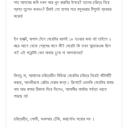
শাহ আলমের জমি দখল আর খুন খারাবির উপরে? তাদের চরিত্র নিয়ে
প্রশ্ন তুলেন কখনও? ঠিকই তো হাগার পরে বসুন্ধরার টিস্যুই ব্যবহার
করেন!
ইন ফ্যাক্ট, ক্লাস টেনে মেয়েটার বয়সই ১৮ হওয়ার কথা না! তাইলে ২
বছর আগে থেকে প্রেমের মানে কী? মেয়েটা কি তখন আন্ডারএজ ছিল
না? এই পয়েন্টটা কেন মাথায় ঢুকে না আপনাদের?
কিন্তু না, আমাদের চরিত্রহীন মিডিয়া মেয়েটার চরিত্র নিয়েই ঘাঁটাঘাঁটি
করছে, আনভীরকে শেল্টার দেয়ার জন্য। রিপোর্টে এমনকি মেয়েটার বাবার
নাম আর বাসার ঠিকানা দিয়ে দিলেও, আসামীর নামটার পর্যন্ত ধরতে
পারছে না!
চরিত্রহীন, লোভী, অকম্মার ঢেঁকি, করাপ্টেড শুয়োর সব ।