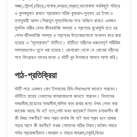
সজ্জা,সৌন্দর্য,চরিত্র,পোশাক,ভদ্রতা,নম্রতা,ভালোবাসা সবকিছুই পবিত্র
ও কুলষমুক্ত রাখতে প্রয়োজন সঠিক কুরআন-সুন্নাহ এর ইলম ও
তদানুযায়ী আমল।সিরাতুল মুস্তাকিমের পথে অবিচল রাখতে একজন
মুসলিম নারীর যেসব জীবনঘনিষ্ঠ সমস্যা ও প্রশ্নের মুখোমুখি হতে হয়
সেসব জীবনঘনিষ্ঠ সমস্যা ও প্রশ্নের উত্তরগুলোকে সংকলন করে রাখা
হয়েছে এ “মুহস্বানাত” বইটিতে। বইটিতে নারীদের গুরুত্বপূর্ণ শারীরিক
সমস্যাগুলোও তুলে ধরা হয়েছে। জেনারেল থেকে যে বোনেরা দ্বীনের
পথে ফিরেছেন তাদের জন্য এ বইটি খুব উপকারে আসবে আশা করি।
পাঠ-প্রতিক্রিয়া
বইটি পড়ে একজন বোন ইসলামের বিধি-বিধানগুলো জানতে পারবেন।
বইটিতে হায়েয নেফাসের মাসয়ালাগুলো জানতে পারবেন। নিফাসের
সময়সীমা,হায়েযের সময়সীমা,মাসিক বন্ধ রাখার জন্য ঔষধ সেবন করা
জায়েজ আছে কি না? তবে,সেটা কখন জায়েজ? নিফাস চলাকালীন কী
কী বিষয় লক্ষনীয়? সাদা স্রাব নাপাক কি না? সাদা স্রাব হলে নামাজ
পড়ার আগে কী করণীয়? ফরজ গোসলের সঠিক নিয়ম।বর্তমান সময়ে
পর্দার প্রয়োজনীয়তা।মাহরাম ও গায়রে মাহরাম,চাকুরি,বিয়ের