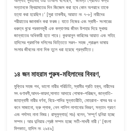
আল্লাহ সুবহানাহু ওয়া তাআলা বলেছেন, ‘ জীবন্ত প্রোথিত কন্যা
সন্তানকে ক্বিয়ামতের দিন জিজ্ঞেস করা হবে কোন অপরাধে তাকে
হত্যা করা হয়েছিল।’ [সুরা তাকবীর, আয়াত নং ৭-৮] নারীদের
শরীয়াতের জ্ঞানার্জন করা ফরজ। যাতে নিজের এবং স্বামী- সংসারের
গুরুত্ব বুঝে পরকালমূখী এক কল্যাণময় জীবন উপহার দিয়ে সুখময়
জান্নাতের অধিকারী হতে পারে। কুরআনুল কারিমের আয়াত এবং সহিহ
হাদিসের প্রমাণিক দলিলের ভিত্তিতে সরল- সহজ ,প্রাঞ্জল ভাষায়
সংসার জীবনের নানা দিক তুলে ধরা হয়েছে গ্রন্থটিতে।
১৪ জন মাহরাম পুরুষ-মহিলাদের বিবরণ
,
মুক্তির সহজ পথ, ভালো নারীর পরিচিতি, স্বামীর প্রতি হক্ব, নারীদের
সৎ গুণাবলী,আদব-কায়দা,সালাত আদায়ে পোষাক-পরিচ্ছদ, জান্নাতি-
জাহান্নামী নারীর বর্ণনা, বিয়ে-শাদির সুন্নাতরীতি, মোহরানা- বাসর ঘর ও
কনে সাজানো, ভ্রু প্লাক, নেল পালিশ লাগানোর বিবরণ, সন্তান গ্রহণ
এবং পর্দাসহ নানা বিষয়। রাসূলুল্লাহ( সাঃ) বলেন, ‘সম্পূর্ণ দুনিয়া হচ্ছে
সম্পদ। আর দুনিয়ার শ্রেষ্ঠ সম্পদ হচ্ছে সতী-সাধবী নারী।’ [বাংলা
মিশকাত, হাদিস নং ২৯৪৯]