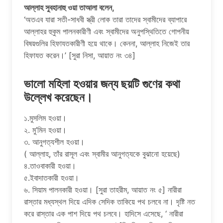
আল্লাহ সুবহানাহু ওয়া তাআলা বলেন,
‘অতএব যারা সতী-সাধবী স্ত্রী লোক তারা তাদের স্বামীদের ব্যাপারে
আল্লাহর হুকুম পালনকারীণী এবং স্বামীদের অনুপস্থিতিতে গোপনীয়
বিষয়গুলির হিফাযতকারীণী হয়ে থাকে। কেননা, আল্লাহ নিজেই তার
হিফাযত করেন।’ [সুরা নিসা, আয়াত নং ৩৪]
ভালো মহিলা হওয়ার জন্য ছয়টি গুণের কথা
উল্লেখ করেছেন।
১.মুসলিম হওয়া।
২. মু’মিন হওয়া।
৩. আনুগত্যশীল হওয়া।
( আল্লাহ, তাঁর রাসূল এবং স্বামীর আনুগত্যকে বুঝানো হয়েছে)
৪.তাওবাকারী হওয়া।
৫.ইবাদাতকারী হওয়া।
৬. সিয়াম পালনকারী হওয়া। [সুরা তাহরীম, আয়াত নং ৫] নারীরা
রাস্তার মধ্যস্থল দিয়ে এদিক সেদিক তাকিয়ে পথ চলবে না। দৃষ্টি নত
করে রাস্তার এক পাশ দিয়ে পথ চলবে। হাদিসে এসেছে, ‘ নারীরা