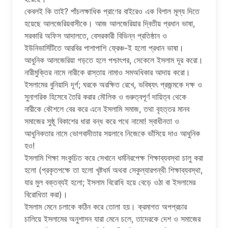
কেবলই কি তাই? পাঁচলক্ষাধিক প্রাণের বাইরেও এক বিশাল মূল্য দিতে
হয়েছে আলজেরিয়বাসীকে। আজ আলজেরিয়ার দ্বিতীয় প্রধান ভাষা,
সরকারি অফিস আদালতে, বেসরকারী বিভিন্ন প্রতিষ্ঠান ও
ইউনিভার্সিটিতে আরবির পাশাপাশি ফ্রেঞ্চ-ই হলো প্রধান ভাষা।
আধুনিক আলজেরিয়া গড়তে হলে পশ্চাৎপর, সেকেলে ইসলাম দূর করো।
নারীমুক্তির নামে নারীকে রাস্তায় নামাও সমঅধিকার আদায় করো।
ইসলামের বুনিয়াদি দূর্গ; ঘরকে অরক্ষিত রেখে, ভবিষ্যৎ প্রজন্মকে দক্ষ ও
সুনাগরিক হিসেবে তৈরি করার মৌলিক ও গুরুত্বপূর্ণ দায়িত্ব থেকে
নারীকে কৌশলে বের করে এনে ইসলামি সমাজ, তথা বৃহত্তর মানব
সমাজের সুষ্ঠূ বিকাশের ধারা বন্ধ করে পথে নামো! স্বাধীনতা ও
আধুনিকতার নামে ভোগবাদীতার সয়লাবে নিজেকে ভাঁসিয়ে দাও আধুনিক
হও!
ইসলামি শিক্ষা সংকুচিত করে সেখানে ধর্মনিরপেক্ষ শিক্ষাব্যবস্থা চালু করা
হলো (প্রকৃতপক্ষে তা হলো খৃষ্টধর্ম অথবা সেকুল্যারপন্থী শিক্ষাব্যবস্থা,
যার মুল বক্তব্যই হলো; ইসলাম বিরোধি হয়ে বেড়ে ওঠা বা ইসলামের
বিরোধিতা করা)।
ইসলাম মেনে চলাকে কঠিন করে তোলা হয়। ক্রমাগত অপপ্রচার
চালিয়ে ইসলামের অনুশাসন যারা মেনে চলে, তাদেরকে দেশ ও সমাজের