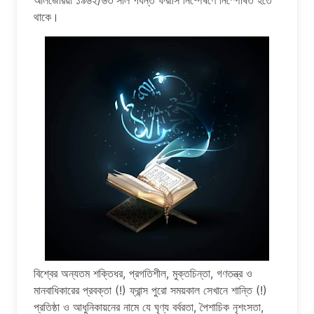
আলজেরিয়া ১৯৬২/৬৩ সাল পর্যন্ত ফরাসি নিষ্পেষণে নিস্পেষিত হতে
থাকে।
বিশ্বের অন্যতম শক্তিধর, প্রগতিশীল, মুক্তচিন্তা, গণতন্ত্র ও
মানবাধিকারের প্রবক্তা (!) ফ্রান্স পুরো সময়কাল সেখানে শান্তি (!)
প্রতিষ্ঠা ও আধুনিকায়নের নামে যে ঘৃণ্য বর্বরতা, পৈশাচিক নৃশংসতা,