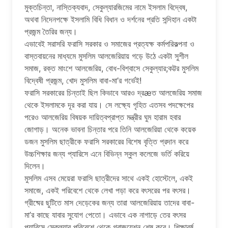
মুক্তচিন্তা, নাস্তিক্যবাদ, সেকুল্যারজিমের নামে ইসলাম বিদ্বেষ,
অথবা নিদেনপক্ষে ইসলামি বিধি বিধান ও দর্শনের প্রতি সন্দিহান একটা
প্রজন্ম তৈরির জন্য।
এভাবেই সরাসরি ফরাসি সরকার ও সমাজের প্রত্যক্ষ কর্মপরিকল্পনা ও
বাস্তবায়নের মাধ্যমে মুসলিম আলজেরিয়ায় গড়ে উঠে একটা সুশীল
সমাজ, রক্ত মাংশে আলজেরিয়, বোধ-বিশ্বাসে সেকুল্যার;কট্টর মুসলিম
বিদ্বেষী প্রজন্ম, খোদ মুসলিম বাবা-মা’র গর্ভেই!
ফরাসি সরকারের চিন্তাই ছিল কিভাবে আরও দ্রæত আলজেরিয় সমাজ
থেকে ইসলামকে দূর করা যায়। সে লক্ষ্যে গৃহিত এতসব পদক্ষেপের
পরেও আলজেরিয় বিষয়ক দায়িত্বপ্রাপ্ত মন্ত্রীর ঘুম হারাম হবার
জোগাড়। অনেক ভাবনা চিন্তার পরে তিনি আলজেরিয়া থেকে কয়েক
ডজন মুসলিম ছাত্রীকে ফরাসি সরকারের বিশেষ বৃত্তি প্রদান করে
উচ্চশিক্ষার জন্য প্যারিসে এনে বিভিন্ন স্কুল কলেজে ভর্তি করিয়ে
দিলেন।
মুসলিম এসব মেয়েরা ফরাসি ছাত্রীদের সাথে একই হোস্টেলে, একই
সমাজে, একই পরিবেশে থেকে লেখা পড়া করে বৎসরের পর বৎসর।
গ্রীষ্মের ছুটিতে মাস দেড়েকের জন্য তারা আলজেরিয়ায় তাদের বাবা-
মা’র কাছে যাবার সুযোগ পেতো। এভাবে এক নাগাড়ে তের বৎসর
প্যারিসে সেকুল্যার পরিবেশে থেকে গ্রাজুয়েশন শেষ করে। শিক্ষাবর্ষ