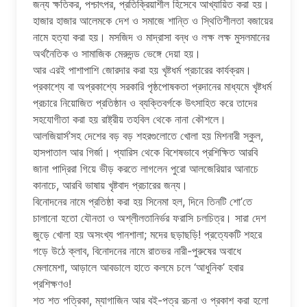
জন্য ক্ষতিকর, পশ্চাৎপর, প্রতিক্রিয়াশীল হিসেবে আখ্যায়িত করা হয়।
হাজার হাজার আলেমকে দেশ ও সমাজে শান্তি ও স্থিতিশীলতা বজায়ের
নামে হত্যা করা হয়। মসজিদ ও মাদ্রাসা বন্ধ ও লক্ষ লক্ষ মুসলমানের
অর্থনৈতিক ও সামাজিক মেরুদন্ড ভেঙ্গে দেয়া হয়।
আর এরই পাশাপাশি জোরদার করা হয় খৃষ্টধর্ম প্রচারের কার্যক্রম।
প্রকাশ্যে বা অপ্রকাশ্যে সরকারি পৃষ্ঠপোষকতা প্রদানের মাধ্যমে খৃষ্টধর্ম
প্রচারে নিয়োজিত প্রতিষ্ঠান ও ব্যক্তিবর্গকে উৎসাহিত করে তাদের
সহযোগীতা করা হয় রাষ্ট্রীয় তহবিল থেকে নানা কৌশলে।
আলজিয়ার্স’সহ দেশের বড় বড় শহরগুলোতে খোলা হয় মিশনারী স্কুল,
হাসপাতাল আর গির্জা। প্যারিস থেকে বিশেষভাবে প্রশিক্ষিত আরবি
জানা পাদ্রিরা গিয়ে ভীড় করতে লাগলেন পুরো আলজেরিয়ার আনাচে
কানাচে, আরবি ভাষায় খৃষ্টবাদ প্রচারের জন্য।
বিনোদনের নামে প্রতিষ্ঠা করা হয় সিনেমা হল, দিনে তিনটি শো’তে
চালানো হতো যৌনতা ও অশ্লীলতানির্ভর ফরাসি চলচিত্র। সারা দেশ
জুড়ে খোলা হয় অসংখ্য পানশালা; মদের ছড়াছড়ি! প্রত্যেকটি শহরে
গড়ে উঠে ক্লাব, বিনোদনের নামে রাতভর নারী-পুরুষের অবাধে
মেলামেশা, আড়ালে আবডালে হাতে কলমে চলে ‘আধুনিক’ হবার
প্রশিক্ষণও!
শত শত পত্রিকা, ম্যাগাজিন আর বই-পত্র রচনা ও প্রকাশ করা হলো