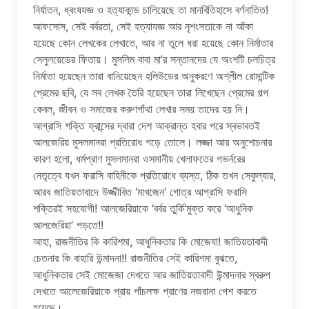
নির্যাতন, ধ্বংষযজ্ঞ ও হত্যাকান্ড চালিয়েছে তা মানবিতিহাসে বর্ণনাতিত!
আফসোস, সেই বর্বরতা, সেই হত্যাযজ্ঞ আর নৃশংসতাকে না আঁকা
হয়েছে কোন লেখকের লেখাতে, আর না তুলে ধরা হয়েছে কোন নির্মাতার
সেলুলয়েডের ফিতায়। মুসলিম বাবা মা’র সন্তানদের যে অংশটি চলচিত্র
নির্মাতা হয়েছেন তারা বানিয়েছেন হলিউডের অনুকরণে অশ্লীল রোমান্টিক
প্রেমের ছবি, যে সব লেখক তৈরি হয়েছেন তারা লিখেছেন প্রেমের গল্প
কেবল, জীবন ও সমাজের করুণগাঁথা লেখার সময় তাদের হয় নি।
আগ্রাসি শক্তি ফ্রান্সের দ্বারা দেশ আক্রান্ত হবার পরে স্বভাবতই
আলজেরিয় মুসলমানরা প্রতিরোধ গড়ে তোলে। লজ্জা আর অনুশোচনার
কারণ হলো, ধর্মপ্রাণ মুসলমানরা ওসমানীয় খেলাফতের গভর্নরের
নেতৃত্বে যখন ফরাসি বাহিনীকে প্রতিরোধে ব্যস্ত, ঠিক তখন সেকুল্যার,
আরব জাতিয়তাবাদে উজ্জীবিত ‘মাখজেন’ গোত্র আগ্রাসি ফরাসি
শক্তিরই সহযোগী! আলজেরিয়াকে ‘বর্বর তুর্কি’মুক্ত করে ‘আধুনিক
আলজেরিয়া’ গড়তে!!
আহা, রাজনীতির কি কারিশমা, আধুনিকতার কি মোজেযা! জাতিয়তাবাদী
চেতনার কি বাহারি উন্মাদনা!! রাজনীতির সেই কারিশমা বুঝতে,
আধুনিকতার সেই মোজেজা দেখতে আর জাতিয়তাবাদী উন্মাদনার স্বরুপ
দেখতে আলেজেরিয়াকে প্রায় পাঁচলক্ষ প্রাণের নজরানা পেশ করতে
হয়েছে।