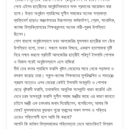
শেষে এইসব ছাত্রীদের আনুষ্ঠানিকভাবে সনদ প্রদানের আয়োজন করা
হলো। উক্ত অনুষ্ঠান প্যারিসের সুশীল সমাজের অনেক গন্যমান্য
ব্যক্তিবর্গ ছাড়াও মন্ত্রণালয়ের উচ্চপদস্থ কর্মকর্তাগণ, প্রেস, সাংবাদিক,
কলেজ বিশ্ববিদ্যালয়ের শিক্ষকবৃন্দসহ অনেক নারী-পুরুষ উপস্থিত
ছিলেন।
গোল বাধলো অনুষ্ঠানস্থলে যখন আলজেরিয় মুসলমান ছাত্রীরা দল বেঁধে
উপস্থিত হলো, তখন। সকলে অবাক বিষ্ময়ে, একরাশ হতাশামাখা দৃষ্টি
নিয়ে লক্ষ্য করলো প্রতিটি আলজেরিয় ছাত্রীই পরিপূর্ণ ইসলামি পোশাক
ও হিজাব পরেই অনুষ্ঠানস্থলে এসে হাজির!
দীর্ঘ তের বৎসর প্যারিসে ফরাসি খৃষ্টান মেয়েদের সাথে থেকে পড়াশুনা ও
বসবাস করেছে তারা। স্কুল-কলেজ শিক্ষকদের সুপরিকল্পিত ও সযতœ
প্রয়াস সত্তেও এসব মেয়েরা কেউই ইসলামি সংষ্কৃতি ও পোশাক
ছেড়ে খৃষ্টবাদী ফরাসি, তথাকথিত আধুনিক সংস্কৃতি ধারন করেনি! এটা
দেখে চরম অসন্তুষ্ঠ ফরাসি সুশীল সমাজ মন্ত্রীর কাছে এর কারণ জানতে
চাইলে মন্ত্রী এক চমৎকার জবাব দিয়েছিলেন, বলেছিলেন; আমার কি
দোষ? মুসলমানদের কুরআন পুরো ফ্রান্সের সকল সম্পদ ও শক্তির
চেয়েও শক্তিশালী হলে আমি কি করবো?
আপনি কি বর্তমান বিশ্বসমাজের শক্তিমত্তা দেখে আতংকিত? বিশ্বাস