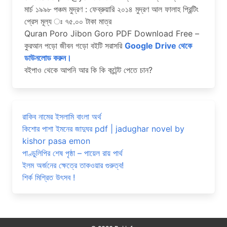
মার্চ ১৯৯৮ পঞ্চম মুদ্রণ : ফেব্রুয়ারি ২০১৪ মুদ্রণ আল ফালাহ প্রিন্টিং
প্রেস মূল্য ঃ ৭৫.০০ টাকা মাত্র
Quran Poro Jibon Goro PDF Download Free –
কুরআন পড়ো জীবন গড়ো বইটি সরাসরি
Google Drive থেকে
ডাউনলোড করুন।
বইপাও থেকে আপনি আর কি কি কন্টেন্ট পেতে চান?
রাকিব নামের ইসলামি বাংলা অর্থ
কিশোর পাশা ইমনের জাদুঘর pdf | jadughar novel by
kishor pasa emon
পাণ্ডুলিপির শেষ পৃষ্ঠা – পায়েল রায় পার্থ
ইলম অর্জনের ক্ষেত্রে তাকওয়ার গুরুত্ব!
শির্ক মিশ্রিত উৎসব !