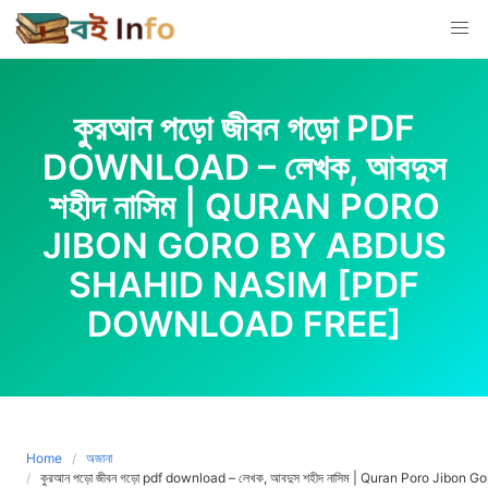
Skip
to
content
কুরআন পড়ো জীবন গড়ো PDF
DOWNLOAD – লেখক, আবদুস
শহীদ নাসিম | QURAN PORO
JIBON GORO BY ABDUS
SHAHID NASIM [PDF
DOWNLOAD FREE]
Home
অজানা
কুরআন পড়ো জীবন গড়ো pdf download – লেখক, আবদুস শহীদ নাসিম | Quran Poro Jib