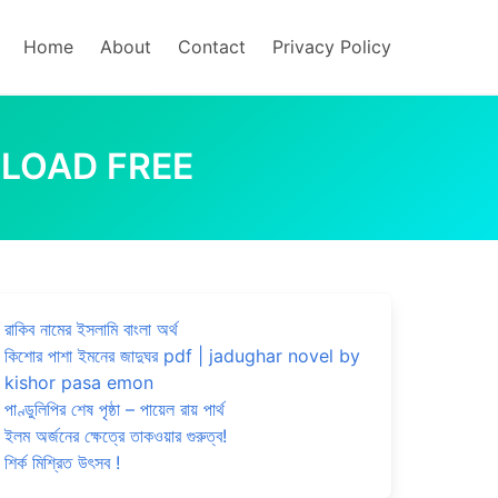
Home
About
Contact
Privacy Policy
DOWNLOAD FREE
রাকিব নামের ইসলামি বাংলা অর্থ
কিশোর পাশা ইমনের জাদুঘর pdf | jadughar novel by
kishor pasa emon
পাণ্ডুলিপির শেষ পৃষ্ঠা – পায়েল রায় পার্থ
ইলম অর্জনের ক্ষেত্রে তাকওয়ার গুরুত্ব!
শির্ক মিশ্রিত উৎসব !